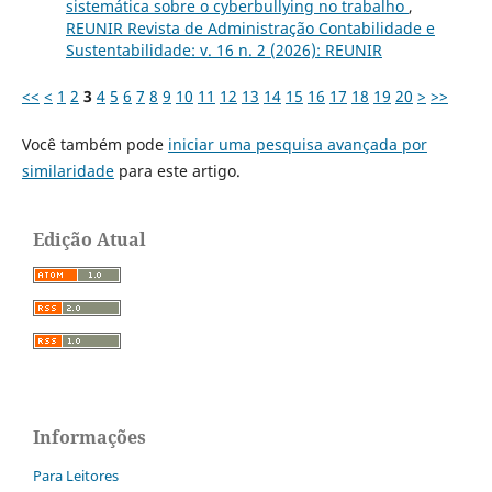
sistemática sobre o cyberbullying no trabalho
,
REUNIR Revista de Administração Contabilidade e
Sustentabilidade: v. 16 n. 2 (2026): REUNIR
<<
<
1
2
3
4
5
6
7
8
9
10
11
12
13
14
15
16
17
18
19
20
>
>>
Você também pode
iniciar uma pesquisa avançada por
similaridade
para este artigo.
Edição Atual
Informações
Para Leitores