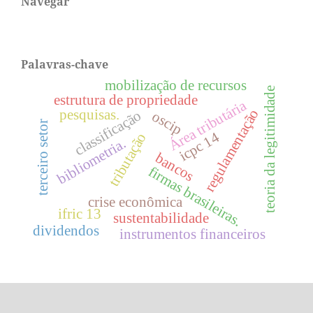
Navegar
Palavras-chave
mobilização de recursos
teoria da legitimidade
estrutura de propriedade
Área tributária
regulamentação
pesquisas.
classificação
oscip
terceiro setor
icpc 14
tributação
bibliometria.
bancos
firmas brasileiras.
crise econômica
ifric 13
sustentabilidade
dividendos
instrumentos financeiros