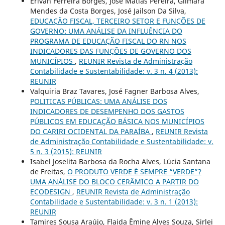
Erivan Ferreira Borges, José Matias Pereira, Gilmara
Mendes da Costa Borges, José Jailson Da Silva,
EDUCAÇÃO FISCAL, TERCEIRO SETOR E FUNÇÕES DE
GOVERNO: UMA ANÁLISE DA INFLUÊNCIA DO
PROGRAMA DE EDUCAÇÃO FISCAL DO RN NOS
INDICADORES DAS FUNÇÕES DE GOVERNO DOS
MUNICÍPIOS
,
REUNIR Revista de Administração
Contabilidade e Sustentabilidade: v. 3 n. 4 (2013):
REUNIR
Valquiria Braz Tavares, José Fagner Barbosa Alves,
POLITICAS PÚBLICAS: UMA ANÁLISE DOS
INDICADORES DE DESEMPENHO DOS GASTOS
PÚBLICOS EM EDUCAÇÃO BÁSICA NOS MUNICÍPIOS
DO CARIRI OCIDENTAL DA PARAÍBA
,
REUNIR Revista
de Administração Contabilidade e Sustentabilidade: v.
5 n. 3 (2015): REUNIR
Isabel Joselita Barbosa da Rocha Alves, Lúcia Santana
de Freitas,
O PRODUTO VERDE É SEMPRE “VERDE”?
UMA ANÁLISE DO BLOCO CERÂMICO A PARTIR DO
ECODESIGN
,
REUNIR Revista de Administração
Contabilidade e Sustentabilidade: v. 3 n. 1 (2013):
REUNIR
Tamires Sousa Araújo, Flaida Êmine Alves Souza, Sirlei