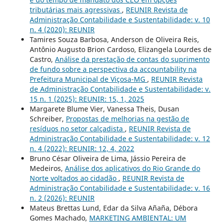
tributárias mais agressivas
,
REUNIR Revista de
Administração Contabilidade e Sustentabilidade: v. 10
n. 4 (2020): REUNIR
Tamires Souza Barbosa, Anderson de Oliveira Reis,
Antônio Augusto Brion Cardoso, Elizangela Lourdes de
Castro,
Análise da prestação de contas do suprimento
de fundo sobre a perspectiva da accountability na
Prefeitura Municipal de Viçosa-MG
,
REUNIR Revista
de Administração Contabilidade e Sustentabilidade: v.
15 n. 1 (2025): REUNIR: 15, 1, 2025
Margarete Blume Vier, Vanessa Theis, Dusan
Schreiber,
Propostas de melhorias na gestão de
resíduos no setor calçadista
,
REUNIR Revista de
Administração Contabilidade e Sustentabilidade: v. 12
n. 4 (2022): REUNIR: 12, 4, 2022
Bruno César Oliveira de Lima, Jássio Pereira de
Medeiros,
Análise dos aplicativos do Rio Grande do
Norte voltados ao cidadão
,
REUNIR Revista de
Administração Contabilidade e Sustentabilidade: v. 16
n. 2 (2026): REUNIR
Mateus Brettas Lund, Edar da Silva Añaña, Débora
Gomes Machado,
MARKETING AMBIENTAL: UM