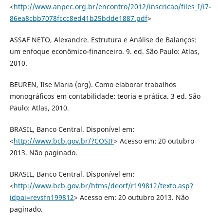
<
http://www.anpec.org.br/encontro/2012/inscricao/files_I/i7-
86ea8cbb7078fccc8ed41b25bdde1887.pdf
>
ASSAF NETO, Alexandre. Estrutura e Análise de Balanços:
um enfoque econômico-financeiro. 9. ed. São Paulo: Atlas,
2010.
BEUREN, Ilse Maria (org). Como elaborar trabalhos
monográficos em contabilidade: teoria e prática. 3 ed. São
Paulo: Atlas, 2010.
BRASIL, Banco Central. Disponível em:
<
http://www.bcb.gov.br/?COSIF
> Acesso em: 20 outubro
2013. Não paginado.
BRASIL, Banco Central. Disponível em:
<
http://www.bcb.gov.br/htms/deorf/r199812/texto.asp?
idpai=revsfn199812
> Acesso em: 20 outubro 2013. Não
paginado.