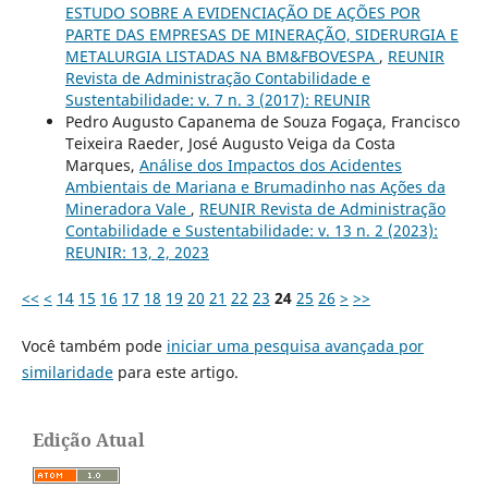
ESTUDO SOBRE A EVIDENCIAÇÃO DE AÇÕES POR
PARTE DAS EMPRESAS DE MINERAÇÃO, SIDERURGIA E
METALURGIA LISTADAS NA BM&FBOVESPA
,
REUNIR
Revista de Administração Contabilidade e
Sustentabilidade: v. 7 n. 3 (2017): REUNIR
Pedro Augusto Capanema de Souza Fogaça, Francisco
Teixeira Raeder, José Augusto Veiga da Costa
Marques,
Análise dos Impactos dos Acidentes
Ambientais de Mariana e Brumadinho nas Ações da
Mineradora Vale
,
REUNIR Revista de Administração
Contabilidade e Sustentabilidade: v. 13 n. 2 (2023):
REUNIR: 13, 2, 2023
<<
<
14
15
16
17
18
19
20
21
22
23
24
25
26
>
>>
Você também pode
iniciar uma pesquisa avançada por
similaridade
para este artigo.
Edição Atual