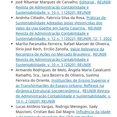
José Ribamar Marques de Carvalho,
Editorial
,
REUNIR
Revista de Administração Contabilidade e
Sustentabilidade: v. 10 n. 1 (2020): REUNIR
Andréia Cittadin, Fabricia Silva da Rosa,
Práticas de
Sustentabilidade Adotadas pelas Vitivinícolas dos
Vales da Uva Goethe em Santa Catarina
,
REUNIR
Revista de Administração Contabilidade e
Sustentabilidade: v. 12 n. 1 (2022): REUNIR: 12, 1, 2022
Marília Paranaíba Ferreira, Rafael Manoel de Oliveira,
Ilírio José Rech, Ercilio Zanolla,
Value Relevance da
Recompra de Ações no Mercado Brasileiro
,
REUNIR
Revista de Administração Contabilidade e
Sustentabilidade: v. 10 n. 3 (2020): REUNIR
Armando Rodrigues de Melo, Ângela Maria Cavalcanti
Ramalho, Sra., Iara Bezerra de Oliveira, Suelma
Ferreira do Oriente,
Instituições de Ensino Superior e
as Transformações do Espaço Urbano: Reflexos na
dinâmica Estrutural Socioeconômica
,
REUNIR Revista
de Administração Contabilidade e Sustentabilidade: v.
10 n. 2 (2020): REUNIR
Lucas Antônio Vargas, Rodrigo Menegon, Sady
Mazzioni, Cristian Baú Dal Magro,
Influência da idade
e do tempo de mandato dos CEO em opções