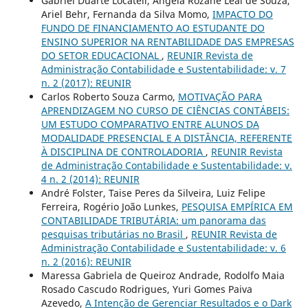
Gabriel Duarte Locateli, Angela Rozane Leal de Souza,
Ariel Behr, Fernanda da Silva Momo,
IMPACTO DO
FUNDO DE FINANCIAMENTO AO ESTUDANTE DO
ENSINO SUPERIOR NA RENTABILIDADE DAS EMPRESAS
DO SETOR EDUCACIONAL
,
REUNIR Revista de
Administração Contabilidade e Sustentabilidade: v. 7
n. 2 (2017): REUNIR
Carlos Roberto Souza Carmo,
MOTIVAÇÃO PARA
APRENDIZAGEM NO CURSO DE CIÊNCIAS CONTÁBEIS:
UM ESTUDO COMPARATIVO ENTRE ALUNOS DA
MODALIDADE PRESENCIAL E A DISTÂNCIA, REFERENTE
À DISCIPLINA DE CONTROLADORIA
,
REUNIR Revista
de Administração Contabilidade e Sustentabilidade: v.
4 n. 2 (2014): REUNIR
André Folster, Taise Peres da Silveira, Luiz Felipe
Ferreira, Rogério João Lunkes,
PESQUISA EMPÍRICA EM
CONTABILIDADE TRIBUTÁRIA: um panorama das
pesquisas tributárias no Brasil
,
REUNIR Revista de
Administração Contabilidade e Sustentabilidade: v. 6
n. 2 (2016): REUNIR
Maressa Gabriela de Queiroz Andrade, Rodolfo Maia
Rosado Cascudo Rodrigues, Yuri Gomes Paiva
Azevedo,
A Intenção de Gerenciar Resultados e o Dark