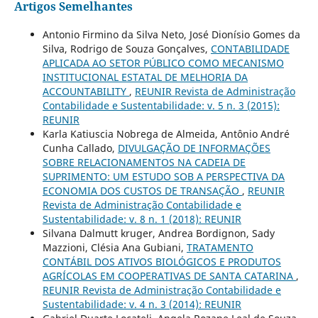
Artigos Semelhantes
Antonio Firmino da Silva Neto, José Dionísio Gomes da
Silva, Rodrigo de Souza Gonçalves,
CONTABILIDADE
APLICADA AO SETOR PÚBLICO COMO MECANISMO
INSTITUCIONAL ESTATAL DE MELHORIA DA
ACCOUNTABILITY
,
REUNIR Revista de Administração
Contabilidade e Sustentabilidade: v. 5 n. 3 (2015):
REUNIR
Karla Katiuscia Nobrega de Almeida, Antônio André
Cunha Callado,
DIVULGAÇÃO DE INFORMAÇÕES
SOBRE RELACIONAMENTOS NA CADEIA DE
SUPRIMENTO: UM ESTUDO SOB A PERSPECTIVA DA
ECONOMIA DOS CUSTOS DE TRANSAÇÃO
,
REUNIR
Revista de Administração Contabilidade e
Sustentabilidade: v. 8 n. 1 (2018): REUNIR
Silvana Dalmutt kruger, Andrea Bordignon, Sady
Mazzioni, Clésia Ana Gubiani,
TRATAMENTO
CONTÁBIL DOS ATIVOS BIOLÓGICOS E PRODUTOS
AGRÍCOLAS EM COOPERATIVAS DE SANTA CATARINA
,
REUNIR Revista de Administração Contabilidade e
Sustentabilidade: v. 4 n. 3 (2014): REUNIR