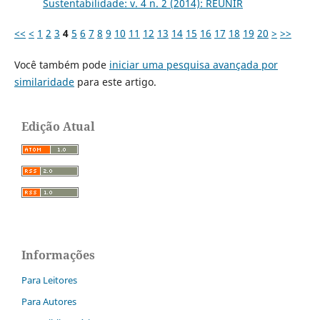
Sustentabilidade: v. 4 n. 2 (2014): REUNIR
<<
<
1
2
3
4
5
6
7
8
9
10
11
12
13
14
15
16
17
18
19
20
>
>>
Você também pode
iniciar uma pesquisa avançada por
similaridade
para este artigo.
Edição Atual
Informações
Para Leitores
Para Autores