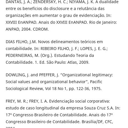
DANTAS, J. A.; ZENDERSKY, H. C.; NIYAMA, J. K. A dualidade
entre os benefícios do disclosure e a relutância das
organizações em aumentar o grau de evidenciação. In:
XXVIII EnANPAD. Anais do XXVIII EnANPAD. Rio de Janeiro:
ANPAD, 2004. CDROM.
DIAS FILHO, J.M. Novos delineamentos teóricos em
contabilidade. In: RIBEIRO FILHO, J. F.; LOPES, J. E. G.;
PEDERNEIRAS, M. (Org.). Estudando Teoria da
Contabilidade. 1. Ed. São Paulo: Atlas, 2009.
DOWLING, J. and PFEFFER, J. “Organizational legitimacy:
Social values and organizational behavior”, Pacific
Sociological Review, Vol 18 No 1, pp. 122-36, 1975.
FREY, M. R.; FREY, I. A. Evidenciação social corporativa:
estudo de caso longitudinal da empresa Souza Cruz S.A. In:
17º Congresso Brasileiro de Contabilidade. Anais do 17º
Congresso Brasileiro de Contabilidade. Brasília/DF, CFC,