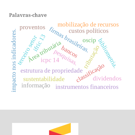
Palavras-chave
mobilização de recursos
proventos
firmas brasileiras.
custos políticos
impacto nos indicadores.
ifric 13
terceiro setor
oscip
bibliometria.
Área tributária
tributação
bancos
pesquisas.
icpc 14
classificação
estrutura de propriedade
dividendos
sustentabilidade
informação
instrumentos financeiros