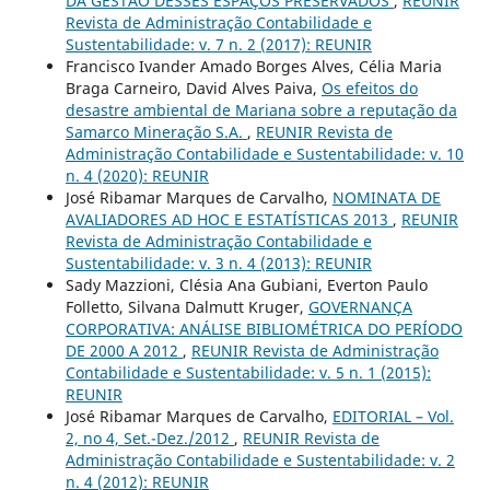
DA GESTÃO DESSES ESPAÇOS PRESERVADOS
,
REUNIR
Revista de Administração Contabilidade e
Sustentabilidade: v. 7 n. 2 (2017): REUNIR
Francisco Ivander Amado Borges Alves, Célia Maria
Braga Carneiro, David Alves Paiva,
Os efeitos do
desastre ambiental de Mariana sobre a reputação da
Samarco Mineração S.A.
,
REUNIR Revista de
Administração Contabilidade e Sustentabilidade: v. 10
n. 4 (2020): REUNIR
José Ribamar Marques de Carvalho,
NOMINATA DE
AVALIADORES AD HOC E ESTATÍSTICAS 2013
,
REUNIR
Revista de Administração Contabilidade e
Sustentabilidade: v. 3 n. 4 (2013): REUNIR
Sady Mazzioni, Clésia Ana Gubiani, Everton Paulo
Folletto, Silvana Dalmutt Kruger,
GOVERNANÇA
CORPORATIVA: ANÁLISE BIBLIOMÉTRICA DO PERÍODO
DE 2000 A 2012
,
REUNIR Revista de Administração
Contabilidade e Sustentabilidade: v. 5 n. 1 (2015):
REUNIR
José Ribamar Marques de Carvalho,
EDITORIAL – Vol.
2, no 4, Set.-Dez./2012
,
REUNIR Revista de
Administração Contabilidade e Sustentabilidade: v. 2
n. 4 (2012): REUNIR