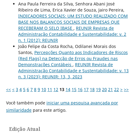
Ana Paula Ferreira da Silva, Senhora Abani José
Ribeiro de Lima, Erica Xavier de Souza, Jairo Pereira,
INDICADORES SOCIAIS: UM ESTUDO REALIZADO COM
BASE NOS BALANÇOS SOCIAIS DE EMPRESAS QUE
RECEBERAM O SELO IBASE
,
REUNIR Revista de
Administração Contabilidade e Sustentabilidade: v. 2
n. 1 (2012): REUNIR
João Felipe da Costa Rocha, Odilanei Morais dos
Santos,
Percepções Quanto aos Indicadores de Riscos
(Red Flags) na Detecção de Erros ou Fraudes nas
Demonstrações Contábeis
,
REUNIR Revista de
Administração Contabilidade e Sustentabilidade: v. 13
n. 3 (2023): REUNIR: 13, 3, 2023
<<
<
3
4
5
6
7
8
9
10
11
12
13
14
15
16
17
18
19
20
21
22
>
>>
Você também pode
iniciar uma pesquisa avançada por
similaridade
para este artigo.
Edição Atual