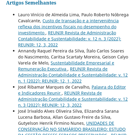
Artigos Semelhantes
Lauro Vinício de Almeida Lima, Paulo Roberto Nóbrega
Cavalcante,
Custo de transação e a interveniência
reflexa dos incentivos fiscais no desempenho do
investimento
,
REUNIR Revista de Administração
Contabilidade e Sustentabilidade: v. 12 n. 3 (2022):
REUNIR: 12, 3, 2022
Annandy Raquel Pereira da Silva, Ítalo Carlos Soares
do Nascimento, Caritsa Scartaty Moreira, Geison Calyo
Varela de Melo,
Sustentabilidade Empresarial e
Remuneração Executiva
,
REUNIR Revista de
Administração Contabilidade e Sustentabilidade: v. 12
n. 1 (2022): REUNIR: 12, 1, 2022
José Ribamar Marques de Carvalho,
Palavra do Editor
e Indicadores Reunir
,
REUNIR Revista de
Administração Contabilidade e Sustentabilidade: v. 12
n. 3 (2022): REUNIR: 12, 3, 2022
José Irivaldo Alves Oliveira Silva, Elizandra Sarana
Lucena Barbosa, Allan Gustavo Freire da Silva,
Gutyelson Henrik Firmino Nunes,
UNIDADES DE
CONSERVAÇÃO NO SEMIÁRIDO BRASILEIRO: ESTUDO