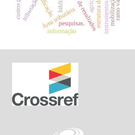
instrumentos financeiros
ramo varejista
classificação
tributação
Área tributária
pesquisas.
informação