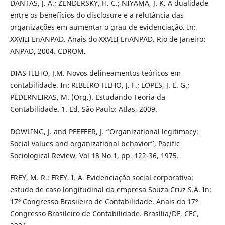
DANTAS, J. A.; ZENDERSKY, H. C.; NIYAMA, J. K. A dualidade
entre os benefícios do disclosure e a relutância das
organizações em aumentar o grau de evidenciação. In:
XXVIII EnANPAD. Anais do XXVIII EnANPAD. Rio de Janeiro:
ANPAD, 2004. CDROM.
DIAS FILHO, J.M. Novos delineamentos teóricos em
contabilidade. In: RIBEIRO FILHO, J. F.; LOPES, J. E. G.;
PEDERNEIRAS, M. (Org.). Estudando Teoria da
Contabilidade. 1. Ed. São Paulo: Atlas, 2009.
DOWLING, J. and PFEFFER, J. “Organizational legitimacy:
Social values and organizational behavior”, Pacific
Sociological Review, Vol 18 No 1, pp. 122-36, 1975.
FREY, M. R.; FREY, I. A. Evidenciação social corporativa:
estudo de caso longitudinal da empresa Souza Cruz S.A. In:
17º Congresso Brasileiro de Contabilidade. Anais do 17º
Congresso Brasileiro de Contabilidade. Brasília/DF, CFC,