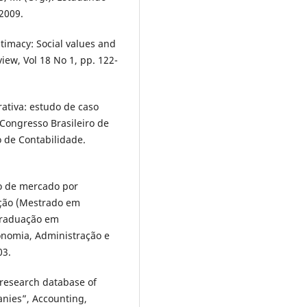
 2009.
timacy: Social values and
view, Vol 18 No 1, pp. 122-
orativa: estudo de caso
 Congresso Brasileiro de
o de Contabilidade.
co de mercado por
tação (Mestrado em
-Graduação em
onomia, Administração e
03.
 research database of
nies”, Accounting,