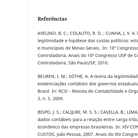
Referências
AVELINO, B. C.; COLAUTO, R. D. ; CUNHA, J. V. A. 
legitimidade e hipótese dos custos políticos: e
e municípios de Minas Gerais.. In: 10º Congress
Controladoria. Anais do 10º Congresso USP de C
Controladoria, São Paulo/SP, 2010.
BEUREN, I. M.; SÖTHE, A. A teoria da legitimidade
evidenciações contábeis dos governos estaduais
Brasil. In: RCO – Revista de Contabilidade e Org
3, n. 5. 2009.
BISPO, J. S.; CALIJURI, M. S. S.; CASELLA, B.; LIMA
dados contábeis para a relação entre carga trib
econômico das empresas brasileiras. In: XIV 
CUSTOS, João Pessoa, 2007. Anais do XIV Congres