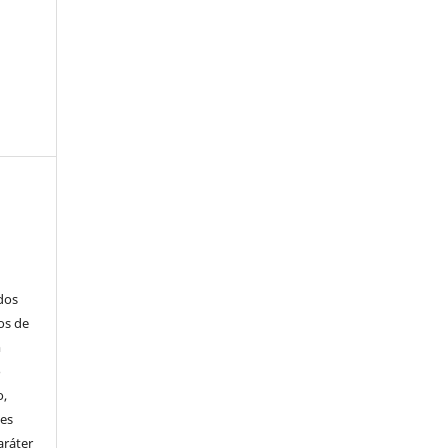
ados
os de
m
o
o,
ões
aráter