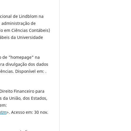
acional de Lindblom na
a administração de
do em Ciências Contábeis)
ábeis da Universidade
ção de "homepage" na
ara divulgação dos dados
ências. Disponível em: .
Direito Financeiro para
s da União, dos Estados,
 em:
.htm
>. Acesso em: 30 nov.