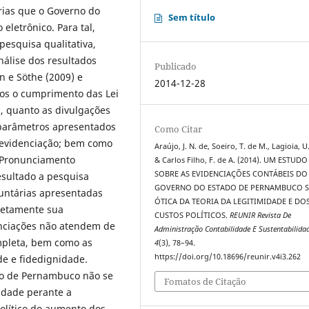
rias que o Governo do
Sem título
eletrônico. Para tal,
pesquisa qualitativa,
nálise dos resultados
Publicado
n e Söthe (2009) e
2014-12-28
dos o cumprimento das Lei
, quanto as divulgações
 parâmetros apresentados
Como Citar
 evidenciação; bem como
Araújo, J. N. de, Soeiro, T. de M., Lagioia, U.
o Pronunciamento
& Carlos Filho, F. de A. (2014). UM ESTUDO
SOBRE AS EVIDENCIAÇÕES CONTÁBEIS DO
esultado a pesquisa
GOVERNO DO ESTADO DE PERNAMBUCO S
luntárias apresentadas
ÓTICA DA TEORIA DA LEGITIMIDADE E DO
letamente sua
CUSTOS POLÍTICOS.
REUNIR Revista De
enciações não atendem de
Administração Contabilidade E Sustentabilida
ompleta, bem como as
4
(3), 78–94.
https://doi.org/10.18696/reunir.v4i3.262
de e fidedignidade.
ado de Pernambuco não se
Fomatos de Citação
idade perante a
político do aumento dos