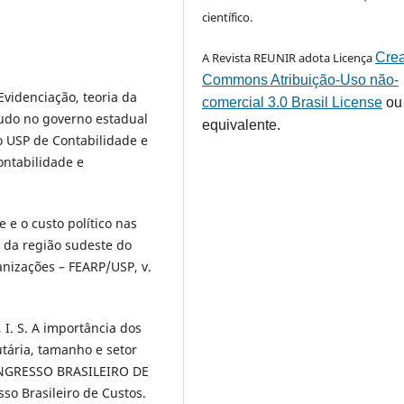
científico.
A Revista REUNIR adota Licença
Crea
Commons Atribuição-Uso não-
Evidenciação, teoria da
comercial 3.0 Brasil License
ou
studo no governo estadual
equivalente.
o USP de Contabilidade e
ontabilidade e
 e o custo político nas
 da região sudeste do
anizações – FEARP/USP, v.
, I. S. A importância dos
utária, tamanho e setor
CONGRESSO BRASILEIRO DE
so Brasileiro de Custos.