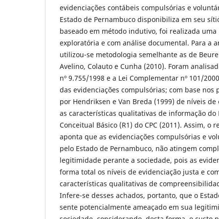
evidenciações contábeis compulsórias e voluntá
Estado de Pernambuco disponibiliza em seu sítio 
baseado em método indutivo, foi realizada uma 
exploratória e com análise documental. Para a a
utilizou-se metodologia semelhante as de Beure
Avelino, Colauto e Cunha (2010). Foram analisa
nº 9.755/1998 e a Lei Complementar nº 101/2000
das evidenciações compulsórias; com base nos
por Hendriksen e Van Breda (1999) de níveis de
as características qualitativas de informação d
Conceitual Básico (R1) do CPC (2011). Assim, o r
aponta que as evidenciações compulsórias e vo
pelo Estado de Pernambuco, não atingem comp
legitimidade perante a sociedade, pois as evid
forma total os níveis de evidenciação justa e c
características qualitativas de compreensibilida
Infere-se desses achados, portanto, que o Est
sente potencialmente ameaçado em sua legitim
sociedade, considerando, desta forma, o custo 