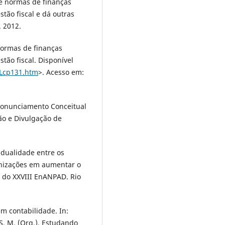
ce normas de finanças
tão fiscal e dá outras
. 2012.
normas de finanças
tão fiscal. Disponível
P/Lcp131.htm
>. Acesso em:
nunciamento Conceitual
ção e Divulgação de
 dualidade entre os
ganizações em aumentar o
s do XXVIII EnANPAD. Rio
m contabilidade. In:
AS, M. (Org.). Estudando