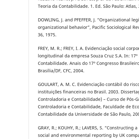
Teoria da Contabilidade. 1. Ed. São Paulo: Atlas,
DOWLING, J. and PFEFFER, J. “Organizational legi
organizational behavior”, Pacific Sociological Re
36, 1975.
FREY, M. R.; FREY, I. A. Evidenciação social corp
longitudinal da empresa Souza Cruz S.A. In: 17º
Contabilidade. Anais do 17º Congresso Brasileir
Brasília/DF, CFC, 2004.
GOULART, A. M. C. Evidenciação contábil do ris
instituições financeiras no Brasil. 2003. Disser
Controladoria e Contabilidade) – Curso de Pós
Controladoria e Contabilidade, Faculdade de Ec
Contabilidade da Universidade de São Paulo, 20
GRAY, R.; KOUHY, R.; LAVERS, S. “Constructing a
social and environmental reporting by UK compa