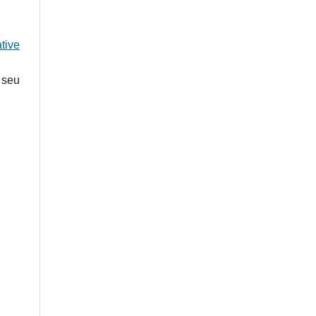
tive
 seu