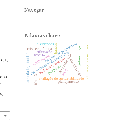
Navegar
Palavras-chave
estrutura de propriedade
dividendos
bancos
regulamentação
mobilização de recursos
crise econômica
tributação
gerenciamento de resultados
teoria da legitimidade
icpc 14
Área tributária
bibliometria.
agricultura familiar
classificação
 C. T.,
pesquisas.
oscip
ifric 13
OB A
avaliação de sustentabilidade
planejamento
S
de
,