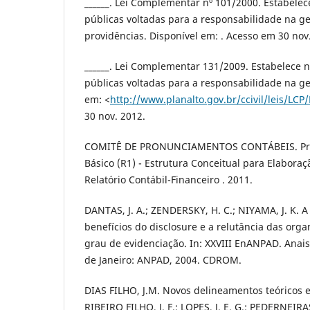
______. Lei Complementar nº 101/2000. Estabele
públicas voltadas para a responsabilidade na ges
providências. Disponível em: . Acesso em 30 nov
______. Lei Complementar 131/2009. Estabelece 
públicas voltadas para a responsabilidade na ges
em: <
http://www.planalto.gov.br/ccivil/leis/LC
30 nov. 2012.
COMITÊ DE PRONUNCIAMENTOS CONTÁBEIS. Pro
Básico (R1) - Estrutura Conceitual para Elabora
Relatório Contábil-Financeiro . 2011.
DANTAS, J. A.; ZENDERSKY, H. C.; NIYAMA, J. K. A
benefícios do disclosure e a relutância das or
grau de evidenciação. In: XXVIII EnANPAD. Anai
de Janeiro: ANPAD, 2004. CDROM.
DIAS FILHO, J.M. Novos delineamentos teóricos e
RIBEIRO FILHO, J. F.; LOPES, J. E. G.; PEDERNEIR