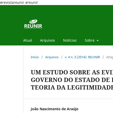
#revistareunir #reunir
Atual
Arquivos
Notícias
Sobre
Início
/
Arquivos
/
v. 4 n. 3 (2014): REUNIR
/
Arti
UM ESTUDO SOBRE AS EV
GOVERNO DO ESTADO DE 
TEORIA DA LEGITIMIDADE
João Nascimento de Araújo