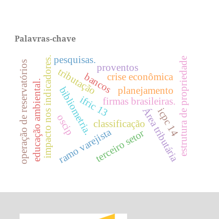
Palavras-chave
pesquisas.
impacto nos indicadores.
estrutura de propriedade
operação de reservatórios
proventos
tributação
bancos
crise econômica
educação ambiental.
planejamento
bibliometria.
ifric 13
firmas brasileiras.
Área tributária
icpc 14
oscip
classificação
ramo varejista
terceiro setor