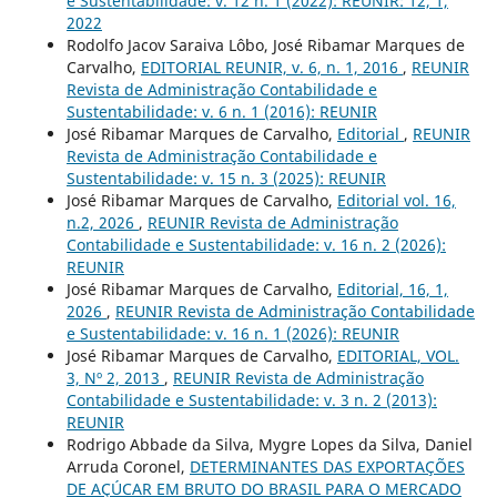
e Sustentabilidade: v. 12 n. 1 (2022): REUNIR: 12, 1,
2022
Rodolfo Jacov Saraiva Lôbo, José Ribamar Marques de
Carvalho,
EDITORIAL REUNIR, v. 6, n. 1, 2016
,
REUNIR
Revista de Administração Contabilidade e
Sustentabilidade: v. 6 n. 1 (2016): REUNIR
José Ribamar Marques de Carvalho,
Editorial
,
REUNIR
Revista de Administração Contabilidade e
Sustentabilidade: v. 15 n. 3 (2025): REUNIR
José Ribamar Marques de Carvalho,
Editorial vol. 16,
n.2, 2026
,
REUNIR Revista de Administração
Contabilidade e Sustentabilidade: v. 16 n. 2 (2026):
REUNIR
José Ribamar Marques de Carvalho,
Editorial, 16, 1,
2026
,
REUNIR Revista de Administração Contabilidade
e Sustentabilidade: v. 16 n. 1 (2026): REUNIR
José Ribamar Marques de Carvalho,
EDITORIAL, VOL.
3, Nº 2, 2013
,
REUNIR Revista de Administração
Contabilidade e Sustentabilidade: v. 3 n. 2 (2013):
REUNIR
Rodrigo Abbade da Silva, Mygre Lopes da Silva, Daniel
Arruda Coronel,
DETERMINANTES DAS EXPORTAÇÕES
DE AÇÚCAR EM BRUTO DO BRASIL PARA O MERCADO