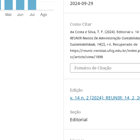
2024-09-29
Como Citar
da Costa e Silva, T. F. (2024). Editorial v. 14 
REUNIR Revista De Administração Contabilida
Sustentabilidade
,
14
(2), i-ii. Recuperado de
https://reunir.revistas.ufcg.edu.br/index
cc/article/view/1898
Fomatos de Citação
Edição
v. 14 n. 2 (2024): REUNIR: 14, 2, 
Seção
Editorial