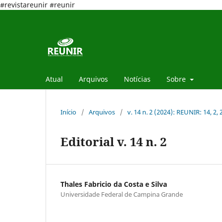
#revistareunir #reunir
Atual
Arquivos
Notícias
Sobre
Início
/
Arquivos
/
v. 14 n. 2 (2024): REUNIR: 14, 2,
Editorial v. 14 n. 2
Thales Fabricio da Costa e Silva
Universidade Federal de Campina Grande