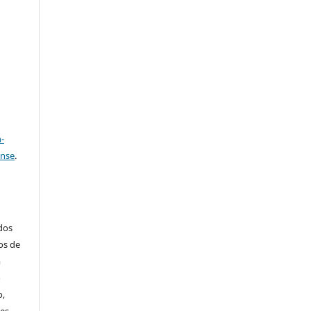
e
a
-
ense
.
ados
os de
m
o
o,