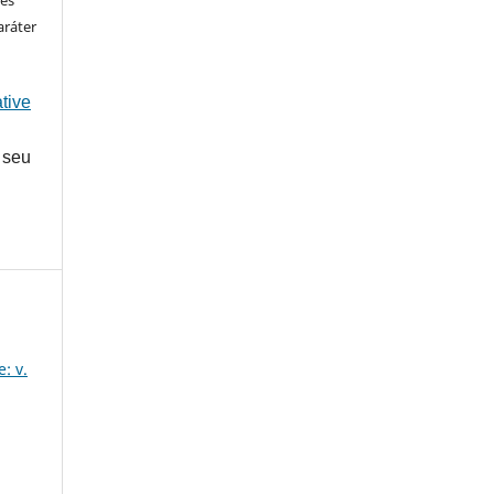
ões
aráter
tive
 seu
: v.