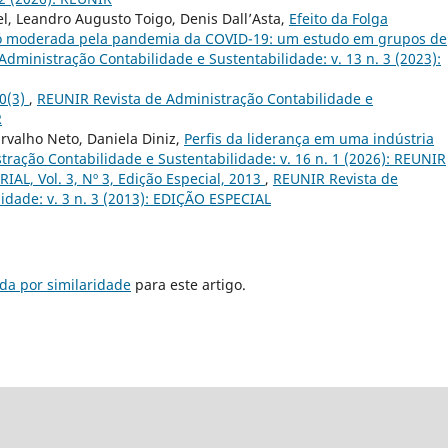
l, Leandro Augusto Toigo, Denis Dall’Asta,
Efeito da Folga
o moderada pela pandemia da COVID-19: um estudo em grupos de
dministração Contabilidade e Sustentabilidade: v. 13 n. 3 (2023):
10(3)
,
REUNIR Revista de Administração Contabilidade e
R
arvalho Neto, Daniela Diniz,
Perfis da liderança em uma indústria
ração Contabilidade e Sustentabilidade: v. 16 n. 1 (2026): REUNIR
IAL, Vol. 3, Nº 3, Edição Especial, 2013
,
REUNIR Revista de
idade: v. 3 n. 3 (2013): EDIÇÃO ESPECIAL
da por similaridade
para este artigo.