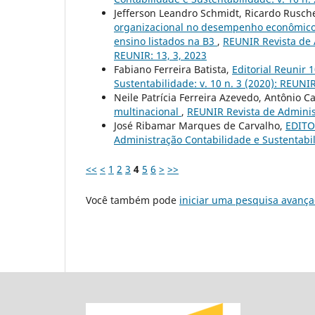
Jefferson Leandro Schmidt, Ricardo Rusche
organizacional no desempenho econômic
ensino listados na B3
,
REUNIR Revista de A
REUNIR: 13, 3, 2023
Fabiano Ferreira Batista,
Editorial Reunir 
Sustentabilidade: v. 10 n. 3 (2020): REUNI
Neile Patrícia Ferreira Azevedo, Antônio C
multinacional
,
REUNIR Revista de Administ
José Ribamar Marques de Carvalho,
EDITOR
Administração Contabilidade e Sustentabil
<<
<
1
2
3
4
5
6
>
>>
Você também pode
iniciar uma pesquisa avança