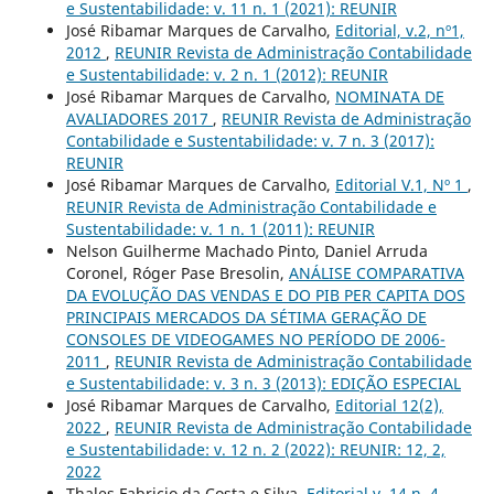
e Sustentabilidade: v. 11 n. 1 (2021): REUNIR
José Ribamar Marques de Carvalho,
Editorial, v.2, nº1,
2012
,
REUNIR Revista de Administração Contabilidade
e Sustentabilidade: v. 2 n. 1 (2012): REUNIR
José Ribamar Marques de Carvalho,
NOMINATA DE
AVALIADORES 2017
,
REUNIR Revista de Administração
Contabilidade e Sustentabilidade: v. 7 n. 3 (2017):
REUNIR
José Ribamar Marques de Carvalho,
Editorial V.1, Nº 1
,
REUNIR Revista de Administração Contabilidade e
Sustentabilidade: v. 1 n. 1 (2011): REUNIR
Nelson Guilherme Machado Pinto, Daniel Arruda
Coronel, Róger Pase Bresolin,
ANÁLISE COMPARATIVA
DA EVOLUÇÃO DAS VENDAS E DO PIB PER CAPITA DOS
PRINCIPAIS MERCADOS DA SÉTIMA GERAÇÃO DE
CONSOLES DE VIDEOGAMES NO PERÍODO DE 2006-
2011
,
REUNIR Revista de Administração Contabilidade
e Sustentabilidade: v. 3 n. 3 (2013): EDIÇÃO ESPECIAL
José Ribamar Marques de Carvalho,
Editorial 12(2),
2022
,
REUNIR Revista de Administração Contabilidade
e Sustentabilidade: v. 12 n. 2 (2022): REUNIR: 12, 2,
2022
Thales Fabricio da Costa e Silva,
Editorial v. 14 n. 4
,