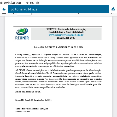
#revistareunir #reunir
Editorial v. 14 n. 2