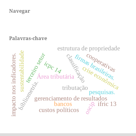
Navegar
Palavras-chave
estrutura de propriedade
sustentabilidade
cooperativas
terceiro setor
classificação
firmas brasileiras.
impacto nos indicadores.
icpc 14
crise econômica
Área tributária
bibliometria.
tributação
pesquisas.
gerenciamento de resultados
oscip
bancos
ifric 13
custos políticos