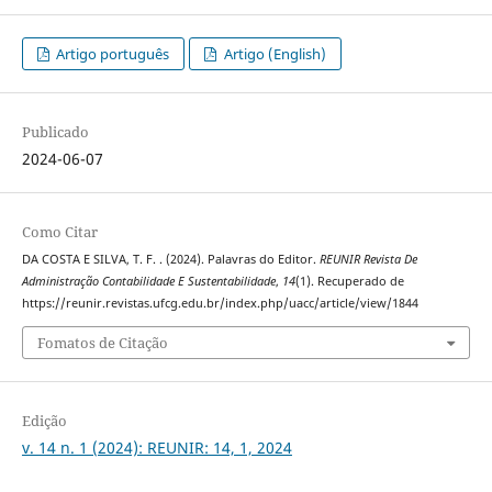
Artigo português
Artigo (English)
Publicado
2024-06-07
Como Citar
DA COSTA E SILVA, T. F. . (2024). Palavras do Editor.
REUNIR Revista De
Administração Contabilidade E Sustentabilidade
,
14
(1). Recuperado de
https://reunir.revistas.ufcg.edu.br/index.php/uacc/article/view/1844
Fomatos de Citação
Edição
v. 14 n. 1 (2024): REUNIR: 14, 1, 2024