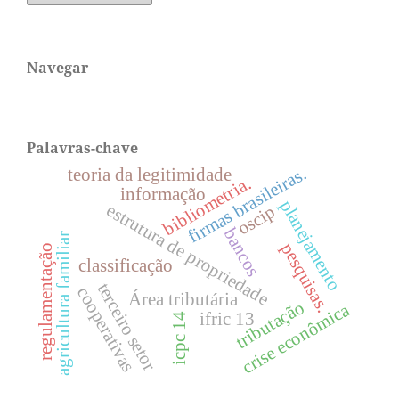
Navegar
Palavras-chave
firmas brasileiras.
teoria da legitimidade
bibliometria.
informação
planejamento
estrutura de propriedade
oscip
bancos
agricultura familiar
pesquisas.
regulamentação
classificação
terceiro setor
cooperativas
Área tributária
tributação
crise econômica
ifric 13
icpc 14