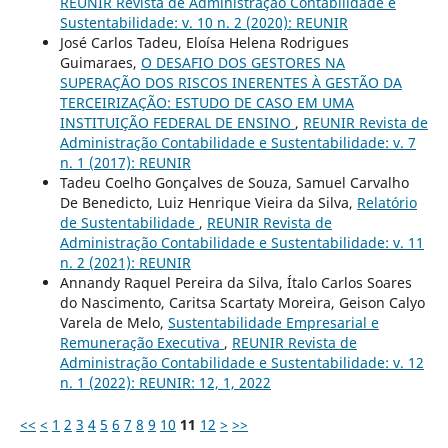
REUNIR Revista de Administração Contabilidade e
Sustentabilidade: v. 10 n. 2 (2020): REUNIR
José Carlos Tadeu, Eloísa Helena Rodrigues
Guimaraes,
O DESAFIO DOS GESTORES NA
SUPERAÇÃO DOS RISCOS INERENTES À GESTÃO DA
TERCEIRIZAÇÃO: ESTUDO DE CASO EM UMA
INSTITUIÇÃO FEDERAL DE ENSINO
,
REUNIR Revista de
Administração Contabilidade e Sustentabilidade: v. 7
n. 1 (2017): REUNIR
Tadeu Coelho Gonçalves de Souza, Samuel Carvalho
De Benedicto, Luiz Henrique Vieira da Silva,
Relatório
de Sustentabilidade
,
REUNIR Revista de
Administração Contabilidade e Sustentabilidade: v. 11
n. 2 (2021): REUNIR
Annandy Raquel Pereira da Silva, Ítalo Carlos Soares
do Nascimento, Caritsa Scartaty Moreira, Geison Calyo
Varela de Melo,
Sustentabilidade Empresarial e
Remuneração Executiva
,
REUNIR Revista de
Administração Contabilidade e Sustentabilidade: v. 12
n. 1 (2022): REUNIR: 12, 1, 2022
<<
<
1
2
3
4
5
6
7
8
9
10
11
12
>
>>