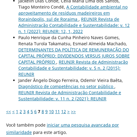
Jackelin Dias Condé, Celia Maria Lima dos Santos,
Tiago Monteiro Condé,
A Contabilidade ambiental no
aproveitamento de resíduos madeireiros em
Rorainópolis, sul de Roraima
,
REUNIR Revista de
Administração Contabilidade e Sustentabilidade: v. 12
n. 1 (2022): REUNIR: 12, 1, 2022
Paulo Henrique da Cunha Pinheiro Naves Gomes,
Renata Turola Takamatsu, Esmael Almeida Machado,
DETERMINANTES DA POLÍTICA DE REMUNERAÇÃO DO
CAPITAL PRÓPRIO: DIVIDENDOS VERSUS JUROS SOBRE
CAPITAL PRÓPRIO
,
REUNIR Revista de Administração
Contabilidade e Sustentabilidade: v. 5 n. 2 (2015):
REUNIR
Jander Ângelo Diogo Ferreira, Odemir Vieira Baêta,
Diagnóstico de competências no setor público
,
REUNIR Revista de Administração Contabilidade e
Sustentabilidade: v. 11 n. 2 (2021): REUNIR
<<
<
1
2
3
4
5
6
7
8
9
10
11
12
>
>>
Você também pode
iniciar uma pesquisa avançada por
similaridade
para este artigo.