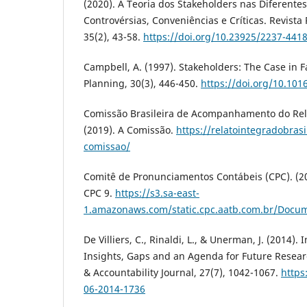
(2020). A Teoria dos Stakeholders nas Diferentes
Controvérsias, Conveniências e Críticas. Revist
35(2), 43-58.
https://doi.org/10.23925/2237-441
Campbell, A. (1997). Stakeholders: The Case in 
Planning, 30(3), 446-450.
https://doi.org/10.10
Comissão Brasileira de Acompanhamento do Rela
(2019). A Comissão.
https://relatointegradobras
comissao/
Comitê de Pronunciamentos Contábeis (CPC). (20
CPC 9.
https://s3.sa-east-
1.amazonaws.com/static.cpc.aatb.com.br/Doc
De Villiers, C., Rinaldi, L., & Unerman, J. (2014).
Insights, Gaps and an Agenda for Future Resear
& Accountability Journal, 27(7), 1042-1067.
https
06-2014-1736