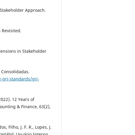
 Stakeholder Approach.
 Revisited.
. Tensions in Stakeholder
s Consolidadas.
-gri-standards/gri-
2022). 12 Years of
ounting & Finance, 63(2),
s, Filho, J. F. R., Lopes, J.
Contábil: Usuário Interno,