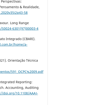
 Perspectivas:
a Pensamento & Realidade,
8.2020v35i2p43-58
Favour. Long Range
16/S0024-6301(97)00003-4
to Integrado (CBARI).
il.com.br/home/a-
21). Orientação Técnica
umentos/591_OCPC%2009.pdf
 Integrated Reporting:
ch. Accounting, Auditing
://doi.org/10.1108/AAAJ-