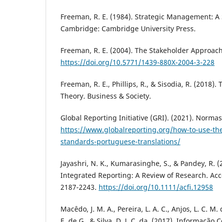
Freeman, R. E. (1984). Strategic Management: A
Cambridge: Cambridge University Press.
Freeman, R. E. (2004). The Stakeholder Approach
https://doi.org/10.5771/1439-880X-2004-3-228
Freeman, R. E., Phillips, R., & Sisodia, R. (2018)
Theory. Business & Society.
Global Reporting Initiative (GRI). (2021). Norma
https://www.globalreporting.org/how-to-use-the
standards-portuguese-translations/
Jayashri, N. K., Kumarasinghe, S., & Pandey, R. (
Integrated Reporting: A Review of Research. Acc
2187-2243.
https://doi.org/10.1111/acfi.12958
Macêdo, J. M. A., Pereira, L. A. C., Anjos, L. C. M. do
E. de G., & Silva, D. J. C. da. (2017). Informação 