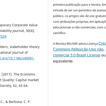
primeira publicação para a revista. E
virtude de ser um periódico de acess
público, os artigos são de uso gratuit
com atribuições próprias, em aplicaç
mporary Corporate Value
educacionais e não-comerciais, com c
ability Journal, 30(4),
científico.
2529
A Revista REUNIR adota Licença
Crea
lders, stakeholder theory
Commons Atribuição-Uso não-
ational Journal of
comercial 3.0 Brasil License
ou
oi.org/10.1186/s40991-
equivalente.
 R. (2017). The Economic
 Quality: Capital market
Society, 62, 43-64.
 C., & Barbosa, C. P.