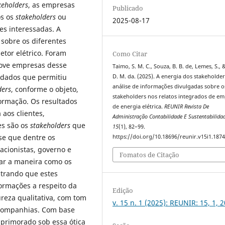
keholders
, as empresas
Publicado
os os
stakeholders
ou
2025-08-17
es interessadas. A
 sobre os diferentes
tor elétrico. Foram
Como Citar
nove empresas desse
Taimo, S. M. C., Souza, B. B. de, Lemes, S., &
 dados que permitiu
D. M. da. (2025). A energia dos stakeholder
análise de informações divulgadas sobre o
ders
, conforme o objeto,
stakeholders nos relatos integrados de e
ormação. Os resultados
de energia elétrica.
REUNIR Revista De
aos clientes,
Administração Contabilidade E Sustentabilida
es são os
stakeholders
que
15
(1), 82–99.
-se que dentre os
https://doi.org/10.18696/reunir.v15i1.187
acionistas, governo e
Fomatos de Citação
ar a maneira como os
trando que estes
formações a respeito da
Edição
reza qualitativa, com tom
v. 15 n. 1 (2025): REUNIR: 15, 1, 
 companhias. Com base
aprimorado sob essa ótica