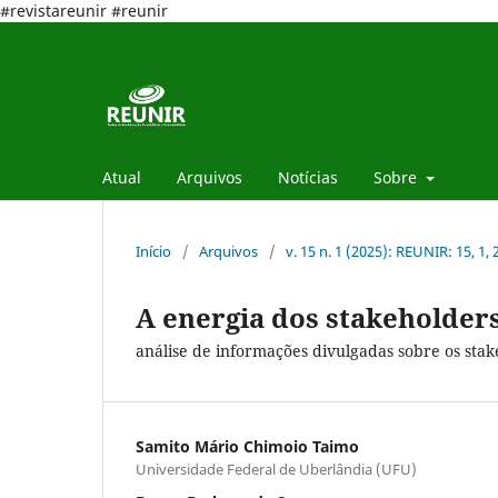
#revistareunir #reunir
Atual
Arquivos
Notícias
Sobre
Início
/
Arquivos
/
v. 15 n. 1 (2025): REUNIR: 15, 1,
A energia dos stakeholder
análise de informações divulgadas sobre os stak
Samito Mário Chimoio Taimo
Universidade Federal de Uberlândia (UFU)