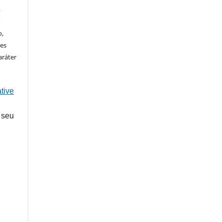
m
o
o,
ões
aráter
tive
 seu