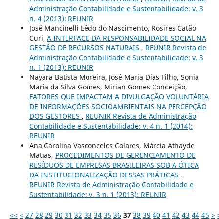
Administração Contabilidade e Sustentabilidade: v. 3
n. 4 (2013): REUNIR
José Mancinelli Lêdo do Nascimento, Rosires Catão
Curi,
A INTERFACE DA RESPONSABILIDADE SOCIAL NA
GESTÃO DE RECURSOS NATURAIS
,
REUNIR Revista de
Administração Contabilidade e Sustentabilidade: v. 3
n. 1 (2013): REUNIR
Nayara Batista Moreira, José Maria Dias Filho, Sonia
Maria da Silva Gomes, Mirian Gomes Conceição,
FATORES QUE IMPACTAM A DIVULGAÇÃO VOLUNTÁRIA
DE INFORMAÇÕES SOCIOAMBIENTAIS NA PERCEPÇÃO
DOS GESTORES
,
REUNIR Revista de Administração
Contabilidade e Sustentabilidade: v. 4 n. 1 (2014):
REUNIR
Ana Carolina Vasconcelos Colares, Márcia Athayde
Matias,
PROCEDIMENTOS DE GERENCIAMENTO DE
RESÍDUOS DE EMPRESAS BRASILEIRAS SOB A ÓTICA
DA INSTITUCIONALIZAÇÃO DESSAS PRÁTICAS
,
REUNIR Revista de Administração Contabilidade e
Sustentabilidade: v. 3 n. 1 (2013): REUNIR
<<
<
27
28
29
30
31
32
33
34
35
36
37
38
39
40
41
42
43
44
45
>