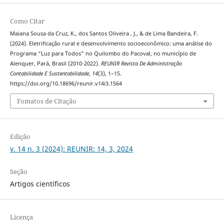
Como Citar
Maiana Sousa da Cruz, K., dos Santos Oliveira , J., & de Lima Bandeira, F.
(2024). Eletrificação rural e desenvolvimento socioeconômico: uma análise do
Programa “Luz para Todos” no Quilombo do Pacoval, no município de
Alenquer, Pará, Brasil (2010-2022).
REUNIR Revista De Administração
Contabilidade E Sustentabilidade
,
14
(3), 1–15.
https://doi.org/10.18696/reunir.v14i3.1564
Fomatos de Citação
Edição
v. 14 n. 3 (2024): REUNIR: 14, 3, 2024
Seção
Artigos científicos
Licença