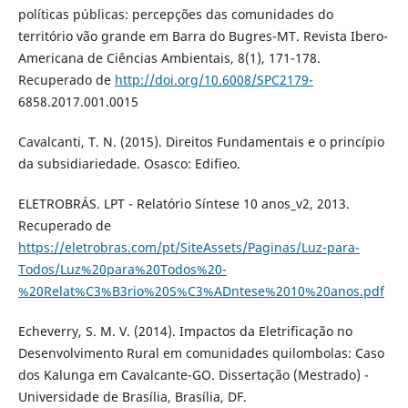
políticas públicas: percepções das comunidades do
território vão grande em Barra do Bugres-MT. Revista Ibero-
Americana de Ciências Ambientais, 8(1), 171-178.
Recuperado de
http://doi.org/10.6008/SPC2179-
6858.2017.001.0015
Cavalcanti, T. N. (2015). Direitos Fundamentais e o princípio
da subsidiariedade. Osasco: Edifieo.
ELETROBRÁS. LPT - Relatório Síntese 10 anos_v2, 2013.
Recuperado de
https://eletrobras.com/pt/SiteAssets/Paginas/Luz-para-
Todos/Luz%20para%20Todos%20-
%20Relat%C3%B3rio%20S%C3%ADntese%2010%20anos.pdf
Echeverry, S. M. V. (2014). Impactos da Eletrificação no
Desenvolvimento Rural em comunidades quilombolas: Caso
dos Kalunga em Cavalcante-GO. Dissertação (Mestrado) -
Universidade de Brasília, Brasília, DF.