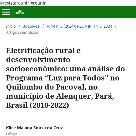
#revistareunir #reunir
Início
/
Arquivos
/
v. 14 n. 3 (2024): REUNIR: 14, 3, 2024
/
Artigos científicos
Eletrificação rural e
desenvolvimento
socioeconômico: uma análise do
Programa “Luz para Todos” no
Quilombo do Pacoval, no
município de Alenquer, Pará,
Brasil (2010-2022)
Kilce Maiana Sousa da Cruz
Ufopa