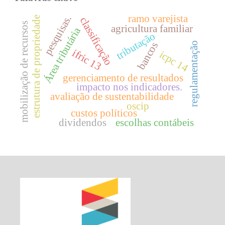
ramo varejista
pesquisas.
estrutura de propriedade
classificação
mobilização de recursos
agricultura familiar
Área tributária
tributação
bancos
regulamentação
ifric 13
icpc 14
gerenciamento de resultados
impacto nos indicadores.
avaliação de sustentabilidade
oscip
custos políticos
dividendos
escolhas contábeis