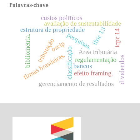
Palavras-chave
custos políticos
avaliação de sustentabilidade
ifric 13
estrutura de propriedade
icpc 14
pesquisas.
bibliometria.
tributação
oscip
classificação
Área tributária
firmas brasileiras.
dividendos
regulamentação
bancos
efeito framing.
gerenciamento de resultados