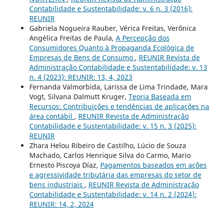
Contabilidade e Sustentabilidade: v. 6 n. 3 (2016):
REUNIR
Gabriela Nogueira Rauber, Vérica Freitas, Verônica
Angélica Freitas de Paula,
A Percepção dos
Consumidores Quanto à Propaganda Ecológica de
Empresas de Bens de Consumo
,
REUNIR Revista de
Administração Contabilidade e Sustentabilidade: v. 13
n. 4 (2023): REUNIR: 13, 4, 2023
Fernanda Valmorbida, Larissa de Lima Trindade, Mara
Vogt, Silvana Dalmutt Kruger,
Teoria Baseada em
Recursos: Contribuições e tendências de aplicações na
área contábil
,
REUNIR Revista de Administração
Contabilidade e Sustentabilidade: v. 15 n. 3 (2025):
REUNIR
Zhara Helou Ribeiro de Castilho, Lúcio de Souza
Machado, Carlos Henrique Silva do Carmo, Mario
Ernesto Piscoya Díaz,
Pagamentos baseados em ações
e agressividade tributária das empresas do setor de
bens industriais
,
REUNIR Revista de Administração
Contabilidade e Sustentabilidade: v. 14 n. 2 (2024):
REUNIR: 14, 2, 2024