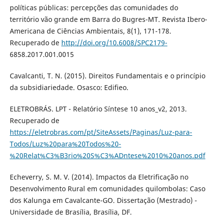
políticas públicas: percepções das comunidades do
território vão grande em Barra do Bugres-MT. Revista Ibero-
Americana de Ciências Ambientais, 8(1), 171-178.
Recuperado de
http://doi.org/10.6008/SPC2179-
6858.2017.001.0015
Cavalcanti, T. N. (2015). Direitos Fundamentais e o princípio
da subsidiariedade. Osasco: Edifieo.
ELETROBRÁS. LPT - Relatório Síntese 10 anos_v2, 2013.
Recuperado de
https://eletrobras.com/pt/SiteAssets/Paginas/Luz-para-
Todos/Luz%20para%20Todos%20-
%20Relat%C3%B3rio%20S%C3%ADntese%2010%20anos.pdf
Echeverry, S. M. V. (2014). Impactos da Eletrificação no
Desenvolvimento Rural em comunidades quilombolas: Caso
dos Kalunga em Cavalcante-GO. Dissertação (Mestrado) -
Universidade de Brasília, Brasília, DF.