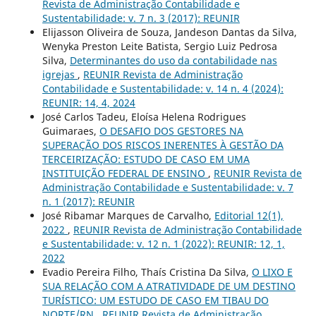
Revista de Administração Contabilidade e
Sustentabilidade: v. 7 n. 3 (2017): REUNIR
Elijasson Oliveira de Souza, Jandeson Dantas da Silva,
Wenyka Preston Leite Batista, Sergio Luiz Pedrosa
Silva,
Determinantes do uso da contabilidade nas
igrejas
,
REUNIR Revista de Administração
Contabilidade e Sustentabilidade: v. 14 n. 4 (2024):
REUNIR: 14, 4, 2024
José Carlos Tadeu, Eloísa Helena Rodrigues
Guimaraes,
O DESAFIO DOS GESTORES NA
SUPERAÇÃO DOS RISCOS INERENTES À GESTÃO DA
TERCEIRIZAÇÃO: ESTUDO DE CASO EM UMA
INSTITUIÇÃO FEDERAL DE ENSINO
,
REUNIR Revista de
Administração Contabilidade e Sustentabilidade: v. 7
n. 1 (2017): REUNIR
José Ribamar Marques de Carvalho,
Editorial 12(1),
2022
,
REUNIR Revista de Administração Contabilidade
e Sustentabilidade: v. 12 n. 1 (2022): REUNIR: 12, 1,
2022
Evadio Pereira Filho, Thaís Cristina Da Silva,
O LIXO E
SUA RELAÇÃO COM A ATRATIVIDADE DE UM DESTINO
TURÍSTICO: UM ESTUDO DE CASO EM TIBAU DO
NORTE/RN
,
REUNIR Revista de Administração