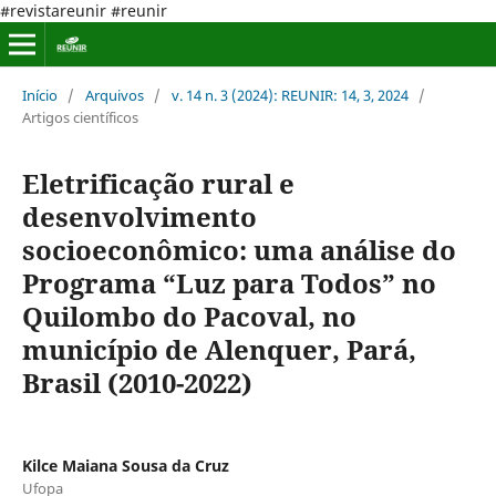
#revistareunir #reunir
Início
/
Arquivos
/
v. 14 n. 3 (2024): REUNIR: 14, 3, 2024
/
Artigos científicos
Eletrificação rural e
desenvolvimento
socioeconômico: uma análise do
Programa “Luz para Todos” no
Quilombo do Pacoval, no
município de Alenquer, Pará,
Brasil (2010-2022)
Kilce Maiana Sousa da Cruz
Ufopa