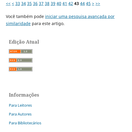
<<
<
33
34
35
36
37
38
39
40
41
42
43
44
45
>
>>
Você também pode
iniciar uma pesquisa avançada por
similaridade
para este artigo.
Edição Atual
Informações
Para Leitores
Para Autores
Para Bibliotecários