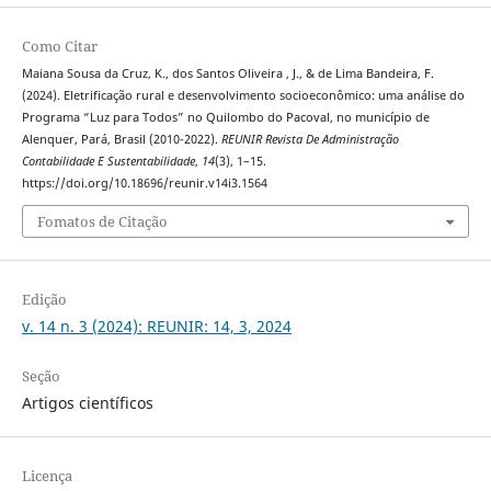
Como Citar
Maiana Sousa da Cruz, K., dos Santos Oliveira , J., & de Lima Bandeira, F.
(2024). Eletrificação rural e desenvolvimento socioeconômico: uma análise do
Programa “Luz para Todos” no Quilombo do Pacoval, no município de
Alenquer, Pará, Brasil (2010-2022).
REUNIR Revista De Administração
Contabilidade E Sustentabilidade
,
14
(3), 1–15.
https://doi.org/10.18696/reunir.v14i3.1564
Fomatos de Citação
Edição
v. 14 n. 3 (2024): REUNIR: 14, 3, 2024
Seção
Artigos científicos
Licença