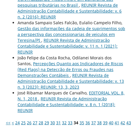
pesquisas tributárias no Brasil
,
REUNIR Revista de
Administração Contabilidade e Sustentabilidade: v. 6
n. 2 (2016): REUNIR
Amanda Sampaio Sales Falcão, Eulalio Campelo Filho,
Gestão das informações da cadeia de suprimentos sob
a perspectiva das concessionarias de veiculos em
Teresina/PI
,
REUNIR Revista de Administração
Contabilidade e Sustentabilidade: v. 11 n. 1 (2021):
REUNIR
João Felipe da Costa Rocha, Odilanei Morais dos
Santos,
Percepções Quanto aos Indicadores de Riscos
(Red Flags) na Detecção de Erros ou Fraudes nas
Demonstrações Contábeis
,
REUNIR Revista de
Administração Contabilidade e Sustentabilidade: v. 13
n. 3 (2023): REUNIR: 13, 3, 2023
José Ribamar Marques de Carvalho,
EDITORIAL VOL. 8,
N. 1, 2018
,
REUNIR Revista de Administração
Contabilidade e Sustentabilidade: v. 8 n. 1 (2018):
REUNIR
<<
<
24
25
26
27
28
29
30
31
32
33
34
35
36
37
38
39
40
41
42
43