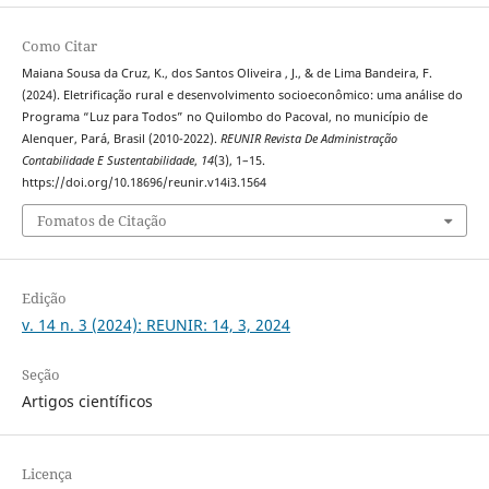
Como Citar
Maiana Sousa da Cruz, K., dos Santos Oliveira , J., & de Lima Bandeira, F.
(2024). Eletrificação rural e desenvolvimento socioeconômico: uma análise do
Programa “Luz para Todos” no Quilombo do Pacoval, no município de
Alenquer, Pará, Brasil (2010-2022).
REUNIR Revista De Administração
Contabilidade E Sustentabilidade
,
14
(3), 1–15.
https://doi.org/10.18696/reunir.v14i3.1564
Fomatos de Citação
Edição
v. 14 n. 3 (2024): REUNIR: 14, 3, 2024
Seção
Artigos científicos
Licença