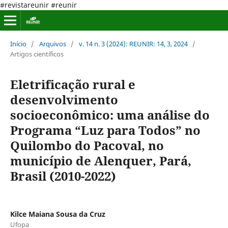
#revistareunir #reunir
Início
/
Arquivos
/
v. 14 n. 3 (2024): REUNIR: 14, 3, 2024
/
Artigos científicos
Eletrificação rural e
desenvolvimento
socioeconômico: uma análise do
Programa “Luz para Todos” no
Quilombo do Pacoval, no
município de Alenquer, Pará,
Brasil (2010-2022)
Kilce Maiana Sousa da Cruz
Ufopa