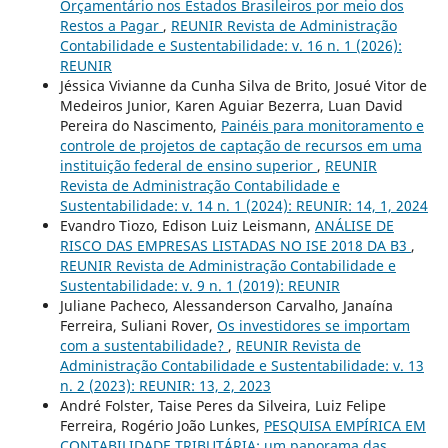
Orçamentário nos Estados Brasileiros por meio dos
Restos a Pagar
,
REUNIR Revista de Administração
Contabilidade e Sustentabilidade: v. 16 n. 1 (2026):
REUNIR
Jéssica Vivianne da Cunha Silva de Brito, Josué Vitor de
Medeiros Junior, Karen Aguiar Bezerra, Luan David
Pereira do Nascimento,
Painéis para monitoramento e
controle de projetos de captação de recursos em uma
instituição federal de ensino superior
,
REUNIR
Revista de Administração Contabilidade e
Sustentabilidade: v. 14 n. 1 (2024): REUNIR: 14, 1, 2024
Evandro Tiozo, Edison Luiz Leismann,
ANÁLISE DE
RISCO DAS EMPRESAS LISTADAS NO ISE 2018 DA B3
,
REUNIR Revista de Administração Contabilidade e
Sustentabilidade: v. 9 n. 1 (2019): REUNIR
Juliane Pacheco, Alessanderson Carvalho, Janaína
Ferreira, Suliani Rover,
Os investidores se importam
com a sustentabilidade?
,
REUNIR Revista de
Administração Contabilidade e Sustentabilidade: v. 13
n. 2 (2023): REUNIR: 13, 2, 2023
André Folster, Taise Peres da Silveira, Luiz Felipe
Ferreira, Rogério João Lunkes,
PESQUISA EMPÍRICA EM
CONTABILIDADE TRIBUTÁRIA: um panorama das