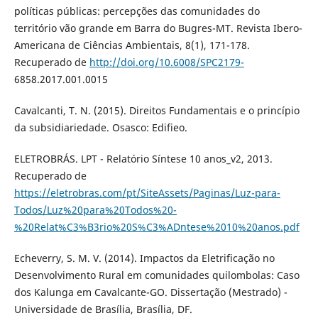
políticas públicas: percepções das comunidades do
território vão grande em Barra do Bugres-MT. Revista Ibero-
Americana de Ciências Ambientais, 8(1), 171-178.
Recuperado de
http://doi.org/10.6008/SPC2179-
6858.2017.001.0015
Cavalcanti, T. N. (2015). Direitos Fundamentais e o princípio
da subsidiariedade. Osasco: Edifieo.
ELETROBRÁS. LPT - Relatório Síntese 10 anos_v2, 2013.
Recuperado de
https://eletrobras.com/pt/SiteAssets/Paginas/Luz-para-
Todos/Luz%20para%20Todos%20-
%20Relat%C3%B3rio%20S%C3%ADntese%2010%20anos.pdf
Echeverry, S. M. V. (2014). Impactos da Eletrificação no
Desenvolvimento Rural em comunidades quilombolas: Caso
dos Kalunga em Cavalcante-GO. Dissertação (Mestrado) -
Universidade de Brasília, Brasília, DF.