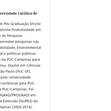
iversidade Católica de
e Pós-Graduação Stricto
lsista Produtividade em
 de Pesquisa:
esenvolve pesquisas nas
abilidade, Environmental
l e políticas públicas.
o da PUC-Campinas para
nsu. Doutor em Ciências
São Paulo (PUC-SP).
 pela Universidade
 Econômicas pela PUC-
a PUC-Campinas. Foi
/COGRAD/PROGRAD) em
e Extensão (NUPEX) do
mpinas (2009-2014).