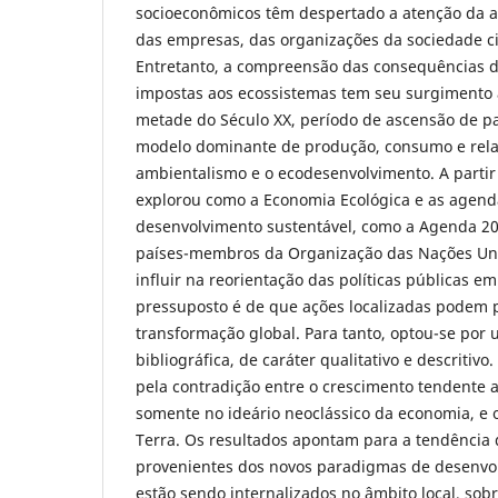
socioeconômicos têm despertado a atenção da a
das empresas, das organizações da sociedade ci
Entretanto, a compreensão das consequências d
impostas aos ecossistemas tem seu surgimento 
metade do Século XX, período de ascensão de p
modelo dominante de produção, consumo e rel
ambientalismo e o ecodesenvolvimento. A partir 
explorou como a Economia Ecológica e as agend
desenvolvimento sustentável, como a Agenda 2
países-membros da Organização das Nações Un
influir na reorientação das políticas públicas e
pressuposto é de que ações localizadas podem
transformação global. Para tanto, optou-se por
bibliográfica, de caráter qualitativo e descritiv
pela contradição entre o crescimento tendente ao
somente no ideário neoclássico da economia, e os
Terra. Os resultados apontam para a tendência 
provenientes dos novos paradigmas de desenvol
estão sendo internalizados no âmbito local, sob