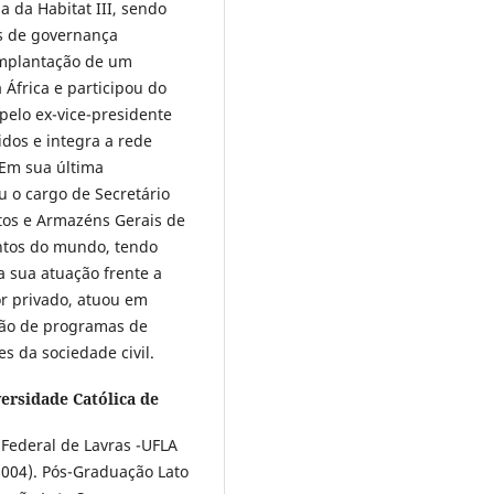
 da Habitat III, sendo
as de governança
implantação de um
África e participou do
pelo ex-vice-presidente
dos e integra a rede
 Em sua última
u o cargo de Secretário
tos e Armazéns Gerais de
entos do mundo, tendo
a sua atuação frente a
r privado, atuou em
ação de programas de
s da sociedade civil.
versidade Católica de
Federal de Lavras -UFLA
2004). Pós-Graduação Lato