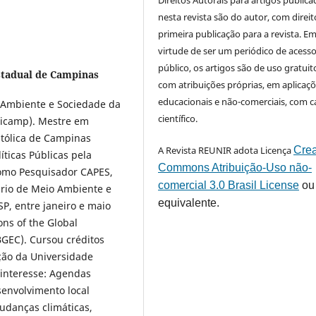
Direitos Autorais para artigos public
nesta revista são do autor, com direit
primeira publicação para a revista. E
virtude de ser um periódico de acess
público, os artigos são de uso gratuit
stadual de Campinas
com atribuições próprias, em aplicaç
educacionais e não-comerciais, com c
Ambiente e Sociedade da
científico.
icamp). Mestre em
atólica de Campinas
A Revista REUNIR adota Licença
Crea
ticas Públicas pela
Commons Atribuição-Uso não-
como Pesquisador CAPES,
comercial 3.0 Brasil License
ou
ário de Meio Ambiente e
equivalente.
P, entre janeiro e maio
ns of the Global
GEC). Cursou créditos
ção da Universidade
interesse: Agendas
senvolvimento local
mudanças climáticas,