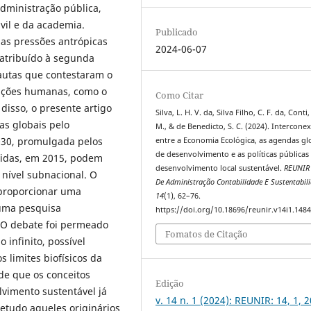
dministração pública,
vil e da academia.
Publicado
as pressões antrópicas
2024-06-07
atribuído à segunda
autas que contestaram o
ações humanas, como o
Como Citar
disso, o presente artigo
Silva, L. H. V. da, Silva Filho, C. F. da, Conti
as globais pelo
M., & de Benedicto, S. C. (2024). Intercone
030, promulgada pelos
entre a Economia Ecológica, as agendas gl
de desenvolvimento e as políticas públicas
idas, em 2015, podem
desenvolvimento local sustentável.
REUNIR 
m nível subnacional. O
De Administração Contabilidade E Sustentabil
 proporcionar uma
14
(1), 62–76.
 uma pesquisa
https://doi.org/10.18696/reunir.v14i1.148
o. O debate foi permeado
Fomatos de Citação
 infinito, possível
 limites biofísicos da
de que os conceitos
Edição
vimento sustentável já
v. 14 n. 1 (2024): REUNIR: 14, 1, 
retudo aqueles originários