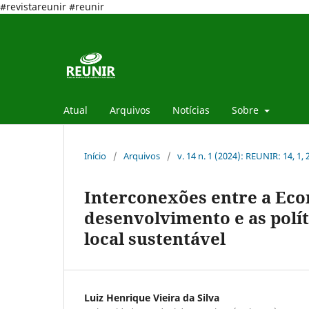
#revistareunir #reunir
Atual
Arquivos
Notícias
Sobre
Início
/
Arquivos
/
v. 14 n. 1 (2024): REUNIR: 14, 1,
Interconexões entre a Eco
desenvolvimento e as polí
local sustentável
Luiz Henrique Vieira da Silva