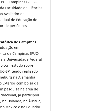
a PUC Campinas (2002-
da Faculdade de Ciências
mo Avaliador de
stadual de Educação do
or de periódicos
 Católica de Campinas
raduação em
ólica de Campinas (PUC-
ela Universidade Federal
ão com estudo sobre
PUC-SP, tendo realizado
Lüneburg na Alemanha
 Exterior com bolsa da
om pesquisa na área de
rnacional, já participou
, na Holanda, na Áustria,
 no México e no Equador.