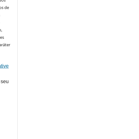
ados
os de
m
o
o,
ões
aráter
tive
 seu