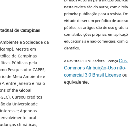
Direitos Autorais para artigos public
nesta revista são do autor, com direit
primeira publicação para a revista. E
virtude de ser um periódico de acess
público, os artigos são de uso gratuit
stadual de Campinas
com atribuições próprias, em aplicaç
educacionais e não-comerciais, com c
Ambiente e Sociedade da
científico.
icamp). Mestre em
atólica de Campinas
A Revista REUNIR adota Licença
Crea
ticas Públicas pela
Commons Atribuição-Uso não-
como Pesquisador CAPES,
comercial 3.0 Brasil License
ou
ário de Meio Ambiente e
equivalente.
P, entre janeiro e maio
ns of the Global
GEC). Cursou créditos
ção da Universidade
interesse: Agendas
senvolvimento local
mudanças climáticas,