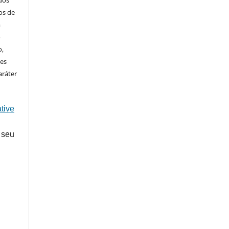
ados
os de
m
o
o,
ões
aráter
tive
 seu