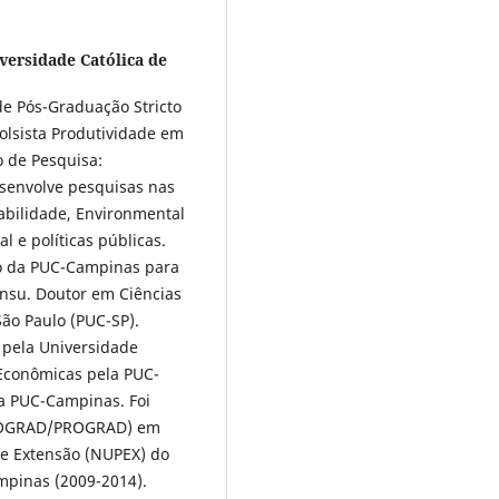
iversidade Católica de
e Pós-Graduação Stricto
lsista Produtividade em
 de Pesquisa:
esenvolve pesquisas nas
abilidade, Environmental
l e políticas públicas.
o da PUC-Campinas para
nsu. Doutor em Ciências
São Paulo (PUC-SP).
 pela Universidade
 Econômicas pela PUC-
a PUC-Campinas. Foi
/COGRAD/PROGRAD) em
e Extensão (NUPEX) do
mpinas (2009-2014).