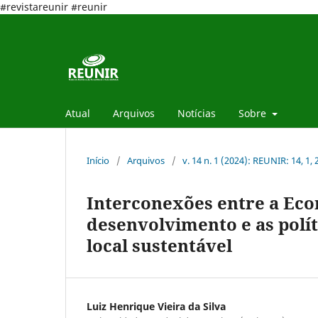
#revistareunir #reunir
Atual
Arquivos
Notícias
Sobre
Início
/
Arquivos
/
v. 14 n. 1 (2024): REUNIR: 14, 1,
Interconexões entre a Eco
desenvolvimento e as polí
local sustentável
Luiz Henrique Vieira da Silva