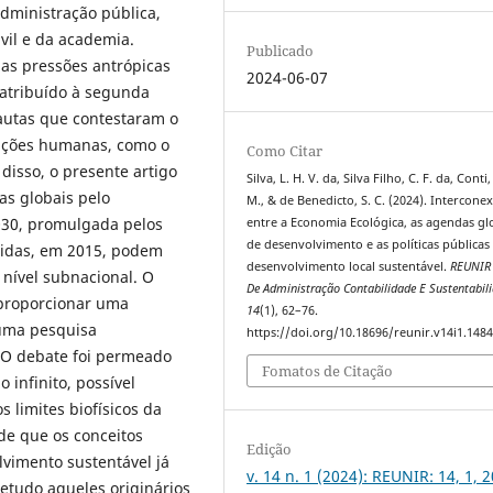
dministração pública,
vil e da academia.
Publicado
as pressões antrópicas
2024-06-07
atribuído à segunda
autas que contestaram o
ações humanas, como o
Como Citar
disso, o presente artigo
Silva, L. H. V. da, Silva Filho, C. F. da, Conti
as globais pelo
M., & de Benedicto, S. C. (2024). Intercone
030, promulgada pelos
entre a Economia Ecológica, as agendas gl
de desenvolvimento e as políticas públicas
idas, em 2015, podem
desenvolvimento local sustentável.
REUNIR 
m nível subnacional. O
De Administração Contabilidade E Sustentabil
 proporcionar uma
14
(1), 62–76.
 uma pesquisa
https://doi.org/10.18696/reunir.v14i1.148
o. O debate foi permeado
Fomatos de Citação
 infinito, possível
 limites biofísicos da
de que os conceitos
Edição
vimento sustentável já
v. 14 n. 1 (2024): REUNIR: 14, 1, 
retudo aqueles originários