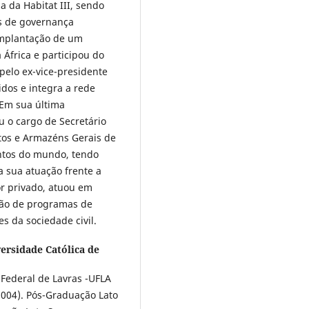
 da Habitat III, sendo
as de governança
implantação de um
África e participou do
pelo ex-vice-presidente
dos e integra a rede
 Em sua última
u o cargo de Secretário
tos e Armazéns Gerais de
entos do mundo, tendo
a sua atuação frente a
r privado, atuou em
ação de programas de
s da sociedade civil.
versidade Católica de
Federal de Lavras -UFLA
2004). Pós-Graduação Lato