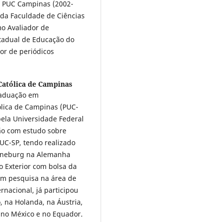
a PUC Campinas (2002-
da Faculdade de Ciências
mo Avaliador de
stadual de Educação do
or de periódicos
 Católica de Campinas
raduação em
ólica de Campinas (PUC-
ela Universidade Federal
ão com estudo sobre
PUC-SP, tendo realizado
Lüneburg na Alemanha
 Exterior com bolsa da
om pesquisa na área de
rnacional, já participou
, na Holanda, na Áustria,
 no México e no Equador.