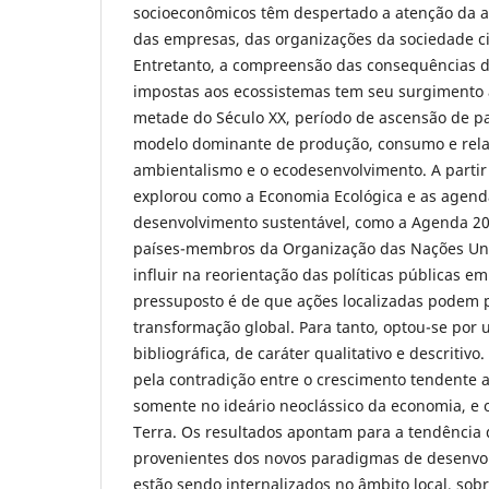
socioeconômicos têm despertado a atenção da a
das empresas, das organizações da sociedade ci
Entretanto, a compreensão das consequências d
impostas aos ecossistemas tem seu surgimento 
metade do Século XX, período de ascensão de p
modelo dominante de produção, consumo e rel
ambientalismo e o ecodesenvolvimento. A partir 
explorou como a Economia Ecológica e as agend
desenvolvimento sustentável, como a Agenda 2
países-membros da Organização das Nações Un
influir na reorientação das políticas públicas e
pressuposto é de que ações localizadas podem
transformação global. Para tanto, optou-se por
bibliográfica, de caráter qualitativo e descritiv
pela contradição entre o crescimento tendente ao
somente no ideário neoclássico da economia, e os
Terra. Os resultados apontam para a tendência 
provenientes dos novos paradigmas de desenvol
estão sendo internalizados no âmbito local, sob