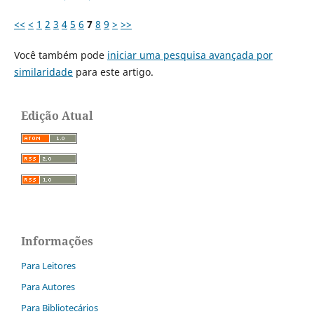
<<
<
1
2
3
4
5
6
7
8
9
>
>>
Você também pode
iniciar uma pesquisa avançada por
similaridade
para este artigo.
Edição Atual
Informações
Para Leitores
Para Autores
Para Bibliotecários