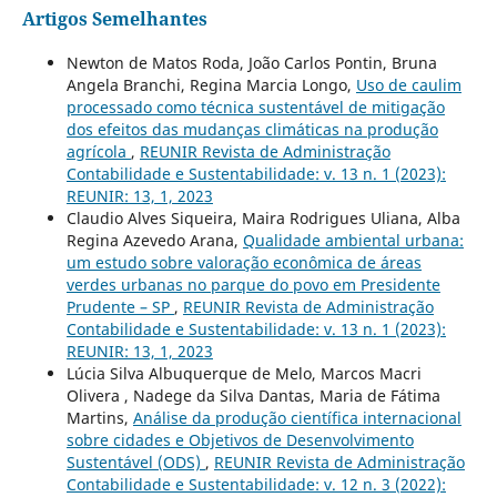
Artigos Semelhantes
Newton de Matos Roda, João Carlos Pontin, Bruna
Angela Branchi, Regina Marcia Longo,
Uso de caulim
processado como técnica sustentável de mitigação
dos efeitos das mudanças climáticas na produção
agrícola
,
REUNIR Revista de Administração
Contabilidade e Sustentabilidade: v. 13 n. 1 (2023):
REUNIR: 13, 1, 2023
Claudio Alves Siqueira, Maira Rodrigues Uliana, Alba
Regina Azevedo Arana,
Qualidade ambiental urbana:
um estudo sobre valoração econômica de áreas
verdes urbanas no parque do povo em Presidente
Prudente – SP
,
REUNIR Revista de Administração
Contabilidade e Sustentabilidade: v. 13 n. 1 (2023):
REUNIR: 13, 1, 2023
Lúcia Silva Albuquerque de Melo, Marcos Macri
Olivera , Nadege da Silva Dantas, Maria de Fátima
Martins,
Análise da produção científica internacional
sobre cidades e Objetivos de Desenvolvimento
Sustentável (ODS)
,
REUNIR Revista de Administração
Contabilidade e Sustentabilidade: v. 12 n. 3 (2022):