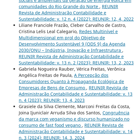
sociais e ambientais da geração de energia eólica em
comunidades do Rio Grande do Norte
,
REUNIR
Revista de Administração Contabilidade e
Sustentabilidade: v. 12 n. 4 (2022): REUNIR: 12, 4, 2022
Liliane Franciole Frazão, Cleber Carvalho de Castro,
Cristina Lelis Leal Calegario,
Redes Multinível e
Multidimensional em prol do Objetivo de
Desenvolvimento Sustentável 9 (ODS 9) da Agenda
2030/ONU – Indústria, Inovação e Infraestrutura
,
REUNIR Revista de Administração Contabilidade e
Sustentabilidade: v. 13 n. 2 (2023): REUNIR: 13, 2, 2023
Gabriela Nogueira Rauber, Vérica Freitas, Verônica
Angélica Freitas de Paula,
A Percepção dos
Consumidores Quanto à Propaganda Ecológica de
Empresas de Bens de Consumo
,
REUNIR Revista de
Administração Contabilidade e Sustentabilidade: v. 13
n. 4 (2023): REUNIR: 13, 4, 2023
Grasiele da Silva Clemente, Marconi Freitas da Costa,
Joina Ijuniclair Arruda Silva dos Santos,
Congruência
da marca com veganismo e discurso humanizado no
consumo de fast food vegano
,
REUNIR Revista de
Administração Contabilidade e Sustentabilidade: v. 14
n. 3 (2024): REUNIR: 14, 3, 2024