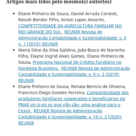
Artigos mais lidos pelo mesmo(s) autor(es)
Eliane Pinheiro de Sousa, Daniel Arruda Coronel,
Reisoli Bender Filho, Airton Lopes Amorim,
COMPETITIVIDADE DA AGRICULTURA FAMILIAR NO
RIO GRANDE DO SUL
,
REUNIR Revista de
Administração Contabilidade e Sustentabilidade: v. 5
n. 1 (2015): REUNIR
Maria Silne da Silva Galdino, João Bosco de Noronha
Filho, Elayne Ingrid Alves Gomes, Eliane Pinheiro de
Sousa,
Programa Nacional de Crédito Fundiário no
Nordeste Brasileiro
,
REUNIR Revista de Administração
Contabilidade e Sustentabilidade: v. 9 n. 2 (2019):
REUNIR
Eliane Pinheiro de Sousa, Renata Benício de Oliveira,
Francisco Diego Guedes Ferreira,
Competitividade dos
produtores familiares cooperados e beneficiários do
PNAE vis-à-vis os que não são: uma análise para o
Ceará
,
REUNIR Revista de Administração
Contabilidade e Sustentabilidade: v. 10 n. 3 (2020):
REUNIR