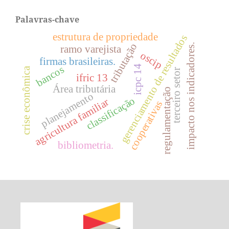
Palavras-chave
estrutura de propriedade
gerenciamento de resultados
tributação
impacto nos indicadores.
ramo varejista
oscip
firmas brasileiras.
icpc 14
bancos
crise econômica
terceiro setor
ifric 13
Área tributária
regulamentação
planejamento
classificação
agricultura familiar
cooperativas
bibliometria.