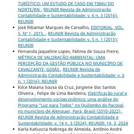
TURÍSTICO: UM ESTUDO DE CASO EM TIBAU DO
NORTE/RN
,
REUNIR Revista de Administração
Contabilidade e Sustentabilidade: v. 6 n. 3 (2016):
REUNIR
José Ribamar Marques de Carvalho,
EDITORIAL, VOL.
5, Nº 1, 2015.
,
REUNIR Revista de Administração
Contabilidade e Sustentabilidade: v. 5 n. 1 (2015):
REUNIR
Fernanda Jaqueline Lopes, Fátima de Souza Freire,
MÉTRICA DE VALORAÇÃO AMBIENTAL: UMA
PERCEPÇÃO DA GESTÃO PÚBLICA NO MUNICÍPIO DE
CAVALCANTE, GOIÁS
,
REUNIR Revista de
Administração Contabilidade e Sustentabilidade: v. 6
n. 1 (2016): REUNIR
Kilce Maiana Sousa da Cruz, Jorgiene dos Santos
Oliveira , Felipe de Lima Bandeira,
Eletrificação rural e
desenvolvimento socioeconômico: uma análise do
Programa “Luz para Todos” no Quilombo do Pacoval,
no município de Alenquer, Pará, Brasil (2010-2022)
,
REUNIR Revista de Administração Contabilidade e
Sustentabilidade: v. 14 n. 3 (2024): REUNIR: 14, 3, 2024
Karla Katiuscia Nobrega de Almeida, Antônio André