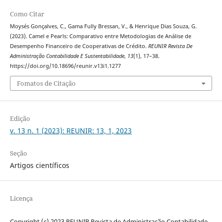
Como Citar
Moysés Gonçalves, C., Gama Fully Bressan, V., & Henrique Dias Souza, G.
(2023). Camel e Pearls: Comparativo entre Metodologias de Análise de
Desempenho Financeiro de Cooperativas de Crédito.
REUNIR Revista De
Administração Contabilidade E Sustentabilidade
,
13
(1), 17–38.
https://doi.org/10.18696/reunir.v13i1.1277
Fomatos de Citação
Edição
v. 13 n. 1 (2023): REUNIR: 13, 1, 2023
Seção
Artigos científicos
Licença
Copyright (c) 2023 REUNIR Revista de Administração Contabilidade