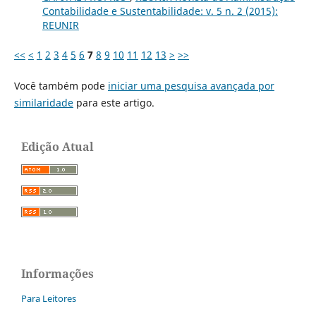
Contabilidade e Sustentabilidade: v. 5 n. 2 (2015):
REUNIR
<<
<
1
2
3
4
5
6
7
8
9
10
11
12
13
>
>>
Você também pode
iniciar uma pesquisa avançada por
similaridade
para este artigo.
Edição Atual
Informações
Para Leitores