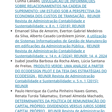
Cunha Callado,
DIVULGAÇÃO DE INFORMAÇÕES
SOBRE RELACIONAMENTOS NA CADEIA DE
SUPRIMENTO: UM ESTUDO SOB A PERSPECTIVA DA
ECONOMIA DOS CUSTOS DE TRANSAÇÃO
,
REUNIR
Revista de Administração Contabilidade e
Sustentabilidade: v. 8 n. 1 (2018): REUNIR
Emanoel Silva de Amorim, Everton Gabriel Medeiros
da Silva, Alberto Casado Lordsleem Júnior,
A utilização
de Sistemas Informatizados de Gestão de Manutenção
em edificações da Administração Pública
,
REUNIR
Revista de Administração Contabilidade e
Sustentabilidade: v. 14 n. 4 (2024): REUNIR: 14, 4, 2024
Isabel Joselita Barbosa da Rocha Alves, Lúcia Santana
de Freitas,
PRODUTO VERDE: UMA ANÁLISE A PARTIR
DO ECODESIGN PILOT E DA TEIA DAS ESTRATÉGIAS DO
ECODESIGN
,
REUNIR Revista de Administração
Contabilidade e Sustentabilidade: v. 5 n. 1 (2015):
REUNIR
Paulo Henrique da Cunha Pinheiro Naves Gomes,
Renata Turola Takamatsu, Esmael Almeida Machado,
DETERMINANTES DA POLÍTICA DE REMUNERAÇÃO DO
CAPITAL PRÓPRIO: DIVIDENDOS VERSUS JUROS SOBRE
CAPITAL PRÓPRIO
,
REUNIR Revista de Administração