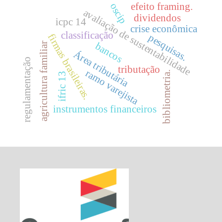
oscip
efeito framing.
avaliação de sustentabilidade
dividendos
icpc 14
crise econômica
classificação
firmas brasileiras.
pesquisas.
bancos
agricultura familiar
Área tributária
regulamentação
tributação
ramo varejista
bibliometria.
ifric 13
instrumentos financeiros