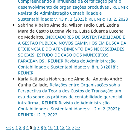
Compreendendo a influência da certificação para o
desenvolvimento de organizações produtivas
,
REUNIR
Revista de Administração Contabilidade e
Sustentabilidade: v. 13 n. 2 (2023): REUNIR: 13, 2, 2023
Sabrina Ribeiro Almeida, Wilson Fadlo Curi, Zedna
Mara de Castro Lucena Vieira, Luísa Eduarda Lucena
de Medeiros,
INDICADORES DE SUSTENTABILIDADE E
A GESTÃO PÚBLICA, NOVOS CAMINHOS EM BUSCA DA
EFICIÊNCIA E DO ATENDIMENTO DAS NECESSIDADES
SOCIAIS: ESTUDO DE CASO DOS MUNICIPIOS
PARAIBANOS
,
REUNIR Revista de Administração
Contabilidade e Sustentabilidade: v. 8 n. 3 (2018):
REUNIR
Karla Katiuscia Nobrega de Almeida, Antonio André
Cunha Callado,
Relações entre Organizações sob a
Perspectiva da Teoria dos Custos de Transação: um
estudo sobre as práticas de contabilidade gerencial
intrafirma
,
REUNIR Revista de Administração
Contabilidade e Sustentabilidade: v. 12 n. 2 (2022):
REUNIR: 12, 2, 2022
<<
<
1
2
3
4
5
6
7
8
9
10
11
12
13
>
>>