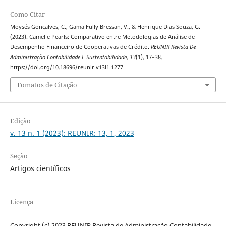
Como Citar
Moysés Gonçalves, C., Gama Fully Bressan, V., & Henrique Dias Souza, G.
(2023). Camel e Pearls: Comparativo entre Metodologias de Análise de
Desempenho Financeiro de Cooperativas de Crédito.
REUNIR Revista De
Administração Contabilidade E Sustentabilidade
,
13
(1), 17–38.
https://doi.org/10.18696/reunir.v13i1.1277
Fomatos de Citação
Edição
v. 13 n. 1 (2023): REUNIR: 13, 1, 2023
Seção
Artigos científicos
Licença
Copyright (c) 2023 REUNIR Revista de Administração Contabilidade