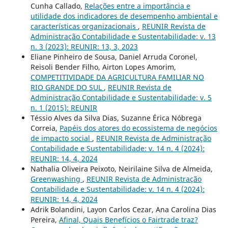
Cunha Callado,
Relações entre a importância e
utilidade dos indicadores de desempenho ambiental e
características organizacionais
,
REUNIR Revista de
Administração Contabilidade e Sustentabilidade: v. 13
n. 3 (2023): REUNIR: 13, 3, 2023
Eliane Pinheiro de Sousa, Daniel Arruda Coronel,
Reisoli Bender Filho, Airton Lopes Amorim,
COMPETITIVIDADE DA AGRICULTURA FAMILIAR NO
RIO GRANDE DO SUL
,
REUNIR Revista de
Administração Contabilidade e Sustentabilidade: v. 5
n. 1 (2015): REUNIR
Téssio Alves da Silva Dias, Suzanne Érica Nóbrega
Correia,
Papéis dos atores do ecossistema de negócios
de impacto social
,
REUNIR Revista de Administração
Contabilidade e Sustentabilidade: v. 14 n. 4 (2024):
REUNIR: 14, 4, 2024
Nathalia Oliveira Peixoto, Neirilaine Silva de Almeida,
Greenwashing
,
REUNIR Revista de Administração
Contabilidade e Sustentabilidade: v. 14 n. 4 (2024):
REUNIR: 14, 4, 2024
Adrik Bolandini, Layon Carlos Cezar, Ana Carolina Dias
Pereira,
Afinal, Quais Benefícios o Fairtrade traz?