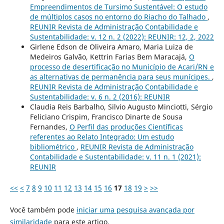
Empreendimentos de Tursimo Sustentável: O estudo
de múltiplos casos no entorno do Riacho do Talhado
,
REUNIR Revista de Administração Contabilidade e
Sustentabilidade: v. 12 n. 2 (2022): REUNIR: 12, 2, 2022
Girlene Edson de Oliveira Amaro, Maria Luiza de
Medeiros Galvão, Kettrin Farias Bem Maracajá,
O
processo de desertificação no Município de Acari/RN e
as alternativas de permanência para seus munícipes.
,
REUNIR Revista de Administração Contabilidade e
Sustentabilidade: v. 6 n. 2 (2016): REUNIR
Claudia Reis Barbalho, Silvio Augusto Minciotti, Sérgio
Feliciano Crispim, Francisco Dinarte de Sousa
Fernandes,
O Perfil das produções Científicas
referentes ao Relato Integrado: Um estudo
bibliométrico
,
REUNIR Revista de Administração
Contabilidade e Sustentabilidade: v. 11 n. 1 (2021):
REUNIR
<<
<
7
8
9
10
11
12
13
14
15
16
17
18
19
>
>>
Você também pode
iniciar uma pesquisa avançada por
similaridade
para este artigo.