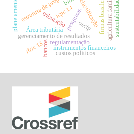
estrutura de propriedade
firmas brasileiras.
agricultura familiar
sustentabilidade
planejamento
classificação
icpc 14
pesquisas.
tributação
oscip
Área tributária
gerenciamento de resultados
regulamentação
bancos
ifric 13
instrumentos financeiros
custos políticos