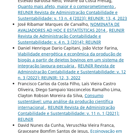
Estevão Barbosa Neto, Viviane da Costa Freitag,
Quanto mais afeto, maior é o comprometimento
,
REUNIR Revista de Administração Contabilidade e
Sustentabilidade: v. 13 n. 4 (2023): REUNIR: 13, 4, 2023
José Ribamar Marques de Carvalho,
NOMINATA DE
AVALIADORES AD HOC E ESTATÍSTICAS 2014
,
REUNIR
Revista de Administração Contabilidade e
Sustentabilidade: v. 4 n. 3 (2014): REUNIR
Daniel Henrique Dario Capitani, João Victor Farina,
Viabilidade energética e econômica da produção de
biogás a partir de dejetos bovinos em um sistema de
integração lavoura-pecuária
,
REUNIR Revista de
Administração Contabilidade e Sustentabilidade: v. 12
n. 3 (2022): REUNIR: 12, 3, 2022
Francisco Carlos da Costa Filho, Laís Vieira Castro
Oliveira, Diego Sampaio Vasconcelos Ramalho Lima,
Clayton Robson Moreira da Silva,
Consumo
sustentável: uma análise da produção científica
internacional
,
REUNIR Revista de Administração
Contabilidade e Sustentabilidade: v. 11 n. 1 (2021):
REUNIR
David Nunes da Cunha, Veruschka Vieira Franca,
Grayceane Bomfim Santos de Jesus,
Ecoinovação em