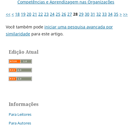
Competências e Aprendizagem nas Organizações
<<
<
18
19
20
21
22
23
24
25
26
27
28
29
30
31
32
33
34
35
>
>>
Você também pode
iniciar uma pesquisa avançada por
similaridade
para este artigo.
Edição Atual
Informações
Para Leitores
Para Autores