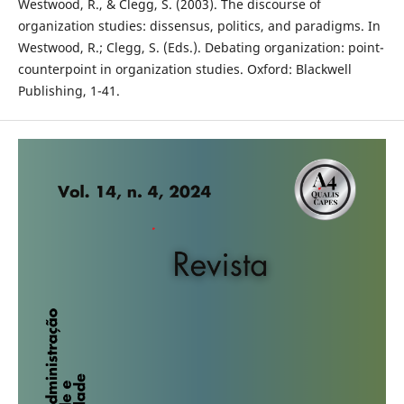
Westwood, R., & Clegg, S. (2003). The discourse of
organization studies: dissensus, politics, and paradigms. In
Westwood, R.; Clegg, S. (Eds.). Debating organization: point-
counterpoint in organization studies. Oxford: Blackwell
Publishing, 1-41.