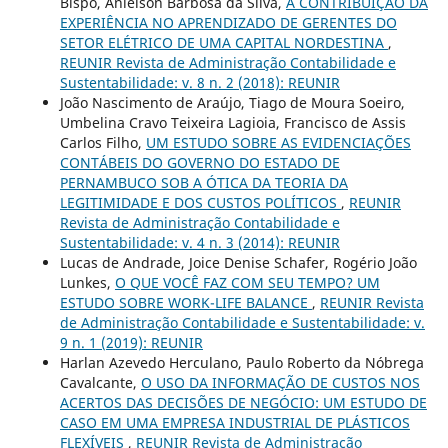
Bispo, Anielson Barbosa da Silva,
A CONTRIBUIÇÃO DA
EXPERIÊNCIA NO APRENDIZADO DE GERENTES DO
SETOR ELÉTRICO DE UMA CAPITAL NORDESTINA
,
REUNIR Revista de Administração Contabilidade e
Sustentabilidade: v. 8 n. 2 (2018): REUNIR
João Nascimento de Araújo, Tiago de Moura Soeiro,
Umbelina Cravo Teixeira Lagioia, Francisco de Assis
Carlos Filho,
UM ESTUDO SOBRE AS EVIDENCIAÇÕES
CONTÁBEIS DO GOVERNO DO ESTADO DE
PERNAMBUCO SOB A ÓTICA DA TEORIA DA
LEGITIMIDADE E DOS CUSTOS POLÍTICOS
,
REUNIR
Revista de Administração Contabilidade e
Sustentabilidade: v. 4 n. 3 (2014): REUNIR
Lucas de Andrade, Joice Denise Schafer, Rogério João
Lunkes,
O QUE VOCÊ FAZ COM SEU TEMPO? UM
ESTUDO SOBRE WORK-LIFE BALANCE
,
REUNIR Revista
de Administração Contabilidade e Sustentabilidade: v.
9 n. 1 (2019): REUNIR
Harlan Azevedo Herculano, Paulo Roberto da Nóbrega
Cavalcante,
O USO DA INFORMAÇÃO DE CUSTOS NOS
ACERTOS DAS DECISÕES DE NEGÓCIO: UM ESTUDO DE
CASO EM UMA EMPRESA INDUSTRIAL DE PLÁSTICOS
FLEXÍVEIS
,
REUNIR Revista de Administração