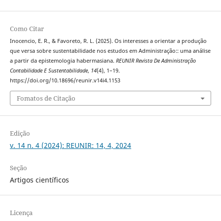
Como Citar
Inocencio, E. R., & Favoreto, R. L. (2025). Os interesses a orientar a produção
que versa sobre sustentabilidade nos estudos em Administração:: uma análise
a partir da epistemologia habermasiana.
REUNIR Revista De Administração
Contabilidade E Sustentabilidade
,
14
(4), 1–19.
https://doi.org/10.18696/reunir.v14i4.1153
Fomatos de Citação
Edição
v. 14 n. 4 (2024): REUNIR: 14, 4, 2024
Seção
Artigos científicos
Licença