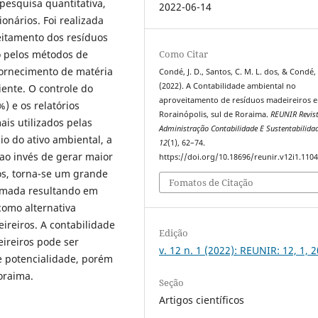
pesquisa quantitativa,
2022-06-14
ionários. Foi realizada
eitamento dos resíduos
o pelos métodos de
Como Citar
fornecimento de matéria
Condé, J. D., Santos, C. M. L. dos, & Condé,
(2022). A Contabilidade ambiental no
iente. O controle do
aproveitamento de resíduos madeireiros 
) e os relatórios
Rorainópolis, sul de Roraima.
REUNIR Revis
is utilizados pelas
Administração Contabilidade E Sustentabilida
io do ativo ambiental, a
12
(1), 62–74.
ao invés de gerar maior
https://doi.org/10.18696/reunir.v12i1.110
os, torna-se um grande
Fomatos de Citação
eimada resultando em
como alternativa
reiros. A contabilidade
Edição
ireiros pode ser
v. 12 n. 1 (2022): REUNIR: 12, 1, 
 potencialidade, porém
Roraima.
Seção
Artigos científicos