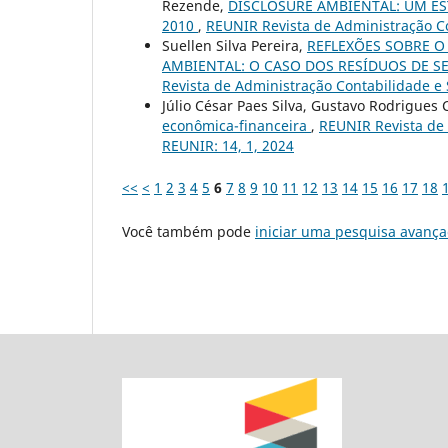
Rezende,
DISCLOSURE AMBIENTAL: UM ES
2010
,
REUNIR Revista de Administração Con
Suellen Silva Pereira,
REFLEXÕES SOBRE O
AMBIENTAL: O CASO DOS RESÍDUOS DE S
Revista de Administração Contabilidade e S
Júlio César Paes Silva, Gustavo Rodrigues
econômica-financeira
,
REUNIR Revista de 
REUNIR: 14, 1, 2024
<<
<
1
2
3
4
5
6
7
8
9
10
11
12
13
14
15
16
17
18
Você também pode
iniciar uma pesquisa avança