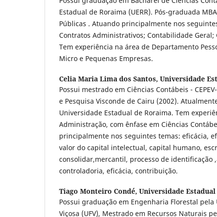
Possui graduação em Bacharel de Ciências Cont
Estadual de Roraima (UERR). Pós-graduada MBA
Públicas . Atuando principalmente nos seguintes
Contratos Administrativos; Contabilidade Geral;
Tem experiência na área de Departamento Pesso
Micro e Pequenas Empresas.
Celia Maria Lima dos Santos,
Universidade Es
Possui mestrado em Ciências Contábeis - CEPEV
e Pesquisa Visconde de Cairu (2002). Atualmente
Universidade Estadual de Roraima. Tem experiê
Administração, com ênfase em Ciências Contábe
principalmente nos seguintes temas: eficácia, efi
valor do capital intelectual, capital humano, es
consolidar,mercantil, processo de identificação 
controladoria, eficácia, contribuição.
Tiago Monteiro Condé,
Universidade Estadual
Possui graduação em Engenharia Florestal pela 
Viçosa (UFV), Mestrado em Recursos Naturais pe