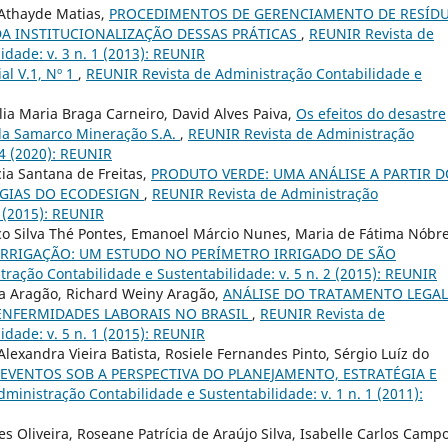
 Athayde Matias,
PROCEDIMENTOS DE GERENCIAMENTO DE RESÍD
DA INSTITUCIONALIZAÇÃO DESSAS PRÁTICAS
,
REUNIR Revista de
idade: v. 3 n. 1 (2013): REUNIR
ial V.1, Nº 1
,
REUNIR Revista de Administração Contabilidade e
ia Maria Braga Carneiro, David Alves Paiva,
Os efeitos do desastre
da Samarco Mineração S.A.
,
REUNIR Revista de Administração
 4 (2020): REUNIR
cia Santana de Freitas,
PRODUTO VERDE: UMA ANÁLISE A PARTIR D
TÉGIAS DO ECODESIGN
,
REUNIR Revista de Administração
1 (2015): REUNIR
co Silva Thé Pontes, Emanoel Márcio Nunes, Maria de Fátima Nóbr
IRRIGAÇÃO: UM ESTUDO NO PERÍMETRO IRRIGADO DE SÃO
ração Contabilidade e Sustentabilidade: v. 5 n. 2 (2015): REUNIR
ra Aragão, Richard Weiny Aragão,
ANÁLISE DO TRATAMENTO LEGAL
ENFERMIDADES LABORAIS NO BRASIL
,
REUNIR Revista de
idade: v. 5 n. 1 (2015): REUNIR
xandra Vieira Batista, Rosiele Fernandes Pinto, Sérgio Luíz do
EVENTOS SOB A PERSPECTIVA DO PLANEJAMENTO, ESTRATÉGIA E
ministração Contabilidade e Sustentabilidade: v. 1 n. 1 (2011):
es Oliveira, Roseane Patrícia de Araújo Silva, Isabelle Carlos Camp