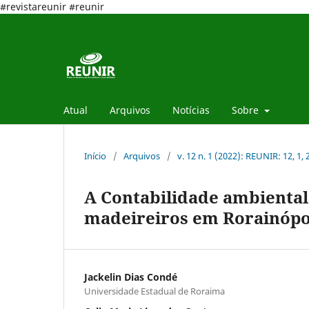
#revistareunir #reunir
Atual
Arquivos
Notícias
Sobre
Início
/
Arquivos
/
v. 12 n. 1 (2022): REUNIR: 12, 1,
A Contabilidade ambiental
madeireiros em Rorainópol
Jackelin Dias Condé
Universidade Estadual de Roraima