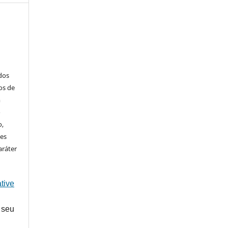
ados
os de
m
o
o,
ões
aráter
tive
 seu