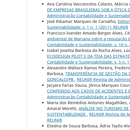
Ana Carolina Vasconcelos Colares, Márcia
DE EMPRESAS BRASILEIRAS SOB A ÓTICA 
Administração Contabilidade e Sustentabil
José Ribamar Marques de Carvalho,
Editor
Sustentabilidade: v. 1 n. 1 (2011): REUNIR
Francisco Ivander Amado Borges Alves, Cél
ambiental de Mariana sobre a reputação 
Contabilidade e Sustentabilidade: v. 10 n.
Isabel Joselita Barbosa da Rocha Alves, Lú
ECODESIGN PILOT E DA TEIA DAS ESTRA
Contabilidade e Sustentabilidade: v. 5 n. 
Alexandre Wállace Ramos Pereira, Frederi
Barbosa,
TRANSFERÊNCIA DE GESTÃO DA 
GONÇALO/PB
,
REUNIR Revista de Administ
Jacyara Farias Sousa, Jônica Marques Cou
CONFERIDO AOS CASOS DE ACIDENTES E 
Administração Contabilidade e Sustentabil
Maria dos Remédios Antunes Magalhães, Ale
Amaral Moretti,
ANÁLISE NO TURISMO DE 
SUSTENTABILIDADE
,
REUNIR Revista de Ad
REUNIR
Eliedna de Sousa Barbosa, Ádria Tayllo Alv