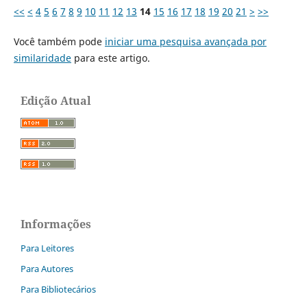
<<
<
4
5
6
7
8
9
10
11
12
13
14
15
16
17
18
19
20
21
>
>>
Você também pode
iniciar uma pesquisa avançada por
similaridade
para este artigo.
Edição Atual
Informações
Para Leitores
Para Autores
Para Bibliotecários