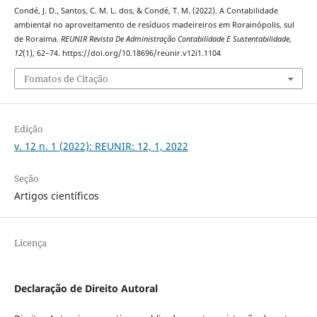
Condé, J. D., Santos, C. M. L. dos, & Condé, T. M. (2022). A Contabilidade
ambiental no aproveitamento de resíduos madeireiros em Rorainópolis, sul
de Roraima.
REUNIR Revista De Administração Contabilidade E Sustentabilidade
,
12
(1), 62–74. https://doi.org/10.18696/reunir.v12i1.1104
Fomatos de Citação
Edição
v. 12 n. 1 (2022): REUNIR: 12, 1, 2022
Seção
Artigos científicos
Licença
Declaração de Direito Autoral