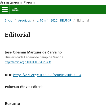
#revistareunir #reunir
Início
/
Arquivos
/
v. 10 n. 1 (2020): REUNIR
/
Editorial
Editorial
José Ribamar Marques de Carvalho
Universidade Federal de Campina Grande
http://orcid.org/0000-0003-3482-9231
DOI:
https://doi.org/10.18696/reunir.v10i1.1054
Palavras-chave:
Editorial
Resumo