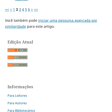
<<
<
1
2
3
4
5
6
>
>>
Você também pode
iniciar uma pesquisa avançada por
similaridade
para este artigo.
Edição Atual
Informações
Para Leitores
Para Autores
Para Bibliotecários