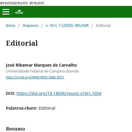
#revistareunir #reunir
Início
/
Arquivos
/
v. 10 n. 1 (2020): REUNIR
/
Editorial
Editorial
José Ribamar Marques de Carvalho
Universidade Federal de Campina Grande
http://orcid.org/0000-0003-3482-9231
DOI:
https://doi.org/10.18696/reunir.v10i1.1054
Palavras-chave:
Editorial
Resumo