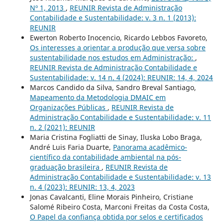
Nº 1, 2013
,
REUNIR Revista de Administração
Contabilidade e Sustentabilidade: v. 3 n. 1 (2013):
REUNIR
Ewerton Roberto Inocencio, Ricardo Lebbos Favoreto,
Os interesses a orientar a produção que versa sobre
sustentabilidade nos estudos em Administração:
,
REUNIR Revista de Administração Contabilidade e
Sustentabilidade: v. 14 n. 4 (2024): REUNIR: 14, 4, 2024
Marcos Candido da Silva, Sandro Breval Santiago,
Mapeamento da Metodologia DMAIC em
Organizações Públicas
,
REUNIR Revista de
Administração Contabilidade e Sustentabilidade: v. 11
n. 2 (2021): REUNIR
Maria Cristina Fogliatti de Sinay, Iluska Lobo Braga,
André Luis Faria Duarte,
Panorama acadêmico-
científico da contabilidade ambiental na pós-
graduação brasileira
,
REUNIR Revista de
Administração Contabilidade e Sustentabilidade: v. 13
n. 4 (2023): REUNIR: 13, 4, 2023
Jonas Cavalcanti, Eline Morais Pinheiro, Cristiane
Salomé Ribeiro Costa, Marconi Freitas da Costa Costa,
O Papel da confiança obtida por selos e certificados