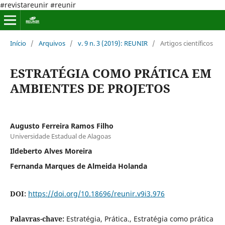
#revistareunir #reunir
Início
/
Arquivos
/
v. 9 n. 3 (2019): REUNIR
/
Artigos científicos
ESTRATÉGIA COMO PRÁTICA EM
AMBIENTES DE PROJETOS
Augusto Ferreira Ramos Filho
Universidade Estadual de Alagoas
Ildeberto Alves Moreira
Fernanda Marques de Almeida Holanda
DOI:
https://doi.org/10.18696/reunir.v9i3.976
Palavras-chave:
Estratégia, Prática., Estratégia como prática