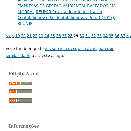
EMPRESAS DE GESTÃO AMBIENTAL BASEADOS EM
MORPH
,
REUNIR Revista de Administração
Contabilidade e Sustentabilidade: v. 5 n. 1 (2015):
REUNIR
<<
<
19
20
21
22
23
24
25
26
27
28
29
30
31
32
33
34
35
36
37
>
Você também pode
iniciar uma pesquisa avançada por
similaridade
para este artigo.
Edição Atual
Informações