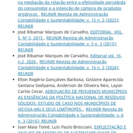
na mediação da relação entre a efetividade percebida
do consumidor e a intenção de compra de produtos
orgânicos
,
REUNIR Revista de Administração
Contabilidade e Sustentabilidade: v. 15 n. 2 (2025):
REUNIR
José Ribamar Marques de Carvalho,
EDITORIAL, VOL.
5, Nº 3, 2015
,
REUNIR Revista de Administração
Contabilidade e Sustentabilidade: v. 5 n. 3 (2015):
REUNIR
José Ribamar Marques de Carvalho,
Editorial vol. 16,
n.2, 2026
,
REUNIR Revista de Administração
Contabilidade e Sustentabilidade: v. 16 n. 2 (2026):
REUNIR
Elton Rogério Gonçalves Barbosa, Gislaine Aparecida
Santana Sediyama, Anderson de Oliveira Reis, Layon
Carlos Cezar,
ADEQUAÇÃO DE PEQUENOS MUNICÍPIOS
AS EXIGÊNCIAS DA POLÍTICA NACIONAL DE RESÍDUOS
SÓLIDOS: ESTUDO DE CASO NOS MUNICÍPIOS DE
VIÇOSA-MG E SEUS LIMÍTROFES.
,
REUNIR Revista de
Administração Contabilidade e Sustentabilidade: v. 6
n. 3 (2016): REUNIR
Ivan Maia Tomé, Luís Paulo Bresciani,
EXPLICITAÇÃO E
ANÁLISE DE MODELOS DE SUSTENTABILIDADE DE