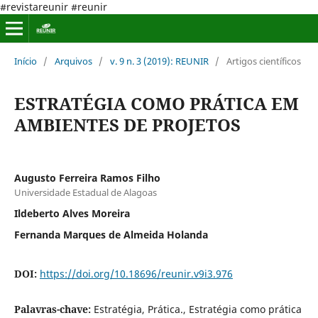
#revistareunir #reunir
Início
/
Arquivos
/
v. 9 n. 3 (2019): REUNIR
/
Artigos científicos
ESTRATÉGIA COMO PRÁTICA EM
AMBIENTES DE PROJETOS
Augusto Ferreira Ramos Filho
Universidade Estadual de Alagoas
Ildeberto Alves Moreira
Fernanda Marques de Almeida Holanda
DOI:
https://doi.org/10.18696/reunir.v9i3.976
Palavras-chave:
Estratégia, Prática., Estratégia como prática