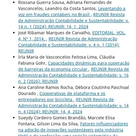
Rossana Guerra Sousa, Adriana Fernandes de
Vasconcelos, Leandro da Costa Santos,
Levantando a
voz em fraudes contábeis no Brasil
,
REUNIR Revista
de Administração Contabilidade e Sustentabilidade: v.
14 n. 1 (2024): REUNIR: 14, 1, 2024
José Ribamar Marques de Carvalho,
EDITORIAL, VOL.
4, Nº 1, 2014.
,
REUNIR Revista de Administração
Contabilidade e Sustentabilidade: v. 4 n. 1 (2014):
REUNIR
Irla Maria de Vasconcelos Feitosa Lima, Cláudia
Fabiana Gohr,
Capacidades dinâmicas para superação
de barreiras da economia circular
,
REUNIR Revista de
Administração Contabilidade e Sustentabilidade: v. 16
n. 2 (2026): REUNIR
Ana Caroline Ramos Rocha, Débora Coutinho Paschoal
Dourado ,
Cooperativas de plataforma e os
entregadores por bicicleta
,
REUNIR Revista de
Administração Contabilidade e Sustentabilidade: v. 14
n. 4 (2024): REUNIR: 14, 4, 2024
Sueydy Cordeiro Gomes Brandão, Marcele Elisa
Fontana, Gilson Lima da Silva,
Fatores influenciadores
na adoção de inovações sustentáveis pela indústria
têxtil e de confecção: uma revisão sistemática da