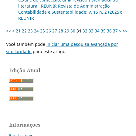
literatura
,
REUNIR Revista de Administração
Contabilidade e Sustentabilidade: v. 15 n. 2 (2025):
REUNIR
<<
<
21
22
23
24
25
26
27
28
29
30
31
32
33
34
35
36
37
>
>>
Você também pode
iniciar uma pesquisa avançada por
similaridade
para este artigo.
Edição Atual
Informações
Para Leitores