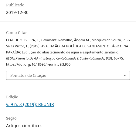
Publicado
2019-12-30
Como Citar
LEAL DE OLIVEIRA, L., Cavalcanti Ramalho, Ângela M., Marques de Souza, P., &
Sales Victor, E. (2019). AVALIAÇÃO DA POLÍTICA DE SANEAMENTO BÁSICO NA
PARAÍBA: Evolução do abastecimento de água e esgotamento sanitário.
REUNIR Revista De Administração Contabilidade E Sustentabilidade
,
9
(3), 65–75.
https://doi.org/10.18696/reunir.v9i3.950
Fomatos de Citação
Edição
v. 9 n. 3 (2019): REUNIR
Seção
Artigos científicos