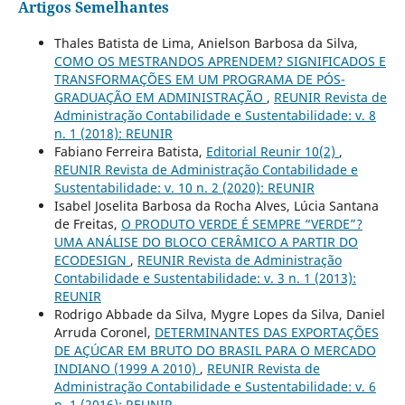
Artigos Semelhantes
Thales Batista de Lima, Anielson Barbosa da Silva,
COMO OS MESTRANDOS APRENDEM? SIGNIFICADOS E
TRANSFORMAÇÕES EM UM PROGRAMA DE PÓS-
GRADUAÇÃO EM ADMINISTRAÇÃO
,
REUNIR Revista de
Administração Contabilidade e Sustentabilidade: v. 8
n. 1 (2018): REUNIR
Fabiano Ferreira Batista,
Editorial Reunir 10(2)
,
REUNIR Revista de Administração Contabilidade e
Sustentabilidade: v. 10 n. 2 (2020): REUNIR
Isabel Joselita Barbosa da Rocha Alves, Lúcia Santana
de Freitas,
O PRODUTO VERDE É SEMPRE “VERDE”?
UMA ANÁLISE DO BLOCO CERÂMICO A PARTIR DO
ECODESIGN
,
REUNIR Revista de Administração
Contabilidade e Sustentabilidade: v. 3 n. 1 (2013):
REUNIR
Rodrigo Abbade da Silva, Mygre Lopes da Silva, Daniel
Arruda Coronel,
DETERMINANTES DAS EXPORTAÇÕES
DE AÇÚCAR EM BRUTO DO BRASIL PARA O MERCADO
INDIANO (1999 A 2010)
,
REUNIR Revista de
Administração Contabilidade e Sustentabilidade: v. 6
n. 1 (2016): REUNIR