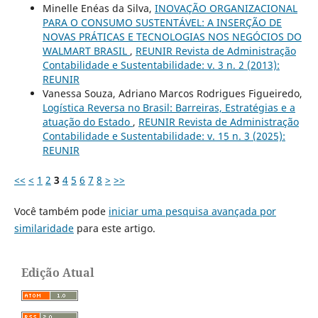
Minelle Enéas da Silva,
INOVAÇÃO ORGANIZACIONAL
PARA O CONSUMO SUSTENTÁVEL: A INSERÇÃO DE
NOVAS PRÁTICAS E TECNOLOGIAS NOS NEGÓCIOS DO
WALMART BRASIL
,
REUNIR Revista de Administração
Contabilidade e Sustentabilidade: v. 3 n. 2 (2013):
REUNIR
Vanessa Souza, Adriano Marcos Rodrigues Figueiredo,
Logística Reversa no Brasil: Barreiras, Estratégias e a
atuação do Estado
,
REUNIR Revista de Administração
Contabilidade e Sustentabilidade: v. 15 n. 3 (2025):
REUNIR
<<
<
1
2
3
4
5
6
7
8
>
>>
Você também pode
iniciar uma pesquisa avançada por
similaridade
para este artigo.
Edição Atual