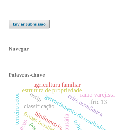
Enviar Submissão
Navegar
Palavras-chave
agricultura familiar
estrutura de propriedade
oscip
ramo varejista
crise econômica
terceiro setor
gerenciamento de resultados
ifric 13
classificação
bibliometria.
firmas brasileiras.
bancos