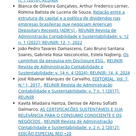
Bianca de Oliveira Gonçalves, Arthur Frederico Lerner,
Romina Batista de Lucena de Souza,
Relação entre a
estrutura de capital e a política de dividendos nas
empresas brasileiras que negociam American
Depositary Receipts (ADR’s)
,
REUNIR Revista de
Administração Contabilidade e Sustentabilidade: v. 12
n. 1 (2022): REUNIR: 12, 1, 2022
João Pedro Tavares Damasceno, Caio Bruno Santana
Soares, Gabriela Rosa Vasconcelos, Estela Najberg,
Os
caminhos da pesquisa em Disclosure ESG
,
REUNIR
Revista de Administração Contabilidade e
Sustentabilidade: v. 14 n. 4 (2024): REUNIR: 14, 4, 2024
José Ribamar Marques de Carvalho,
EDITORIAL, Vol. 7,
N.º 1, 2017
,
REUNIR Revista de Administração
Contabilidade e Sustentabilidade: v. 7 n. 1 (2017):
REUNIR
Kavita Miadaira Hamza, Denise de Abreu Sofiatti
Dalmarco,
AS CERTIFICAÇÕES SUSTENTÁVEIS E SUA
RELEVÂNCIA PARA O CONSUMO CONSCIENTE E OS
NEGÓCIOS
,
REUNIR Revista de Administração
Contabilidade e Sustentabilidade: v. 2 n. 2 (2012):
EDIÇÃO ESPECIAL RIO +20