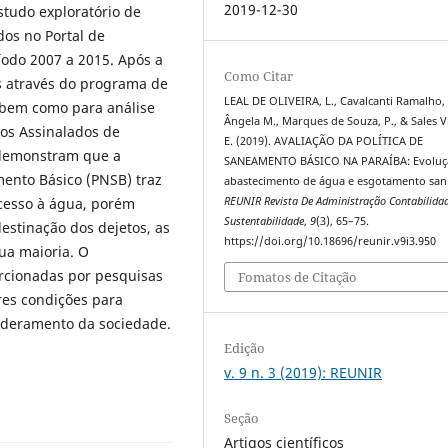
2019-12-30
studo exploratório de
os no Portal de
íodo 2007 a 2015. Após a
Como Citar
s através do programa de
LEAL DE OLIVEIRA, L., Cavalcanti Ramalho,
 bem como para análise
Ângela M., Marques de Souza, P., & Sales Vi
tos Assinalados de
E. (2019). AVALIAÇÃO DA POLÍTICA DE
 demonstram que a
SANEAMENTO BÁSICO NA PARAÍBA: Evoluç
ento Básico (PNSB) traz
abastecimento de água e esgotamento sani
acesso à água, porém
REUNIR Revista De Administração Contabilida
Sustentabilidade
,
9
(3), 65–75.
estinação dos dejetos, as
https://doi.org/10.18696/reunir.v9i3.950
ua maioria. O
rcionadas por pesquisas
Fomatos de Citação
res condições para
oderamento da sociedade.
Edição
v. 9 n. 3 (2019): REUNIR
Seção
Artigos científicos