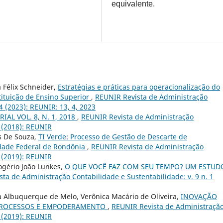
equivalente.
 Félix Schneider,
Estratégias e práticas para operacionalização do
tituição de Ensino Superior
,
REUNIR Revista de Administração
4 (2023): REUNIR: 13, 4, 2023
RIAL VOL. 8, N. 1, 2018
,
REUNIR Revista de Administração
1 (2018): REUNIR
es De Souza,
TI Verde: Processo de Gestão de Descarte de
dade Federal de Rondônia
,
REUNIR Revista de Administração
2 (2019): REUNIR
ogério João Lunkes,
O QUE VOCÊ FAZ COM SEU TEMPO? UM ESTUD
ta de Administração Contabilidade e Sustentabilidade: v. 9 n. 1
va Albuquerque de Melo, Verônica Macário de Oliveira,
INOVAÇÃO
, PROCESSOS E EMPODERAMENTO
,
REUNIR Revista de Administraçã
1 (2019): REUNIR