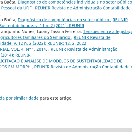
ra Baêta,
Diagnóstico de competências individuais no setor público
 Pessoal da UFJF
,
REUNIR Revista de Administração Contabilidade 
R
ra Baêta,
Diagnóstico de competências no setor público
,
REUNIR
ustentabilidade: v. 11 n. 2 (2021): REUNIR
anquinho Nunes, Laiany Tássila Ferreira,
Tensões entre a legislaç
agricultores familiares do Semiárido
,
REUNIR Revista de
dade: v. 12 n. 2 (2022): REUNIR: 12, 2, 2022
IAL, VOL. 4, Nº 1, 2014.
,
REUNIR Revista de Administração
1 (2014): REUNIR
LICITAÇÃO E ANÁLISE DE MODELOS DE SUSTENTABILIDADE DE
ADOS EM MORPH
,
REUNIR Revista de Administração Contabilidade 
da por similaridade
para este artigo.