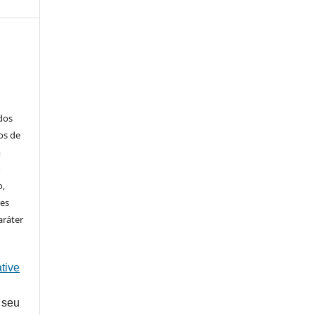
ados
os de
m
o
o,
ões
aráter
tive
 seu