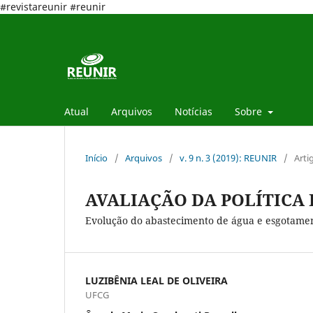
#revistareunir #reunir
Atual
Arquivos
Notícias
Sobre
Início
/
Arquivos
/
v. 9 n. 3 (2019): REUNIR
/
Arti
AVALIAÇÃO DA POLÍTICA
Evolução do abastecimento de água e esgotamen
LUZIBÊNIA LEAL DE OLIVEIRA
UFCG