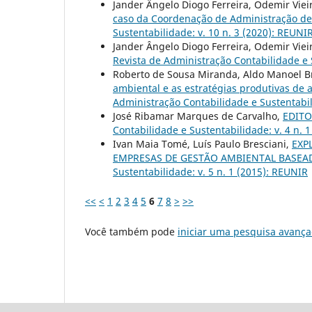
Jander Ângelo Diogo Ferreira, Odemir Viei
caso da Coordenação de Administração de
Sustentabilidade: v. 10 n. 3 (2020): REUNI
Jander Ângelo Diogo Ferreira, Odemir Viei
Revista de Administração Contabilidade e S
Roberto de Sousa Miranda, Aldo Manoel Br
ambiental e as estratégias produtivas de 
Administração Contabilidade e Sustentabili
José Ribamar Marques de Carvalho,
EDITOR
Contabilidade e Sustentabilidade: v. 4 n. 
Ivan Maia Tomé, Luís Paulo Bresciani,
EXP
EMPRESAS DE GESTÃO AMBIENTAL BASE
Sustentabilidade: v. 5 n. 1 (2015): REUNIR
<<
<
1
2
3
4
5
6
7
8
>
>>
Você também pode
iniciar uma pesquisa avança