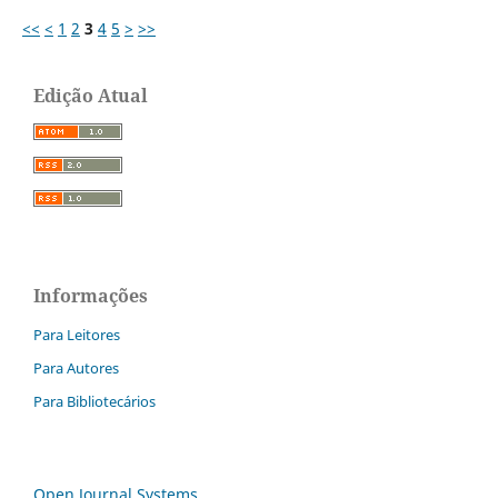
<<
<
1
2
3
4
5
>
>>
Edição Atual
Informações
Para Leitores
Para Autores
Para Bibliotecários
Open Journal Systems