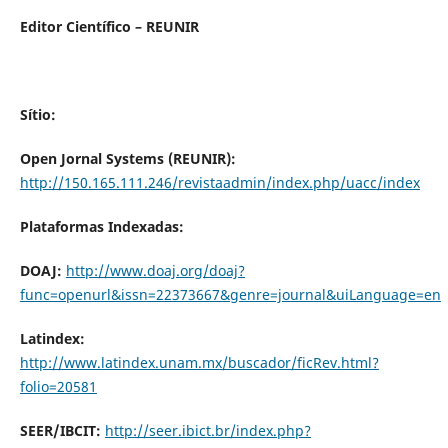
Editor Científico – REUNIR
Sítio:
Open Jornal Systems (REUNIR):
http://150.165.111.246/revistaadmin/index.php/uacc/index
Plataformas Indexadas:
DOAJ:
http://www.doaj.org/doaj?
func=openurl&issn=22373667&genre=journal&uiLanguage=en
Latindex:
http://www.latindex.unam.mx/buscador/ficRev.html?
folio=20581
SEER/IBCIT:
http://seer.ibict.br/index.php?