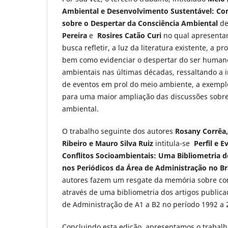
Ambiental e Desenvolvimento Sustentável: Con
sobre o Despertar da Consciência Ambiental
de
Pereira
e
Rosires Catão Curi
no qual apresenta
busca refletir, a luz da literatura existente, a p
bem como evidenciar o despertar do ser human
ambientais nas últimas décadas, ressaltando a 
de eventos em prol do meio ambiente, a exempl
para uma maior ampliação das discussões sobre
ambiental.
O trabalho seguinte dos autores
Rosany Corrêa,
Ribeiro e
Mauro Silva Ruiz
intitula-se
Perfil e 
Conflitos Socioambientais: Uma Bibliometria d
nos Periódicos da Área de Administração no Br
autores fazem um resgate da memória sobre con
através de uma bibliometria dos artigos publica
de Administração de A1 a B2 no período 1992 a 
Concluindo esta edição, apresentamos o trabalh