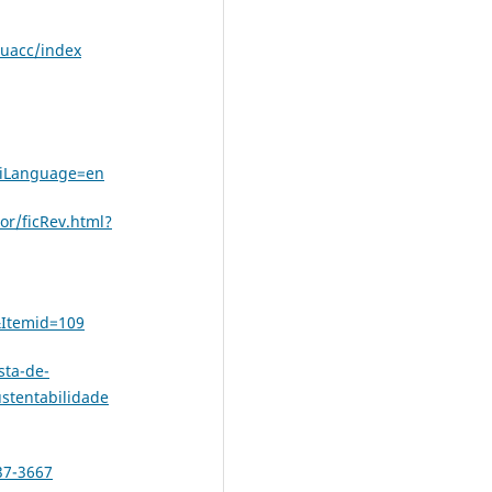
/uacc/index
uiLanguage=en
r/ficRev.html?
&Itemid=109
sta-de-
stentabilidade
37-3667