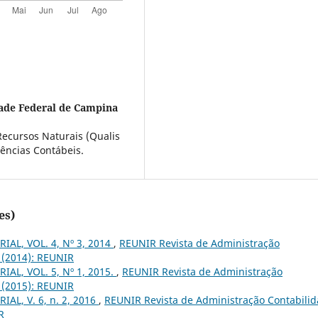
ade Federal de Campina
ecursos Naturais (Qualis
ências Contábeis.
es)
IAL, VOL. 4, Nº 3, 2014
,
REUNIR Revista de Administração
3 (2014): REUNIR
IAL, VOL. 5, Nº 1, 2015.
,
REUNIR Revista de Administração
1 (2015): REUNIR
IAL, V. 6, n. 2, 2016
,
REUNIR Revista de Administração Contabili
R