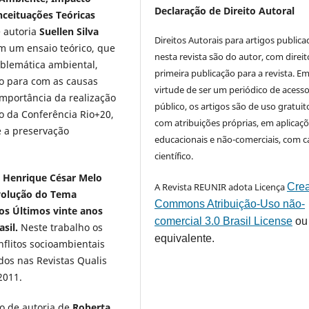
Declaração de Direito Autoral
ceituações Teóricas
 autoria
Suellen Silva
Direitos Autorais para artigos public
m um ensaio teórico, que
nesta revista são do autor, com direit
roblemática ambiental,
primeira publicação para a revista. E
o para com as causas
virtude de ser um periódico de acess
importância da realização
público, os artigos são de uso gratuit
o da Conferência Rio+20,
com atribuições próprias, em aplicaç
 a preservação
educacionais e não-comerciais, com c
científico.
 Henrique César Melo
A Revista REUNIR adota Licença
Crea
Evolução do Tema
Commons Atribuição-Uso não-
os Últimos vinte anos
comercial 3.0 Brasil License
ou
asil.
Neste trabalho os
equivalente.
flitos socioambientais
dos nas Revistas Qualis
2011.
o de autoria de
Roberta