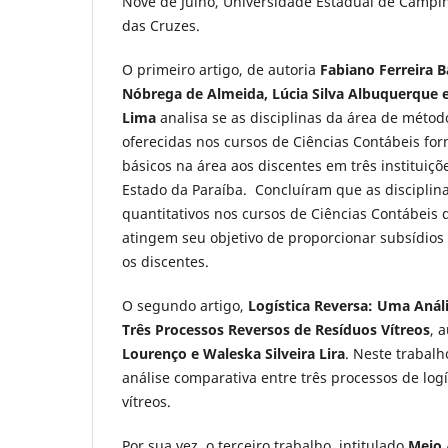
Nove de Julho, Universidade Estadual de Campi
das Cruzes.
O primeiro artigo, de autoria
Fabiano Ferreira Ba
Nóbrega de Almeida, Lúcia Silva Albuquerque e
Lima
analisa se as disciplinas da área de métod
oferecidas nos cursos de Ciências Contábeis f
básicos na área aos discentes em três instituiçõ
Estado da Paraíba. Concluíram que as disciplin
quantitativos nos cursos de Ciências Contábeis
atingem seu objetivo de proporcionar subsídios 
os discentes.
O segundo artigo,
Logística Reversa: Uma Anál
Três Processos Reversos de Resíduos Vítreos
, 
Lourenço e
Waleska Silveira Lira
. Neste trabal
análise comparativa entre três processos de logí
vítreos.
Por sua vez, o terceiro trabalho, intitulado
Meio 