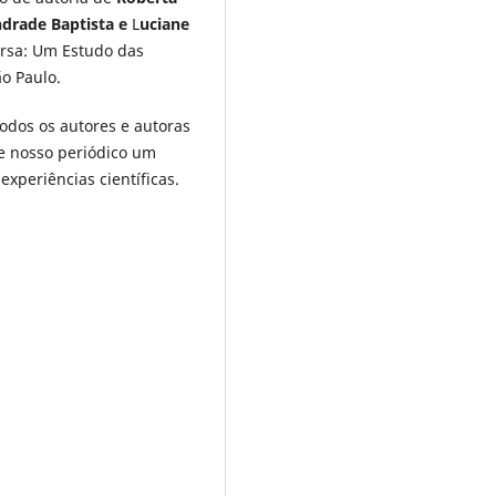
ndrade Baptista e
L
uciane
versa: Um Estudo das
o Paulo.
odos os autores e autoras
de nosso periódico um
xperiências científicas.