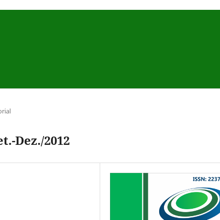
orial
et.-Dez./2012