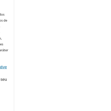
ados
os de
m
o
o,
ões
aráter
tive
 seu