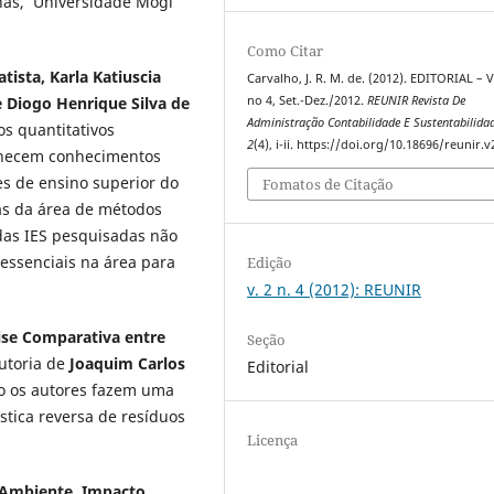
nas, Universidade Mogi
Como Citar
tista, Karla Katiuscia
Carvalho, J. R. M. de. (2012). EDITORIAL – V
 Diogo Henrique Silva de
no 4, Set.-Dez./2012.
REUNIR Revista De
Administração Contabilidade E Sustentabilida
os quantitativos
2
(4), i-ii. https://doi.org/10.18696/reunir.v
ornecem conhecimentos
es de ensino superior do
Fomatos de Citação
as da área de métodos
 das IES pesquisadas não
essenciais na área para
Edição
v. 2 n. 4 (2012): REUNIR
ise Comparativa entre
Seção
autoria de
Joaquim Carlos
Editorial
ho os autores fazem uma
stica reversa de resíduos
Licença
Ambiente, Impacto