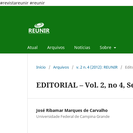
#revistareunir #reunir
Atual
Arquivos
Notícias
Sobre
Início
/
Arquivos
/
v. 2 n. 4 (2012): REUNIR
/
Edit
EDITORIAL – Vol. 2, no 4, S
José Ribamar Marques de Carvalho
Universidade Federal de Campina Grande