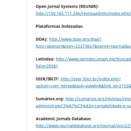
Open Jornal Systems (REUNIR):
http://150.165.111.246/revistaadmin/index.php
Plataformas Indexadas:
DOAJ:
http://www.doaj.org/doaj?
func=openurl&issn=22373667&genre=journal&
Latindex:
http://www.latindex.unam.mx/buscado
folio=20581
SEER/IBCIT:
http://seer.ibict.br/index.php?
option=com_mtree&task=viewlink&link_id=2153
Sumários.org:
http://sumarios.org/revistas/revi
administra%C3%A7%C3%A3o-contabilidade-e-su
Academic Jornals Database:
http://www.journaldatabase.org/journal/issn22