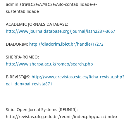
administra%C3%A7%C3%A3o-contabilidade-e-
sustentabilidade
ACADEMIC JORNALS DATABASE:
http://www.journaldatabase.org/journal/issn2237-3667
DIADORIM:
http://diadorim.ibict.br/handle/1/272
SHERPA-ROMEO:
http://www.sherpa.ac.uk/romeo/search.php
E-REVIST@S:
http://www.erevistas.csic.es/ficha_revista.php?
oai_iden=oai_revista871
Sítio: Open Jornal Systems (REUNIR):
http://revistas.ufcg.edu.br/reunir/index.php/uacc/index