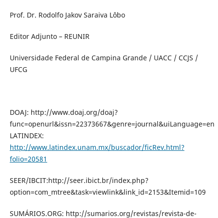
Prof. Dr. Rodolfo Jakov Saraiva Lôbo
Editor Adjunto – REUNIR
Universidade Federal de Campina Grande / UACC / CCJS /
UFCG
DOAJ: http://www.doaj.org/doaj?
func=openurl&issn=22373667&genre=journal&uiLanguage=en
LATINDEX:
http://www.latindex.unam.mx/buscador/ficRev.html?
folio=20581
SEER/IBCIT:http://seer.ibict.br/index.php?
option=com_mtree&task=viewlink&link_id=2153&Itemid=109
SUMÁRIOS.ORG: http://sumarios.org/revistas/revista-de-