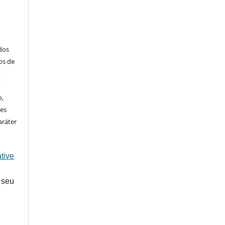
ados
os de
m
o
o,
ões
aráter
tive
 seu