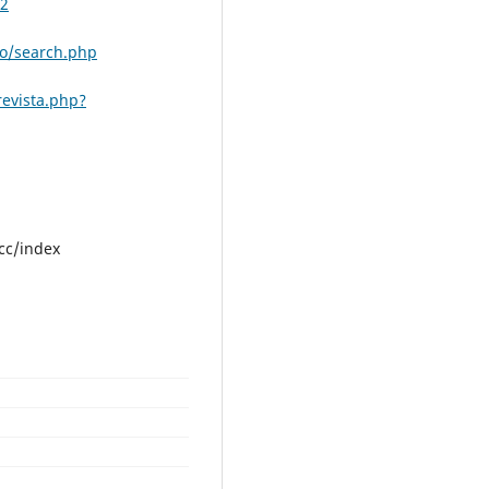
72
o/search.php
revista.php?
cc/index