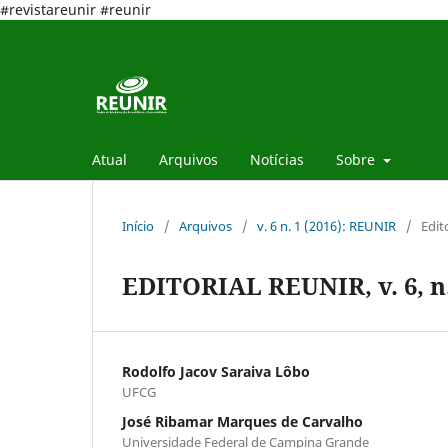
#revistareunir #reunir
Atual
Arquivos
Notícias
Sobre
Início
/
Arquivos
/
v. 6 n. 1 (2016): REUNIR
/
Edit
EDITORIAL REUNIR, v. 6, n.
Rodolfo Jacov Saraiva Lôbo
UFCG
José Ribamar Marques de Carvalho
Universidade Federal de Campina Grande