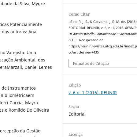
bbade da Silva, Mygre
Como Citar
Lôbo, R. J. S., & Carvalho, J. R. M. de. (2016)
sticas Potencialmente
EDITORIAL REUNIR, v. 6, n. 1, 2016.
REUNIR 
 das autoras: Ana
De Administração Contabilidade E Sustentabil
6
(1), i. Recuperado de
https://reunir.revistas.ufcg.edu.br/index
amo Varejista: Uma
cc/article/view/435
ucação Ambiental, dos
Fomatos de Citação
heraMarzall, Daniel Lemes
Edição
l de Instrumentos
v. 6 n. 1 (2016): REUNIR
e Bibliométricaem
Morri Garcia, Mayra
Seção
es e Romildo De Oliveira
Editorial
Percepção da Gestão
Licença