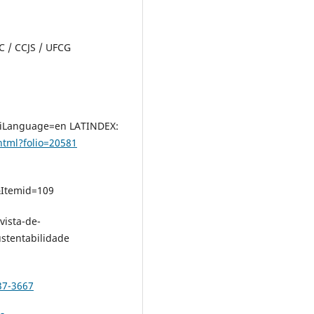
 / CCJS / UFCG
iLanguage=en LATINDEX:
html?folio=20581
&Itemid=109
vista-de-
stentabilidade
37-3667