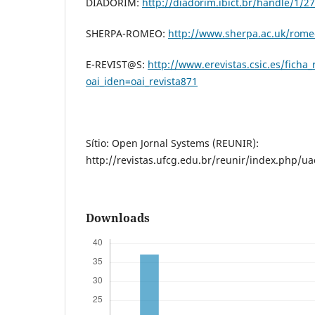
DIADORIM:
http://diadorim.ibict.br/handle/1/2
SHERPA-ROMEO:
http://www.sherpa.ac.uk/rome
E-REVIST@S:
http://www.erevistas.csic.es/ficha_
oai_iden=oai_revista871
Sítio: Open Jornal Systems (REUNIR):
http://revistas.ufcg.edu.br/reunir/index.php/ua
Downloads