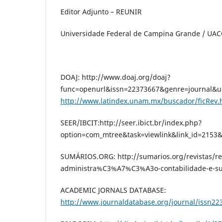
Editor Adjunto – REUNIR
Universidade Federal de Campina Grande / UACC
DOAJ: http://www.doaj.org/doaj?
func=openurl&issn=22373667&genre=journal&u
http://www.latindex.unam.mx/buscador/ficRev.
SEER/IBCIT:http://seer.ibict.br/index.php?
option=com_mtree&task=viewlink&link_id=2153
SUMÁRIOS.ORG: http://sumarios.org/revistas/re
administra%C3%A7%C3%A3o-contabilidade-e-su
ACADEMIC JORNALS DATABASE:
http://www.journaldatabase.org/journal/issn22