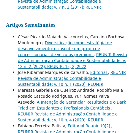
Revista de Administração Contabilidade e
Sustentabilidade: v. 7 n. 3 (2017): REUNIR
Artigos Semelhantes
César Ricardo Maia de Vasconcelos, Carolina Barbosa
Montenegro,
Diversificação como estratégia de
desenvolvimento: o caso de um grupo de
concessionárias de veículos premium
,
REUNIR Revista
de Administração Contabilidade e Sustentabilidade: v.
12 n. 2 (2022): REUNIR: 12, 2, 2022
José Ribamar Marques de Carvalho,
Editorial
,
REUNIR
Revista de Administração Contabilidade e
Sustentabilidade: v. 10 n. 1 (2020): REUNIR
Maressa Gabriela de Queiroz Andrade, Rodolfo Maia
Rosado Cascudo Rodrigues, Yuri Gomes Paiva
Azevedo,
A Intenção de Gerenciar Resultados e o Dark
Triad em Estudantes e Profissionais Contábeis
,
REUNIR Revista de Administração Contabilidade e
Sustentabilidade: v. 10 n. 4 (2020): REUNIR
Fabiano Ferreira Batista,
Editorial Reunir 10(2)
,
REUNIR Revista de Administração Contabilidade e