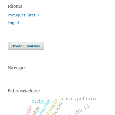
Idioma
Português (Brasil)
English
Enviar Submissão
Navegar
Palavras-chave
custos políticos
tributação
oscip
classificação
ifric 13