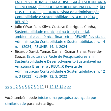
FATORES QUE IMPACTAM A DIVULGAÇÃO VOLUNTÁRIA
DE INFORMAÇÕES SOCIOAMBIENTAIS NA PERCEPÇÃO
DOS GESTORES
,
REUNIR Revista de Administração
Contabilidade e Sustentabilidade: v. 4 n. 1 (2014):
REUNIR
Júlio César Paes Silva, Gustavo Rodrigues Cunha,
Sustentabilidade municipal na trilogia social,
ambiental e econômica-financeira
,
REUNIR Revista de
Administração Contabilidade e Sustentabilidade: v. 14
n. 1 (2024): REUNIR: 14, 1, 2024
Ricardo David, Tomás Daniel, Osmar Siena, Paes-de-
Souza,
Estrutura da Rede de Pesquisadores em
Sustentabilidade e Desenvolvimento Sustentável na
Amazônia Brasileira
,
REUNIR Revista de
Administração Contabilidade e Sustentabilidade: v. 12
n. 3 (2022): REUNIR: 12, 3, 2022
<<
<
1
2
3
4
5
6
7
8
9
10
11
12
13
14
>
>>
Você também pode
iniciar uma pesquisa avançada por
similaridade
para este artigo.