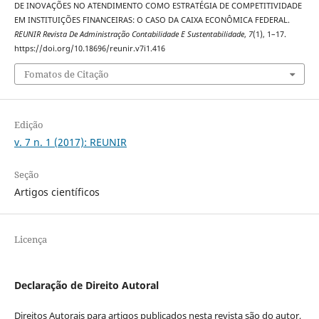
DE INOVAÇÕES NO ATENDIMENTO COMO ESTRATÉGIA DE COMPETITIVIDADE
EM INSTITUIÇÕES FINANCEIRAS: O CASO DA CAIXA ECONÔMICA FEDERAL.
REUNIR Revista De Administração Contabilidade E Sustentabilidade
,
7
(1), 1–17.
https://doi.org/10.18696/reunir.v7i1.416
Fomatos de Citação
Edição
v. 7 n. 1 (2017): REUNIR
Seção
Artigos científicos
Licença
Declaração de Direito Autoral
Direitos Autorais para artigos publicados nesta revista são do autor,