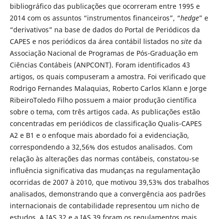
bibliográfico das publicações que ocorreram entre 1995 e
2014 com os assuntos “instrumentos financeiros”, “
hedge
” e
“derivativos” na base de dados do Portal de Periódicos da
CAPES e nos periódicos da área contábil listados no
site
da
Associação Nacional de Programas de Pós-Graduação em
Ciências Contábeis (ANPCONT). Foram identificados 43
artigos, os quais compuseram a amostra. Foi verificado que
Rodrigo Fernandes Malaquias, Roberto Carlos Klann e Jorge
RibeiroToledo Filho possuem a maior produção científica
sobre o tema, com três artigos cada. As publicações estão
concentradas em periódicos de classificação Qualis-CAPES
A2 e B1 e o enfoque mais abordado foi a evidenciação,
correspondendo a 32,56% dos estudos analisados. Com
relação às alterações das normas contábeis, constatou-se
influência significativa das mudanças na regulamentação
ocorridas de 2007 à 2010, que motivou 39,53% dos trabalhos
analisados, demonstrando que a convergência aos padrões
internacionais de contabilidade representou um nicho de
estudos. A IAS 32 e a IAS 39 foram os regulamentos mais