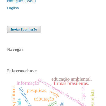
Português (Brasil)
English
Enviar Submissão
Navegar
Palavras-chave
educação ambiental.
gerenciamento de resultados
informação
firmas brasileiras.
custos políticos
icpc 14
bibliometria.
pesquisas.
oscip
ramo varejista
tributação