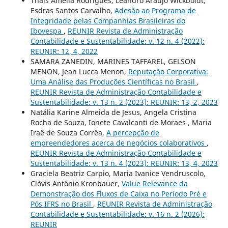
Thais Amélia Rodrigues, Leandro Araújo Wickboldt,
Esdras Santos Carvalho,
Adesão ao Programa de
Integridade pelas Companhias Brasileiras do
Ibovespa
,
REUNIR Revista de Administração
Contabilidade e Sustentabilidade: v. 12 n. 4 (2022):
REUNIR: 12, 4, 2022
SAMARA ZANEDIN, MARINES TAFFAREL, GELSON
MENON, Jean Lucca Menon,
Reputação Corporativa:
Uma Análise das Produções Científicas no Brasil
,
REUNIR Revista de Administração Contabilidade e
Sustentabilidade: v. 13 n. 2 (2023): REUNIR: 13, 2, 2023
Natália Karine Almeida de Jesus, Angela Cristina
Rocha de Souza, Ionete Cavalcanti de Moraes , Maria
Iraê de Souza Corrêa,
A percepção de
empreendedores acerca de negócios colaborativos
,
REUNIR Revista de Administração Contabilidade e
Sustentabilidade: v. 13 n. 4 (2023): REUNIR: 13, 4, 2023
Graciela Beatriz Carpio, Maria Ivanice Vendruscolo,
Clóvis Antônio Kronbauer,
Value Relevance da
Demonstração dos Fluxos de Caixa no Período Pré e
Pós IFRS no Brasil
,
REUNIR Revista de Administração
Contabilidade e Sustentabilidade: v. 16 n. 2 (2026):
REUNIR