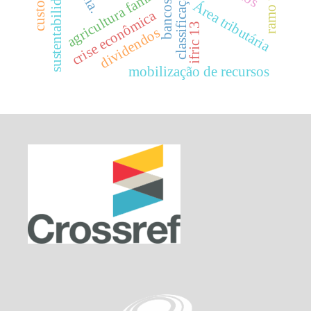
sustentabilidade
agricultura familiar
classificação
Área tributária
bancos
crise econômica
ifric 13
dividendos
mobilização de recursos