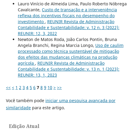
Lauro Vinício de Almeida Lima, Paulo Roberto Nóbrega
Cavalcante,
Custo de transação e a interveniência
reflexa dos incentivos fiscais no desempenho do
investimento
,
REUNIR Revista de Administração
Contabilidade e Sustentabilidade: v. 12 n. 3 (2022):
REUNIR: 12, 3, 2022
Newton de Matos Roda, João Carlos Pontin, Bruna
Angela Branchi, Regina Marcia Longo,
Uso de caulim
processado como técnica sustentável de mitigação
dos efeitos das mudanças climáticas na produção
agrícola
,
REUNIR Revista de Administração
Contabilidade e Sustentabilidade: v. 13 n. 1 (2023):
REUNIR: 13, 1, 2023
<<
<
1
2
3
4
5
6
7
8
9
10
>
>>
Você também pode
iniciar uma pesquisa avançada por
similaridade
para este artigo.
Edição Atual