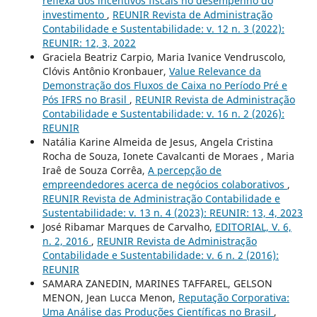
reflexa dos incentivos fiscais no desempenho do
investimento
,
REUNIR Revista de Administração
Contabilidade e Sustentabilidade: v. 12 n. 3 (2022):
REUNIR: 12, 3, 2022
Graciela Beatriz Carpio, Maria Ivanice Vendruscolo,
Clóvis Antônio Kronbauer,
Value Relevance da
Demonstração dos Fluxos de Caixa no Período Pré e
Pós IFRS no Brasil
,
REUNIR Revista de Administração
Contabilidade e Sustentabilidade: v. 16 n. 2 (2026):
REUNIR
Natália Karine Almeida de Jesus, Angela Cristina
Rocha de Souza, Ionete Cavalcanti de Moraes , Maria
Iraê de Souza Corrêa,
A percepção de
empreendedores acerca de negócios colaborativos
,
REUNIR Revista de Administração Contabilidade e
Sustentabilidade: v. 13 n. 4 (2023): REUNIR: 13, 4, 2023
José Ribamar Marques de Carvalho,
EDITORIAL, V. 6,
n. 2, 2016
,
REUNIR Revista de Administração
Contabilidade e Sustentabilidade: v. 6 n. 2 (2016):
REUNIR
SAMARA ZANEDIN, MARINES TAFFAREL, GELSON
MENON, Jean Lucca Menon,
Reputação Corporativa:
Uma Análise das Produções Científicas no Brasil
,