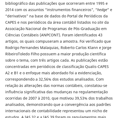
bibliográfico das publicações que ocorreram entre 1995 e
2014 com os assuntos “instrumentos financeiros”, “
hedge
” e
“derivativos” na base de dados do Portal de Periódicos da
CAPES e nos periódicos da área contábil listados no
site
da
Associação Nacional de Programas de Pós-Graduação em
Ciências Contábeis (ANPCONT). Foram identificados 43
artigos, os quais compuseram a amostra. Foi verificado que
Rodrigo Fernandes Malaquias, Roberto Carlos Klann e Jorge
RibeiroToledo Filho possuem a maior produção científica
sobre o tema, com três artigos cada. As publicações estão
concentradas em periódicos de classificação Qualis-CAPES
A2 e B1 e o enfoque mais abordado foi a evidenciação,
correspondendo a 32,56% dos estudos analisados. Com
relação às alterações das normas contábeis, constatou-se
influência significativa das mudanças na regulamentação
ocorridas de 2007 à 2010, que motivou 39,53% dos trabalhos
analisados, demonstrando que a convergência aos padrões
internacionais de contabilidade representou um nicho de
estudos. A IAS 32 e a IAS 39 foram os regulamentos mais