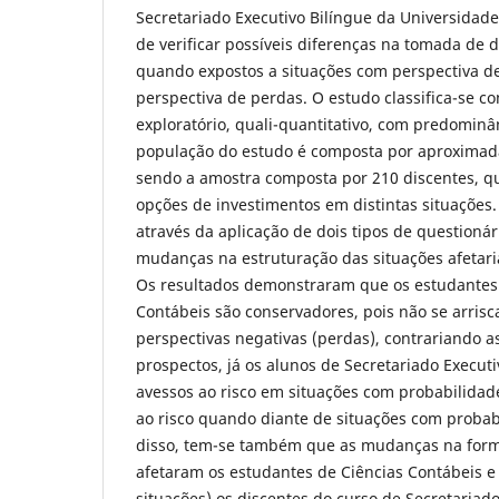
Secretariado Executivo Bilíngue da Universidade
de verificar possíveis diferenças na tomada de 
quando expostos a situações com perspectiva d
perspectiva de perdas. O estudo classifica-se co
exploratório, quali-quantitativo, com predominân
população do estudo é composta por aproximad
sendo a amostra composta por 210 discentes, q
opções de investimentos em distintas situações.
através da aplicação de dois tipos de questionári
mudanças na estruturação das situações afetar
Os resultados demonstraram que os estudantes 
Contábeis são conservadores, pois não se arr
perspectivas negativas (perdas), contrariando a
prospectos, já os alunos de Secretariado Execut
avessos ao risco em situações com probabilida
ao risco quando diante de situações com probab
disso, tem-se também que as mudanças na form
afetaram os estudantes de Ciências Contábeis e 
situações) os discentes do curso de Secretariado