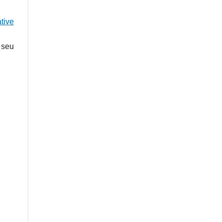
tive
 seu