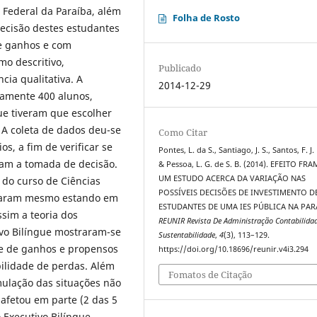
 Federal da Paraíba, além
Folha de Rosto
decisão destes estudantes
e ganhos e com
mo descritivo,
Publicado
cia qualitativa. A
2014-12-29
amente 400 alunos,
ue tiveram que escolher
 A coleta de dados deu-se
Como Citar
os, a fim de verificar se
Pontes, L. da S., Santiago, J. S., Santos, F. J.
iam a tomada de decisão.
& Pessoa, L. G. de S. B. (2014). EFEITO FR
UM ESTUDO ACERCA DA VARIAÇÃO NAS
do curso de Ciências
POSSÍVEIS DECISÕES DE INVESTIMENTO D
iscaram mesmo estando em
ESTUDANTES DE UMA IES PÚBLICA NA PAR
ssim a teoria dos
REUNIR Revista De Administração Contabilida
ivo Bilíngue mostraram-se
Sustentabilidade
,
4
(3), 113–129.
de de ganhos e propensos
https://doi.org/10.18696/reunir.v4i3.294
ilidade de perdas. Além
Fomatos de Citação
ulação das situações não
afetou em parte (2 das 5
 Executivo Bilíngue.