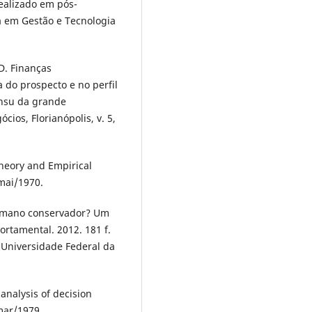
ealizado em pós-
ia em Gestão e Tecnologia
 D. Finanças
do prospecto e no perfil
ensu da grande
cios, Florianópolis, v. 5,
Theory and Empirical
 mai/1970.
humano conservador? Um
rtamental. 2012. 181 f.
 Universidade Federal da
analysis of decision
 mar/1979.