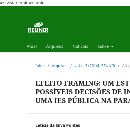
#revistareunir #reunir
Atual
Arquivos
Notícias
Sobre
Início
/
Arquivos
/
v. 4 n. 3 (2014): REUNIR
/
Arti
EFEITO FRAMING: UM ES
POSSÍVEIS DECISÕES DE 
UMA IES PÚBLICA NA PAR
Letícia da Silva Pontes