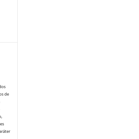
ados
os de
m
o
o,
ões
aráter