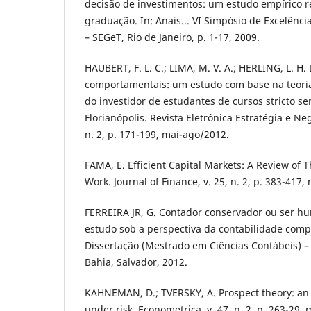
decisão de investimentos: um estudo empírico r
graduação. In: Anais... VI Simpósio de Excelênc
– SEGeT, Rio de Janeiro, p. 1-17, 2009.
HAUBERT, F. L. C.; LIMA, M. V. A.; HERLING, L. H.
comportamentais: um estudo com base na teoria 
do investidor de estudantes de cursos stricto s
Florianópolis. Revista Eletrônica Estratégia e Negó
n. 2, p. 171-199, mai-ago/2012.
FAMA, E. Efficient Capital Markets: A Review of 
Work. Journal of Finance, v. 25, n. 2, p. 383-417,
FERREIRA JR, G. Contador conservador ou ser 
estudo sob a perspectiva da contabilidade compo
Dissertação (Mestrado em Ciências Contábeis) –
Bahia, Salvador, 2012.
KAHNEMAN, D.; TVERSKY, A. Prospect theory: an 
under risk. Econometrica, v. 47, n. 2, p. 263-29,