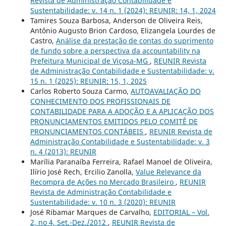
Revista de Administração Contabilidade e
Sustentabilidade: v. 14 n. 1 (2024): REUNIR: 14, 1, 2024
Tamires Souza Barbosa, Anderson de Oliveira Reis,
Antônio Augusto Brion Cardoso, Elizangela Lourdes de
Castro,
Análise da prestação de contas do suprimento
de fundo sobre a perspectiva da accountability na
Prefeitura Municipal de Viçosa-MG
,
REUNIR Revista
de Administração Contabilidade e Sustentabilidade: v.
15 n. 1 (2025): REUNIR: 15, 1, 2025
Carlos Roberto Souza Carmo,
AUTOAVALIAÇÃO DO
CONHECIMENTO DOS PROFISSIONAIS DE
CONTABILIDADE PARA A ADOÇÃO E A APLICAÇÃO DOS
PRONUNCIAMENTOS EMITIDOS PELO COMITÊ DE
PRONUNCIAMENTOS CONTÁBEIS
,
REUNIR Revista de
Administração Contabilidade e Sustentabilidade: v. 3
n. 4 (2013): REUNIR
Marília Paranaíba Ferreira, Rafael Manoel de Oliveira,
Ilírio José Rech, Ercilio Zanolla,
Value Relevance da
Recompra de Ações no Mercado Brasileiro
,
REUNIR
Revista de Administração Contabilidade e
Sustentabilidade: v. 10 n. 3 (2020): REUNIR
José Ribamar Marques de Carvalho,
EDITORIAL – Vol.
2, no 4, Set.-Dez./2012
,
REUNIR Revista de