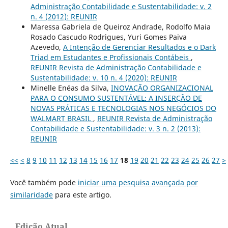
Administração Contabilidade e Sustentabilidade: v. 2
n. 4 (2012): REUNIR
Maressa Gabriela de Queiroz Andrade, Rodolfo Maia
Rosado Cascudo Rodrigues, Yuri Gomes Paiva
Azevedo,
A Intenção de Gerenciar Resultados e o Dark
Triad em Estudantes e Profissionais Contábeis
,
REUNIR Revista de Administração Contabilidade e
Sustentabilidade: v. 10 n. 4 (2020): REUNIR
Minelle Enéas da Silva,
INOVAÇÃO ORGANIZACIONAL
PARA O CONSUMO SUSTENTÁVEL: A INSERÇÃO DE
NOVAS PRÁTICAS E TECNOLOGIAS NOS NEGÓCIOS DO
WALMART BRASIL
,
REUNIR Revista de Administração
Contabilidade e Sustentabilidade: v. 3 n. 2 (2013):
REUNIR
<<
<
8
9
10
11
12
13
14
15
16
17
18
19
20
21
22
23
24
25
26
27
>
Você também pode
iniciar uma pesquisa avançada por
similaridade
para este artigo.
Edição Atual