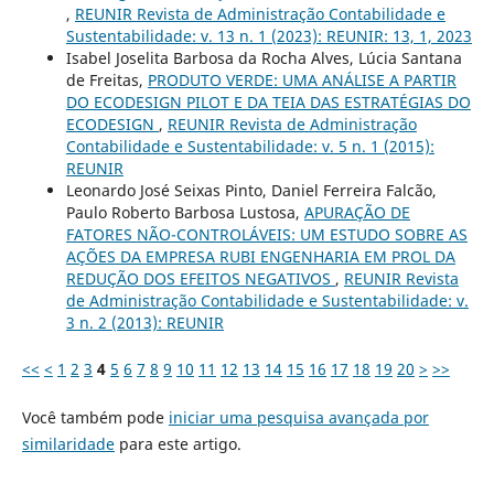
,
REUNIR Revista de Administração Contabilidade e
Sustentabilidade: v. 13 n. 1 (2023): REUNIR: 13, 1, 2023
Isabel Joselita Barbosa da Rocha Alves, Lúcia Santana
de Freitas,
PRODUTO VERDE: UMA ANÁLISE A PARTIR
DO ECODESIGN PILOT E DA TEIA DAS ESTRATÉGIAS DO
ECODESIGN
,
REUNIR Revista de Administração
Contabilidade e Sustentabilidade: v. 5 n. 1 (2015):
REUNIR
Leonardo José Seixas Pinto, Daniel Ferreira Falcão,
Paulo Roberto Barbosa Lustosa,
APURAÇÃO DE
FATORES NÃO-CONTROLÁVEIS: UM ESTUDO SOBRE AS
AÇÕES DA EMPRESA RUBI ENGENHARIA EM PROL DA
REDUÇÃO DOS EFEITOS NEGATIVOS
,
REUNIR Revista
de Administração Contabilidade e Sustentabilidade: v.
3 n. 2 (2013): REUNIR
<<
<
1
2
3
4
5
6
7
8
9
10
11
12
13
14
15
16
17
18
19
20
>
>>
Você também pode
iniciar uma pesquisa avançada por
similaridade
para este artigo.