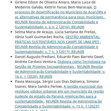
Girlene Edson de Oliveira Amaro, Maria Luiza de
Medeiros Galvão, Kettrin Farias Bem Maracajá,
O
processo de desertificação no Município de Acari/RN e
as alternativas de permanência para seus munícipes.
,
REUNIR Revista de Administração Contabilidade e
Sustentabilidade: v. 6 n. 2 (2016): REUNIR
Selma Maria de Araujo, Lúcia Santana de Freitas,
Vânia Sueli Guimarães Rocha,
GESTÃO AMBIENTAL:
PRÁTICAS SUSTENTÁVEIS NOS CAMPI DE UMA IFES
,
REUNIR Revista de Administração Contabilidade e
Sustentabilidade: v. 7 n. 3 (2017): REUNIR
Daniel Augusto Frediani, Eduardo Paes Barreto Davel,
Andréa Cardoso Ventura,
Dialogia como Tecnologia na
Gestão de Projetos Socioambientais
,
REUNIR Revista
de Administração Contabilidade e Sustentabilidade: v.
16 n. 1 (2026): REUNIR
Flavia Massuga, Sérgio Luis Dias Doliveira, Simone
Soares, Mara Sandra Parlow,
A gestão municipal dos
resíduos sólidos urbanos em um município da região
sudeste do estado do Paraná: implicações para a
sustentabilidade
,
REUNIR Revista de Administração
Contabilidade e Sustentabilidade: v. 13 n. 1 (2023):