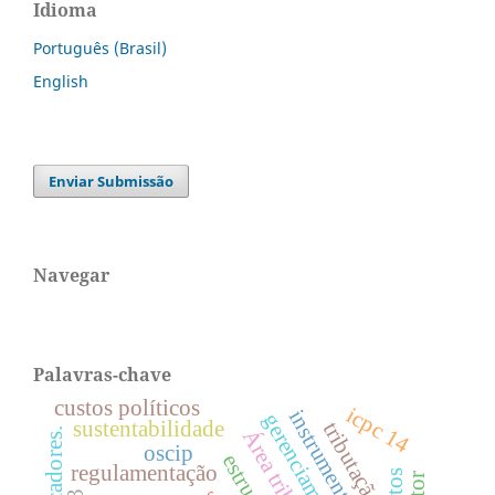
Idioma
Português (Brasil)
English
Enviar Submissão
Navegar
Palavras-chave
custos políticos
icpc 14
sustentabilidade
tributação
Área tributária
oscip
regulamentação