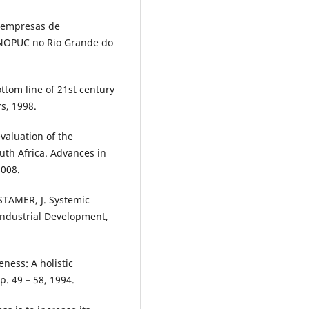
m empresas de
CNOPUC no Rio Grande do
ttom line of 21st century
s, 1998.
valuation of the
uth Africa. Advances in
2008.
TAMER, J. Systemic
Industrial Development,
ness: A holistic
. 49 – 58, 1994.