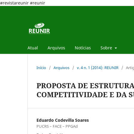
#revistareunir #reunir
Atual
Arquivos
Notícias
Sobre
Início
/
Arquivos
/
v. 4 n. 1 (2014): REUNIR
/
Arti
PROPOSTA DE ESTRUTURA
COMPETITIVIDADE E DA 
Eduardo Codevilla Soares
PUCRS – FACE – PPGAd