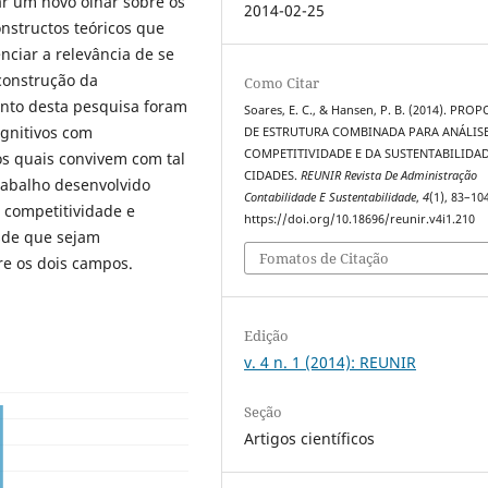
çar um novo olhar sobre os
2014-02-25
nstructos teóricos que
ciar a relevância de se
construção da
Como Citar
ento desta pesquisa foram
Soares, E. C., & Hansen, P. B. (2014). PRO
ognitivos com
DE ESTRUTURA COMBINADA PARA ANÁLIS
COMPETITIVIDADE E DA SUSTENTABILIDA
 os quais convivem com tal
CIDADES.
REUNIR Revista De Administração
rabalho desenvolvido
Contabilidade E Sustentabilidade
,
4
(1), 83–10
 competitividade e
https://doi.org/10.18696/reunir.v4i1.210
esde que sejam
Fomatos de Citação
re os dois campos.
Edição
v. 4 n. 1 (2014): REUNIR
Seção
Artigos científicos