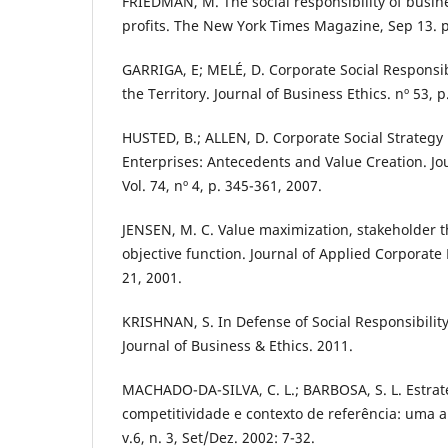
FRIEDMAN, M. The social responsibility of busines
profits. The New York Times Magazine, Sep 13. p
GARRIGA, E; MELÉ, D. Corporate Social Responsi
the Territory. Journal of Business Ethics. nº 53, p
HUSTED, B.; ALLEN, D. Corporate Social Strategy 
Enterprises: Antecedents and Value Creation. Jou
Vol. 74, nº 4, p. 345-361, 2007.
JENSEN, M. C. Value maximization, stakeholder t
objective function. Journal of Applied Corporate F
21, 2001.
KRISHNAN, S. In Defense of Social Responsibilit
Journal of Business & Ethics. 2011.
MACHADO-DA-SILVA, C. L.; BARBOSA, S. L. Estraté
competitividade e contexto de referência: uma a
v.6, n. 3, Set/Dez. 2002: 7-32.