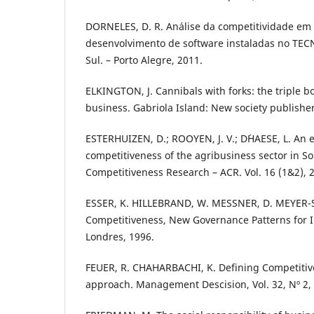
DORNELES, D. R. Análise da competitividade e
desenvolvimento de software instaladas no TE
Sul. – Porto Alegre, 2011.
ELKINGTON, J. Cannibals with forks: the triple bo
business. Gabriola Island: New society publisher
ESTERHUIZEN, D.; ROOYEN, J. V.; D´HAESE, L. An e
competitiveness of the agribusiness sector in So
Competitiveness Research – ACR. Vol. 16 (1&2), 
ESSER, K. HILLEBRAND, W. MESSNER, D. MEYER-S
Competitiveness, New Governance Patterns for 
Londres, 1996.
FEUER, R. CHAHARBACHI, K. Defining Competitive
approach. Management Descision, Vol. 32, Nº 2, p