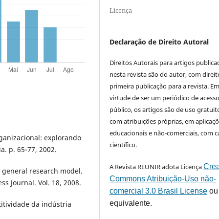
Licença
Declaração de Direito Autoral
Direitos Autorais para artigos public
nesta revista são do autor, com direit
primeira publicação para a revista. E
virtude de ser um periódico de acess
público, os artigos são de uso gratuit
com atribuições próprias, em aplicaç
educacionais e não-comerciais, com c
ganizacional: explorando
científico.
a. p. 65-77, 2002.
A Revista REUNIR adota Licença
Crea
a general research model.
Commons Atribuição-Uso não-
s Journal. Vol. 18, 2008.
comercial 3.0 Brasil License
ou
equivalente.
itividade da indústria