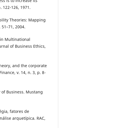
s is to increase its
. 122-126, 1971.
bility Theories: Mapping
. 51–71, 2004.
in Multinational
rnal of Business Ethics,
heory, and the corporate
inance, v. 14, n. 3, p. 8-
y of Business. Mustang
gia, fatores de
nálise arquetípica. RAC,