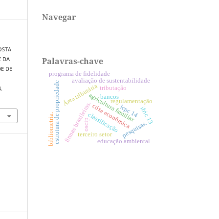
Navegar
POSTA
Palavras-chave
E DA
DE DE
programa de fidelidade
avaliação de sustentabilidade
estrutura de propriedade
Área tributária
tributação
4.
agricultura familiar
bancos
regulamentação
firmas brasileiras.
crise econômica
icpc 14
ifric 13
classificação
bibliometria.
oscip
pesquisas.
terceiro setor
educação ambiental.