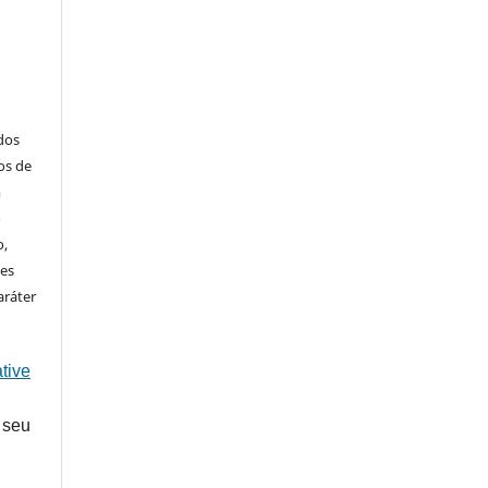
ados
os de
m
o
o,
ões
aráter
tive
 seu