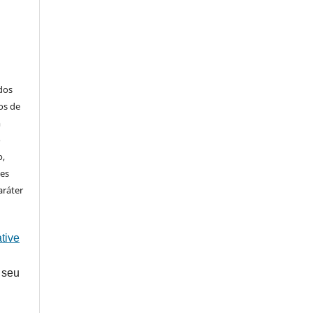
ados
os de
m
o
o,
ões
aráter
tive
 seu