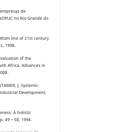
m empresas de
CNOPUC no Rio Grande do
ttom line of 21st century
s, 1998.
valuation of the
uth Africa. Advances in
2008.
TAMER, J. Systemic
Industrial Development,
ness: A holistic
. 49 – 58, 1994.