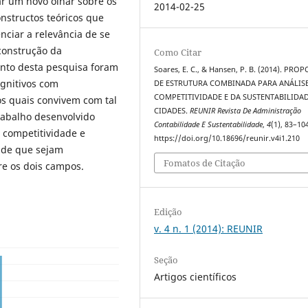
çar um novo olhar sobre os
2014-02-25
nstructos teóricos que
ciar a relevância de se
construção da
Como Citar
ento desta pesquisa foram
Soares, E. C., & Hansen, P. B. (2014). PRO
ognitivos com
DE ESTRUTURA COMBINADA PARA ANÁLIS
COMPETITIVIDADE E DA SUSTENTABILIDA
 os quais convivem com tal
CIDADES.
REUNIR Revista De Administração
rabalho desenvolvido
Contabilidade E Sustentabilidade
,
4
(1), 83–10
 competitividade e
https://doi.org/10.18696/reunir.v4i1.210
esde que sejam
Fomatos de Citação
re os dois campos.
Edição
v. 4 n. 1 (2014): REUNIR
Seção
Artigos científicos