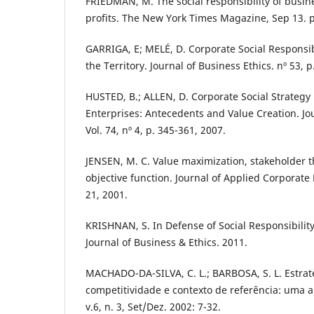
FRIEDMAN, M. The social responsibility of busines
profits. The New York Times Magazine, Sep 13. p
GARRIGA, E; MELÉ, D. Corporate Social Responsi
the Territory. Journal of Business Ethics. nº 53, p
HUSTED, B.; ALLEN, D. Corporate Social Strategy 
Enterprises: Antecedents and Value Creation. Jou
Vol. 74, nº 4, p. 345-361, 2007.
JENSEN, M. C. Value maximization, stakeholder t
objective function. Journal of Applied Corporate F
21, 2001.
KRISHNAN, S. In Defense of Social Responsibilit
Journal of Business & Ethics. 2011.
MACHADO-DA-SILVA, C. L.; BARBOSA, S. L. Estraté
competitividade e contexto de referência: uma a
v.6, n. 3, Set/Dez. 2002: 7-32.