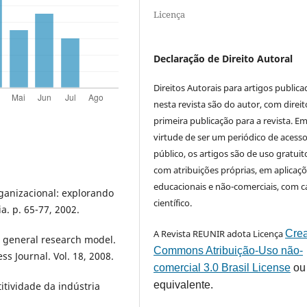
Licença
Declaração de Direito Autoral
Direitos Autorais para artigos public
nesta revista são do autor, com direit
primeira publicação para a revista. E
virtude de ser um periódico de acess
público, os artigos são de uso gratuit
com atribuições próprias, em aplicaç
educacionais e não-comerciais, com c
ganizacional: explorando
científico.
a. p. 65-77, 2002.
A Revista REUNIR adota Licença
Crea
a general research model.
Commons Atribuição-Uso não-
s Journal. Vol. 18, 2008.
comercial 3.0 Brasil License
ou
equivalente.
itividade da indústria