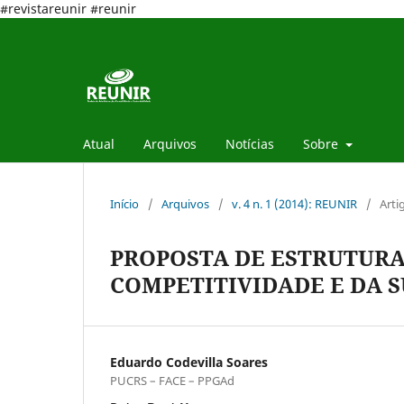
#revistareunir #reunir
Atual
Arquivos
Notícias
Sobre
Início
/
Arquivos
/
v. 4 n. 1 (2014): REUNIR
/
Arti
PROPOSTA DE ESTRUTURA
COMPETITIVIDADE E DA 
Eduardo Codevilla Soares
PUCRS – FACE – PPGAd