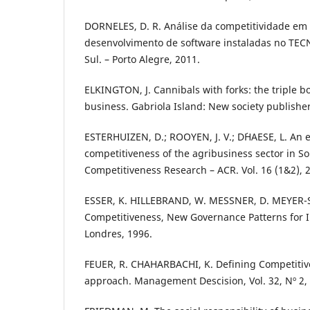
DORNELES, D. R. Análise da competitividade e
desenvolvimento de software instaladas no TE
Sul. – Porto Alegre, 2011.
ELKINGTON, J. Cannibals with forks: the triple bo
business. Gabriola Island: New society publisher
ESTERHUIZEN, D.; ROOYEN, J. V.; D´HAESE, L. An e
competitiveness of the agribusiness sector in So
Competitiveness Research – ACR. Vol. 16 (1&2), 
ESSER, K. HILLEBRAND, W. MESSNER, D. MEYER-S
Competitiveness, New Governance Patterns for 
Londres, 1996.
FEUER, R. CHAHARBACHI, K. Defining Competitive
approach. Management Descision, Vol. 32, Nº 2, p