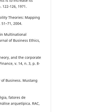
s is to increase its
. 122-126, 1971.
bility Theories: Mapping
. 51–71, 2004.
in Multinational
rnal of Business Ethics,
heory, and the corporate
inance, v. 14, n. 3, p. 8-
y of Business. Mustang
gia, fatores de
nálise arquetípica. RAC,