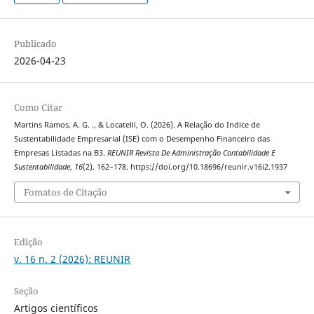
Publicado
2026-04-23
Como Citar
Martins Ramos, A. G. ., & Locatelli, O. (2026). A Relação do Indice de
Sustentabilidade Empresarial (ISE) com o Desempenho Financeiro das
Empresas Listadas na B3.
REUNIR Revista De Administração Contabilidade E
Sustentabilidade
,
16
(2), 162–178. https://doi.org/10.18696/reunir.v16i2.1937
Fomatos de Citação
Edição
v. 16 n. 2 (2026): REUNIR
Seção
Artigos científicos