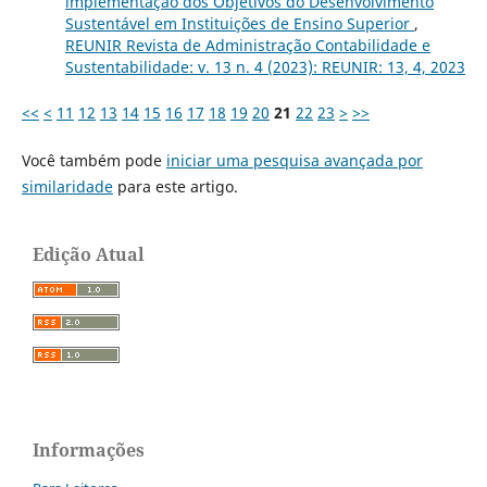
implementação dos Objetivos do Desenvolvimento
Sustentável em Instituições de Ensino Superior
,
REUNIR Revista de Administração Contabilidade e
Sustentabilidade: v. 13 n. 4 (2023): REUNIR: 13, 4, 2023
<<
<
11
12
13
14
15
16
17
18
19
20
21
22
23
>
>>
Você também pode
iniciar uma pesquisa avançada por
similaridade
para este artigo.
Edição Atual
Informações