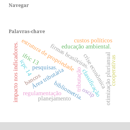
Navegar
Palavras-chave
custos políticos
estrutura de propriedade
impacto nos indicadores.
firmas brasileiras.
educação ambiental.
ifric 13
otimização plurianual
crise econômica
cooperativas
icpc 14
pesquisas.
Área tributária
tributação
classificação
bancos
bibliometria.
oscip
regulamentação
planejamento