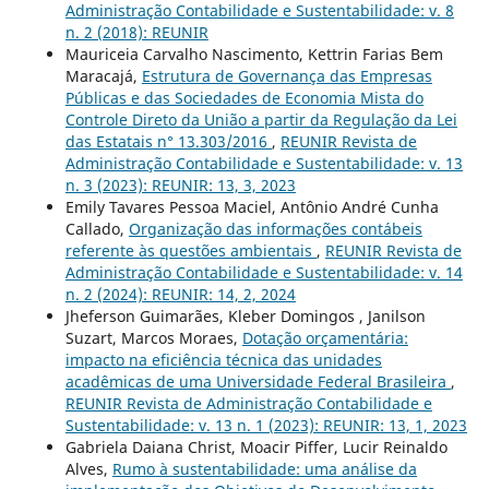
Administração Contabilidade e Sustentabilidade: v. 8
n. 2 (2018): REUNIR
Mauriceia Carvalho Nascimento, Kettrin Farias Bem
Maracajá,
Estrutura de Governança das Empresas
Públicas e das Sociedades de Economia Mista do
Controle Direto da União a partir da Regulação da Lei
das Estatais n° 13.303/2016
,
REUNIR Revista de
Administração Contabilidade e Sustentabilidade: v. 13
n. 3 (2023): REUNIR: 13, 3, 2023
Emily Tavares Pessoa Maciel, Antônio André Cunha
Callado,
Organização das informações contábeis
referente às questões ambientais
,
REUNIR Revista de
Administração Contabilidade e Sustentabilidade: v. 14
n. 2 (2024): REUNIR: 14, 2, 2024
Jheferson Guimarães, Kleber Domingos , Janilson
Suzart, Marcos Moraes,
Dotação orçamentária:
impacto na eficiência técnica das unidades
acadêmicas de uma Universidade Federal Brasileira
,
REUNIR Revista de Administração Contabilidade e
Sustentabilidade: v. 13 n. 1 (2023): REUNIR: 13, 1, 2023
Gabriela Daiana Christ, Moacir Piffer, Lucir Reinaldo
Alves,
Rumo à sustentabilidade: uma análise da