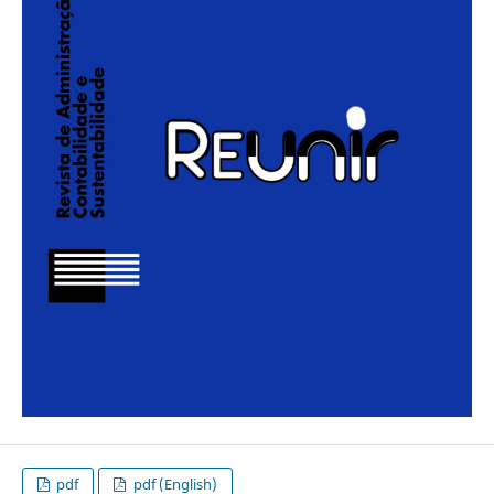
pdf
pdf (English)