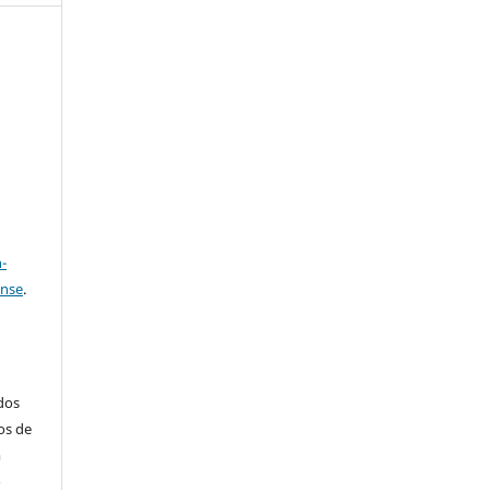
e
a
-
ense
.
ados
os de
m
o