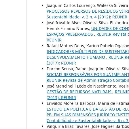
Joaquim Carlos Lourenço, Waleska Silveira 
PROCESSOS REVERSOS DE RESÍDUOS VÍT
Sustentabilidade: v. 2 n. 4 (2012): REUNIR
José Irivaldo Alves Oliveira Silva, Elizand
Henrik Firmino Nunes,
UNIDADES DE CONS
ESPAÇOS PRESERVADOS
,
REUNIR Revista d
REUNIR
Rafael Mattos Deus, Karina Rabelo Ogasaw
INDICADORES MÚLTIPLOS DE SUSTENTABI
DESENVOLVIMENTO HUMANO
,
REUNIR Rev
(2017): REUNIR
Darcon Sousa, Rafael Joaquim Oliveira Sil
SOCIAIS RESPONSÁVEIS POR SUA IMPLAN
REUNIR Revista de Administração Contabili
José Mancinelli Lêdo do Nascimento, Rosir
GESTÃO DE RECURSOS NATURAIS
,
REUNIR 
(2013): REUNIR
Erivaldo Moreira Barbosa, Maria de Fátim
ESTUDO DA POLÍTICA E DA GESTÃO DE RE
PB, EM SUAS DIMENSÕES JURÍDICO INSTI
Contabilidade e Sustentabilidade: v. 6 n. 
Valquiria Braz Tavares, José Fagner Barbo