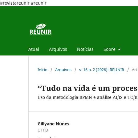
#revistareunir #reunir
Atual
Arquivos
Notícias
Sobre
Início
/
Arquivos
/
v. 16 n. 2 (2026): REUNIR
/
Art
“Tudo na vida é um proces
Uso da metodologia BPMN e análise AI/IS e TO/
Gillyane Nunes
UFPB