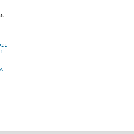
a,
S
ADE
 1
v.