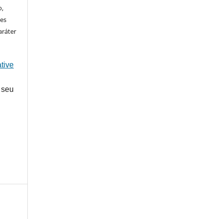
o,
ões
aráter
tive
 seu