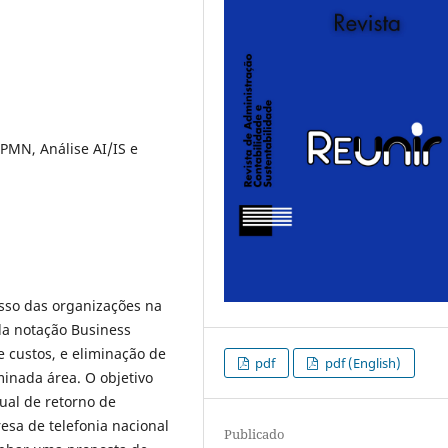
PMN, Análise AI/IS e
sso das organizações na
da notação Business
 custos, e eliminação de
pdf
pdf (English)
inada área. O objetivo
tual de retorno de
sa de telefonia nacional
Publicado