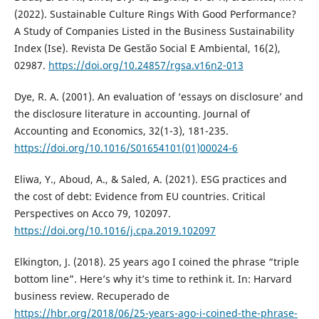
(2022). Sustainable Culture Rings With Good Performance?
A Study of Companies Listed in the Business Sustainability
Index (Ise). Revista De Gestão Social E Ambiental, 16(2),
02987.
https://doi.org/10.24857/rgsa.v16n2-013
Dye, R. A. (2001). An evaluation of ‘essays on disclosure’ and
the disclosure literature in accounting. Journal of
Accounting and Economics, 32(1-3), 181-235.
https://doi.org/10.1016/S01654101(01)00024-6
Eliwa, Y., Aboud, A., & Saled, A. (2021). ESG practices and
the cost of debt: Evidence from EU countries. Critical
Perspectives on Acco 79, 102097.
https://doi.org/10.1016/j.cpa.2019.102097
Elkington, J. (2018). 25 years ago I coined the phrase “triple
bottom line”. Here’s why it’s time to rethink it. In: Harvard
business review. Recuperado de
https://hbr.org/2018/06/25-years-ago-i-coined-the-phrase-