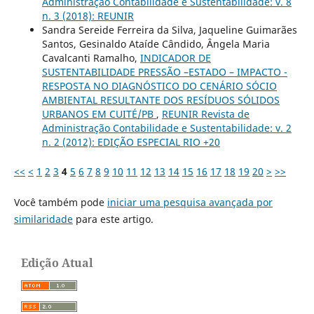
Administração Contabilidade e Sustentabilidade: v. 8
n. 3 (2018): REUNIR
Sandra Sereide Ferreira da Silva, Jaqueline Guimarães
Santos, Gesinaldo Ataíde Cândido, Ângela Maria
Cavalcanti Ramalho,
INDICADOR DE
SUSTENTABILIDADE PRESSÃO –ESTADO – IMPACTO -
RESPOSTA NO DIAGNÓSTICO DO CENÁRIO SÓCIO
AMBIENTAL RESULTANTE DOS RESÍDUOS SÓLIDOS
URBANOS EM CUITÉ/PB
,
REUNIR Revista de
Administração Contabilidade e Sustentabilidade: v. 2
n. 2 (2012): EDIÇÃO ESPECIAL RIO +20
<<
<
1
2
3
4
5
6
7
8
9
10
11
12
13
14
15
16
17
18
19
20
>
>>
Você também pode
iniciar uma pesquisa avançada por
similaridade
para este artigo.
Edição Atual