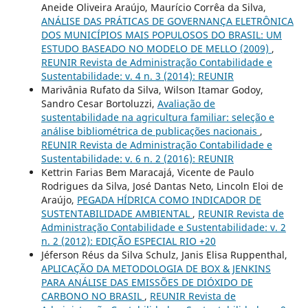
Aneide Oliveira Araújo, Maurício Corrêa da Silva,
ANÁLISE DAS PRÁTICAS DE GOVERNANÇA ELETRÔNICA
DOS MUNICÍPIOS MAIS POPULOSOS DO BRASIL: UM
ESTUDO BASEADO NO MODELO DE MELLO (2009)
,
REUNIR Revista de Administração Contabilidade e
Sustentabilidade: v. 4 n. 3 (2014): REUNIR
Marivânia Rufato da Silva, Wilson Itamar Godoy,
Sandro Cesar Bortoluzzi,
Avaliação de
sustentabilidade na agricultura familiar: seleção e
análise bibliométrica de publicações nacionais
,
REUNIR Revista de Administração Contabilidade e
Sustentabilidade: v. 6 n. 2 (2016): REUNIR
Kettrin Farias Bem Maracajá, Vicente de Paulo
Rodrigues da Silva, José Dantas Neto, Lincoln Eloi de
Araújo,
PEGADA HÍDRICA COMO INDICADOR DE
SUSTENTABILIDADE AMBIENTAL
,
REUNIR Revista de
Administração Contabilidade e Sustentabilidade: v. 2
n. 2 (2012): EDIÇÃO ESPECIAL RIO +20
Jéferson Réus da Silva Schulz, Janis Elisa Ruppenthal,
APLICAÇÃO DA METODOLOGIA DE BOX & JENKINS
PARA ANÁLISE DAS EMISSÕES DE DIÓXIDO DE
CARBONO NO BRASIL
,
REUNIR Revista de