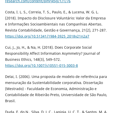
research.com/content/pmrjesg/1/1/76
Costa, I. L. S., Correia, T. S., Paulo, E., & Lucena, W. G. L.
(2018). Impacto do Disclosure Voluntário: Valor da Empresa
e Informações Socioambientais nas Companhias Abertas.
Revista Contabilidade, Gestão e Governança, 21(2), 271-287.
https://doi.org/10.51341/1984-3925_2018v21n2a7
Cui, J., Jo, H., & Na, H. (2018). Does Corporate Social
Responsibility Affect Information Asymmetry? Journal of
Business Ethics, 148(3), 549–572.
https://doi.org/10.1007/s10551-015-3003-8
Delai, I. (2006). Uma proposta de modelo de referência para
mensuração da Sustentabilidade corporativa. Dissertação
(Mestrado) - Faculdade de Economia, Administração e
Contabilidade de Ribeirão Preto, Universidade de São Paulo,
Brasil.
Duda, E. do N., Silva, D. J. C., Lagioia, U. C. T., & Santos, M. A.