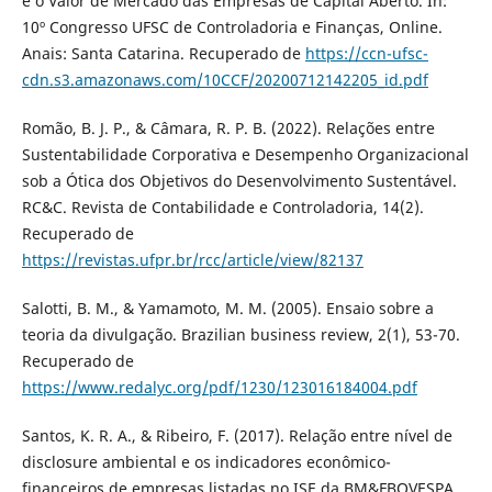
e o Valor de Mercado das Empresas de Capital Aberto. In:
10º Congresso UFSC de Controladoria e Finanças, Online.
Anais: Santa Catarina. Recuperado de
https://ccn-ufsc-
cdn.s3.amazonaws.com/10CCF/20200712142205_id.pdf
Romão, B. J. P., & Câmara, R. P. B. (2022). Relações entre
Sustentabilidade Corporativa e Desempenho Organizacional
sob a Ótica dos Objetivos do Desenvolvimento Sustentável.
RC&C. Revista de Contabilidade e Controladoria, 14(2).
Recuperado de
https://revistas.ufpr.br/rcc/article/view/82137
Salotti, B. M., & Yamamoto, M. M. (2005). Ensaio sobre a
teoria da divulgação. Brazilian business review, 2(1), 53-70.
Recuperado de
https://www.redalyc.org/pdf/1230/123016184004.pdf
Santos, K. R. A., & Ribeiro, F. (2017). Relação entre nível de
disclosure ambiental e os indicadores econômico-
financeiros de empresas listadas no ISE da BM&FBOVESPA.