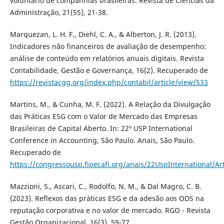
voluntário de companhias brasileiras. Revista de Ciências da
Administração, 21(55), 21-38.
Marquezan, L. H. F., Diehl, C. A., & Alberton, J. R. (2013).
Indicadores não financeiros de avaliação de desempenho:
análise de conteúdo em relatórios anuais digitais. Revista
Contabilidade, Gestão e Governança, 16(2). Recuperado de
https://revistacgg.org/index.php/contabil/article/view/533
Martins, M., & Cunha, M. F. (2022). A Relação da Divulgação
das Práticas ESG com o Valor de Mercado das Empresas
Brasileiras de Capital Aberto. In: 22º USP International
Conference in Accounting, São Paulo. Anais, São Paulo.
Recuperado de
https://congressousp.fipecafi.org/anais/22UspInternational/A
Mazzioni, S., Ascari, C., Rodolfo, N. M., & Dal Magro, C. B.
(2023). Reflexos das práticas ESG e da adesão aos ODS na
reputação corporativa e no valor de mercado. RGO - Revista
Gestão Organizacional, 16(3), 59-77.