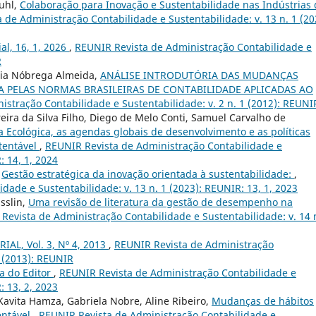
uhl,
Colaboração para Inovação e Sustentabilidade nas Indústrias 
 de Administração Contabilidade e Sustentabilidade: v. 13 n. 1 (20
ial, 16, 1, 2026
,
REUNIR Revista de Administração Contabilidade e
R
cia Nóbrega Almeida,
ANÁLISE INTRODUTÓRIA DAS MUDANÇAS
 PELAS NORMAS BRASILEIRAS DE CONTABILIDADE APLICADAS AO
stração Contabilidade e Sustentabilidade: v. 2 n. 1 (2012): REUNI
reira da Silva Filho, Diego de Melo Conti, Samuel Carvalho de
 Ecológica, as agendas globais de desenvolvimento e as políticas
stentável
,
REUNIR Revista de Administração Contabilidade e
: 14, 1, 2024
,
Gestão estratégica da inovação orientada à sustentabilidade:
,
ade e Sustentabilidade: v. 13 n. 1 (2023): REUNIR: 13, 1, 2023
sslin,
Uma revisão de literatura da gestão de desempenho na
Revista de Administração Contabilidade e Sustentabilidade: v. 14 
IAL, Vol. 3, Nº 4, 2013
,
REUNIR Revista de Administração
4 (2013): REUNIR
a do Editor
,
REUNIR Revista de Administração Contabilidade e
: 13, 2, 2023
 Kavita Hamza, Gabriela Nobre, Aline Ribeiro,
Mudanças de hábitos
entável
,
REUNIR Revista de Administração Contabilidade e