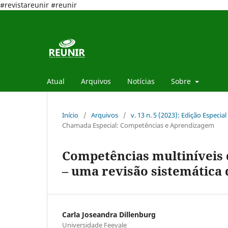
#revistareunir #reunir
Atual
Arquivos
Notícias
Sobre
Início
/
Arquivos
/
v. 13 n. 5 (2023): Edição Espec
Chamada Especial: Competências e Aprendizagem
Competências multiníveis 
– uma revisão sistemática 
Carla Joseandra Dillenburg
Universidade Feevale