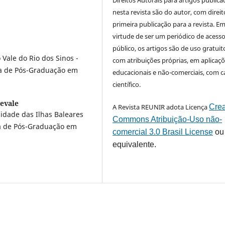
Direitos Autorais para artigos public
nesta revista são do autor, com direit
primeira publicação para a revista. E
virtude de ser um periódico de acess
público, os artigos são de uso gratuit
Vale do Rio dos Sinos -
com atribuições próprias, em aplicaç
a de Pós-Graduação em
educacionais e não-comerciais, com c
científico.
evale
A Revista REUNIR adota Licença
Crea
dade das Ilhas Baleares
Commons Atribuição-Uso não-
a de Pós-Graduação em
comercial 3.0 Brasil License
ou
equivalente.