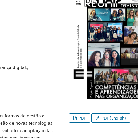
ança digital.,
 as formas de gestão e
PDF
PDF (English)
esão de novas tecnologias
o voltado a adaptação das
xige das lideranças