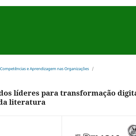
ial Competências e Aprendizagem nas Organizações
/
dos líderes para transformação digit
da literatura