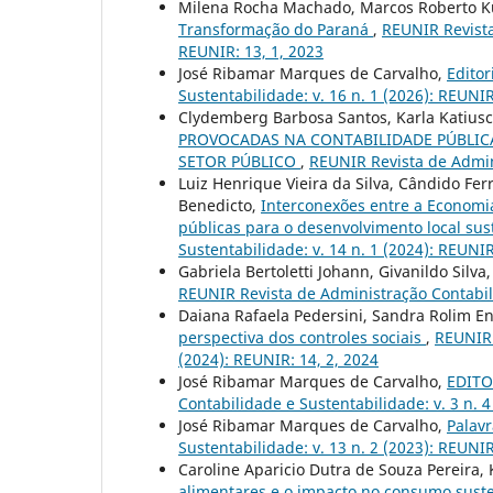
Milena Rocha Machado, Marcos Roberto K
Transformação do Paraná
,
REUNIR Revista
REUNIR: 13, 1, 2023
José Ribamar Marques de Carvalho,
Editor
Sustentabilidade: v. 16 n. 1 (2026): REUNI
Clydemberg Barbosa Santos, Karla Katius
PROVOCADAS NA CONTABILIDADE PÚBLICA
SETOR PÚBLICO
,
REUNIR Revista de Admini
Luiz Henrique Vieira da Silva, Cândido Fer
Benedicto,
Interconexões entre a Economia
públicas para o desenvolvimento local su
Sustentabilidade: v. 14 n. 1 (2024): REUNIR
Gabriela Bertoletti Johann, Givanildo Silva
REUNIR Revista de Administração Contabilid
Daiana Rafaela Pedersini, Sandra Rolim En
perspectiva dos controles sociais
,
REUNIR 
(2024): REUNIR: 14, 2, 2024
José Ribamar Marques de Carvalho,
EDITOR
Contabilidade e Sustentabilidade: v. 3 n. 
José Ribamar Marques de Carvalho,
Palavr
Sustentabilidade: v. 13 n. 2 (2023): REUNIR
Caroline Aparicio Dutra de Souza Pereira,
alimentares e o impacto no consumo sust