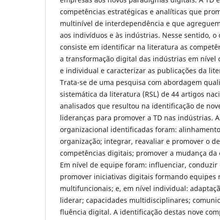
competências estratégicas e analíticas que p
multinível de interdependência e que agreguem 
aos indivíduos e às indústrias. Nesse sentido, o 
consiste em identificar na literatura as competê
a transformação digital das indústrias em nível
e individual e caracterizar as publicações da lit
Trata-se de uma pesquisa com abordagem qualit
sistemática da literatura (RSL) de 44 artigos nac
analisados que resultou na identificação de no
lideranças para promover a TD nas indústrias. 
organizacional identificadas foram: alinhamento
organização; integrar, reavaliar e promover o 
competências digitais; promover a mudança da c
Em nível de equipe foram: influenciar, conduzir
promover iniciativas digitais formando equipes m
multifuncionais; e, em nível individual: adapta
liderar; capacidades multidisciplinares; comunic
fluência digital. A identificação destas nove com