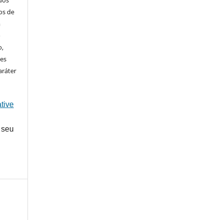
ados
os de
m
o
o,
ões
aráter
tive
 seu