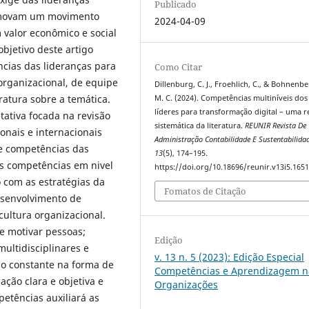
Publicado
romovam um movimento
2024-04-09
valor econômico e social
objetivo deste artigo
ncias das lideranças para
Como Citar
 organizacional, de equipe
Dillenburg, C. J., Froehlich, C., & Bohnenbe
eratura sobre a temática.
M. C. (2024). Competências multiníveis dos
líderes para transformação digital – uma r
ativa focada na revisão
sistemática da literatura.
REUNIR Revista De
ionais e internacionais
Administração Contabilidade E Sustentabilida
ve competências das
13
(5), 174–195.
As competências em nivel
https://doi.org/10.18696/reunir.v13i5.165
 com as estratégias da
Fomatos de Citação
desenvolvimento de
ultura organizacional.
 e motivar pessoas;
Edição
ultidisciplinares e
v. 13 n. 5 (2023): Edição Especial
ção constante na forma de
Competências e Aprendizagem n
ação clara e objetiva e
Organizações
petências auxiliará as