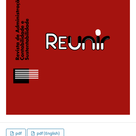
pdf
pdf (English)