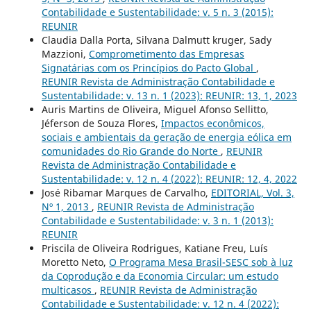
Contabilidade e Sustentabilidade: v. 5 n. 3 (2015):
REUNIR
Claudia Dalla Porta, Silvana Dalmutt kruger, Sady
Mazzioni,
Comprometimento das Empresas
Signatárias com os Princípios do Pacto Global
,
REUNIR Revista de Administração Contabilidade e
Sustentabilidade: v. 13 n. 1 (2023): REUNIR: 13, 1, 2023
Auris Martins de Oliveira, Miguel Afonso Sellitto,
Jéferson de Souza Flores,
Impactos econômicos,
sociais e ambientais da geração de energia eólica em
comunidades do Rio Grande do Norte
,
REUNIR
Revista de Administração Contabilidade e
Sustentabilidade: v. 12 n. 4 (2022): REUNIR: 12, 4, 2022
José Ribamar Marques de Carvalho,
EDITORIAL, Vol. 3,
Nº 1, 2013
,
REUNIR Revista de Administração
Contabilidade e Sustentabilidade: v. 3 n. 1 (2013):
REUNIR
Priscila de Oliveira Rodrigues, Katiane Freu, Luís
Moretto Neto,
O Programa Mesa Brasil-SESC sob à luz
da Coprodução e da Economia Circular: um estudo
multicasos
,
REUNIR Revista de Administração
Contabilidade e Sustentabilidade: v. 12 n. 4 (2022):