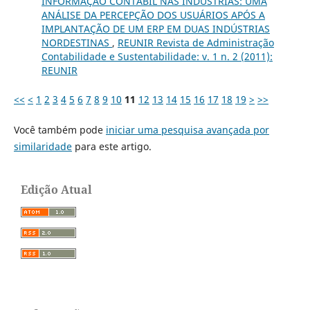
INFORMAÇÃO CONTÁBIL NAS INDÚSTRIAS: UMA
ANÁLISE DA PERCEPÇÃO DOS USUÁRIOS APÓS A
IMPLANTAÇÃO DE UM ERP EM DUAS INDÚSTRIAS
NORDESTINAS
,
REUNIR Revista de Administração
Contabilidade e Sustentabilidade: v. 1 n. 2 (2011):
REUNIR
<<
<
1
2
3
4
5
6
7
8
9
10
11
12
13
14
15
16
17
18
19
>
>>
Você também pode
iniciar uma pesquisa avançada por
similaridade
para este artigo.
Edição Atual