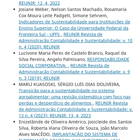
REUNIR: 12, 4, 2022
Josiane Weber, Nelson Santos Machado, Rosamaria
Cox Moura Leite Padgett, Simone Sehnem,
Indicadores de Sustentabilidade para Instituições de
Ensino Superior: O Caso da Universidade Federal da
Fronteira Sul - UFFS
,
REUNIR Revista de
Administração Contabilidade e Sustentabilidade: v. 10
n. 4 (2020): REUNIR
Lucivone Maria Peres de Castelo Branco, Raquel da
Silva Pereira, Angelo Palmisano,
RESPONSABILIDADE
SOCIAL CORPORATIVA:
,
REUNIR Revista de
Administração Contabilidade e Sustentabilidade: v. 9
n. 3 (2019): REUNIR
MARLI KUASOSKI, SÉRGIO LUÍS DIAS DOLIVEIRA,
Transição para a sustentabilidade no sistema
agroalimentar: uma revisão sistemática com foco nas
perdas e desperdício de alimentos
,
REUNIR Revista
de Administração Contabilidade e Sustentabilidade: v.
13 n. 4 (2023): REUNIR: 13, 4, 2023
Enizelâinde de Oliveira Américo, Josicleide dos Santos
Silva, Roberta Viana Oliveira de Souza, João Marcelo
Alves MACÊDO,
IMPLANTAÇÃO DO SISTEMA DE