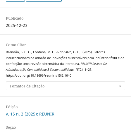
Publicado
2025-12-23
Como Citar
Brandão, S. C. G., Fontana, M. E., & da Silva, G. L. . (2025). Fatores
influenciadores na adoção de inovações sustentáveis pela indústria têxtil e de
confecção: uma revisão sistemática da literatura.
REUNIR Revista De
Administração Contabilidade E Sustentabilidade
,
15
(2), 1–23.
https://doi.org/10.18696/reunir.v15i2.1640
Fomatos de Citação
Edição
v. 15 n. 2 (2025): REUNIR
Seção